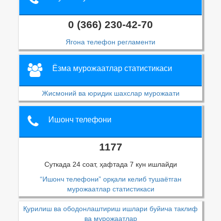
0 (366) 230-42-70
Ягона телефон регламенти
Ёзма мурожаатлар статистикаси
Жисмоний ва юридик шахслар мурожаати
Ишонч телефони
1177
Суткада 24 соат, ҳафтада 7 кун ишлайди
“Ишонч телефони” орқали келиб тушаётган
мурожаатлар статистикаси
Қурилиш ва ободонлаштириш ишлари буйича таклиф
ва мурожаатлар