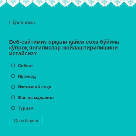
Сўровнома
Веб-сайтимиз орқали қайси соҳа бўйича
кўпроқ янгиликлар жойлаштирилишини
истайсиз?
Сиёсат
Иқтисод
Ижтимоий соҳа
Фан ва маданият
Туризм
Овоз бериш