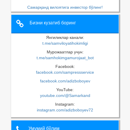
Самарқанд вилоятига инвестор бўлинг!
Бизни кузатиб боринг
Янгиликлар канали:
t.me/samviloyatihokimligi
Мурожаатлар учун:
t.me/samhokimgamurojaat_bot
Facebook:
facebook.com/sampressservice
facebook.com/adizboboyev
YouTube:
youtube.com/@Samarkand
Instagram:
instagram.com/adizboboyev72
Умумий бўлим