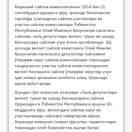
Марказий сайлов комиссиясининг 2014 йил 11
сентябрдаги қарорига кўра, қонунда белгиланган
тартибда тузиладиган сайлов участкалари ва
участка сайлов комиссиялари Ўзбекистон
Республикаси Олий Мажлиси Қонунчилик палатаси
сайлови, халқ депутатлари вилоят, туман ва шаҳар
Кенгашлари сайлови учун ягона ҳисобланади. Шу
асосида вилоят сайлов комиссияси Олий Мажлис
Қонунчилик палатасига депутатлар сайловини
ўтказувчи округ сайлов комиссиялари томонидан
тасдиқланган участка сайлов комиссияларининг
вилоят Кенгашига сайлов ўтказувчи округлар учун
ҳам хизмат қилишини инобатга олиш тўғрисида
қарор қабул қилди.
Шундан сўнг комиссия аъзолари «Халқ депутатлари
вилоят, туман ва шаҳар Кенгашларига сайлов
тўғрисида»ги Ўзбекистон Республикаси қонуни 10-
моддасига кўра, вилоятдаги сайлов округ ва
участкаларида сайловга тайёргарлик кўриш
борасида коммунал хизмат кўрсатиш ташкилотлари
томонидан олиб борилаётган ишлар билан