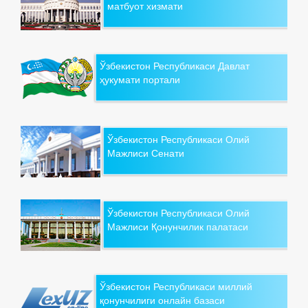
матбуот хизмати
Ўзбекистон Республикаси Давлат
ҳукумати портали
Ўзбекистон Республикаси Олий
Мажлиси Сенати
Ўзбекистон Республикаси Олий
Мажлиси Қонунчилик палатаси
Ўзбекистон Республикаси миллий
қонунчилиги онлайн базаси