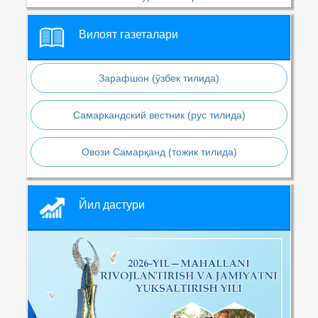
Вилоят газеталари
Зарафшон (ўзбек тилида)
Самаркандский вестник (рус тилида)
Овози Самарқанд (тожик тилида)
Йил дастури