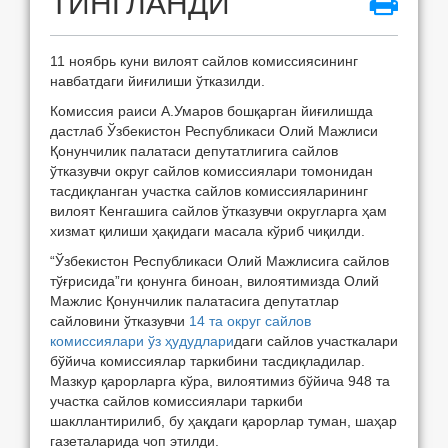
ТИНГЛАНДИ
11 ноябрь куни вилоят сайлов комиссиясининг
навбатдаги йиғилиши ўтказилди.
Комиссия раиси А.Умаров бошқарган йиғилишда
дастлаб Ўзбекистон Республикаси Олий Мажлиси
Қонунчилик палатаси депутатлигига сайлов
ўтказувчи округ сайлов комиссиялари томонидан
тасдиқланган участка сайлов комиссияларининг
вилоят Кенгашига сайлов ўтказувчи округларга ҳам
хизмат қилиши ҳақидаги масала кўриб чиқилди.
“Ўзбекистон Республикаси Олий Мажлисига сайлов
тўғрисида”ги қонунга биноан, вилоятимизда Олий
Мажлис Қонунчилик палатасига депутатлар
сайловини ўтказувчи
14 та округ сайлов
комиссиялари ўз ҳудудлари
даги сайлов участкалари
бўйича комиссиялар таркибини тасдиқладилар.
Мазкур қарорларга кўра, вилоятимиз бўйича 948 та
участка сайлов комиссиялари таркиби
шакллантирилиб, бу ҳақдаги қарорлар туман, шаҳар
газеталарида чоп этилди.