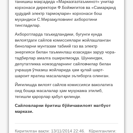
танишиш мақсадида «Марказгазтаъминот» унитар
корхонаси директори Ф.Бойжигитов ва «Самарқанд
ҳудудий электр тармоқлари» корхонаси бош
муҳандиси С.Мирзақуловнинг ахборотини
тингладилар.
Ахборотларда таъкидландики, бугунги кунда
вилоятдаги сайлов комиссиялари жойлашланган
биноларни мунтазам табиий газ ва электр
энергияси билан таъминлаш юзасидан зарур чора-
тадбирлар амалга оширилмоқда. Шунингдек,
депутатликка номзодларнинг сайловчилар билан
учрашув ўтказиш жойларида ҳам қулай шарт-
шароит яратиш масалалари эътиборга олинган.
Йиғилишда вилоят сайлов комиссияси ваколатига
оид бошқа масалалар ҳам муҳокама этилиб,
тегишли қарорлар қабул қилинди.
Сайловларни ёритиш бўйича
вилоят матбуот
маркази
.
Киритилган вақти: 13/11/2014 22:46. Кўрилганлиги: