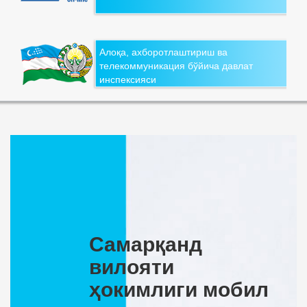
Алоқа, ахборотлаштириш ва
телекоммуникация бўйича давлат
инспексияси
Самарқанд
вилояти
ҳокимлиги мобил