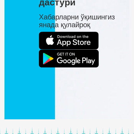
дастури
Хабарларни ўқишингиз
янада қулайроқ