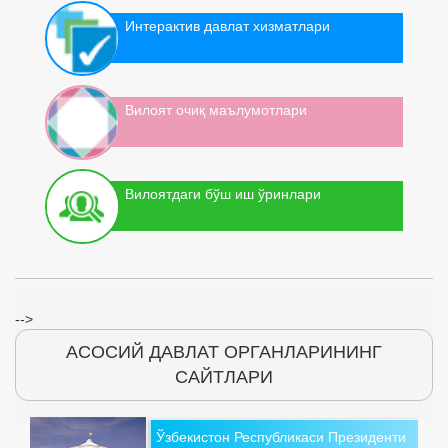
Интерактив давлат хизматлари
Вилоят очиқ маълумотлари
Вилоятдаги бўш иш ўринлари
-->
АСОСИЙ ДАВЛАТ ОРГАНЛАРИНИНГ
САЙТЛАРИ
Ўзбекистон Республикаси Президенти