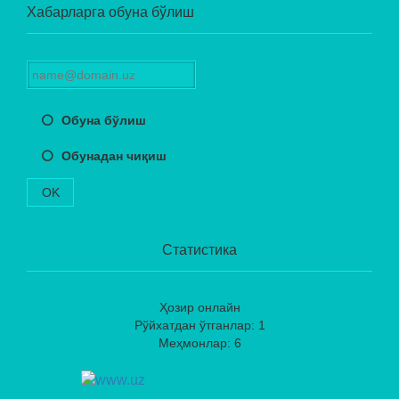
Хабарларга обуна бўлиш
Обуна бўлиш
Обунадан чиқиш
OK
Статистика
Ҳозир онлайн
Рўйхатдан ўтганлар: 1
Меҳмонлар: 6