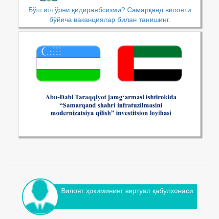
Бўш иш ўрни қидираябсизми? Самарқанд вилояти
бўйича ваканциялар билан танишинг.
Вилоят ҳокимининг виртуал қабулхонаси