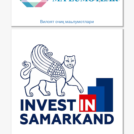
Вилоят очиқ маьлумотлари