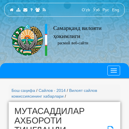
O‘zb
Ўзб
Рус
Eng
Самарқанд вилояти
ҳокимлиги
расмий веб-сайти
Бош саҳифа
/
Сайлов - 2014
/
Вилоят сайлов
комиссиясининг хабарлари
/
МУТАСАДДИЛАР
АХБОРОТИ