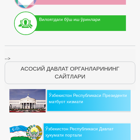
Вилоятдаги бўш иш ўринлари
-->
АСОСИЙ ДАВЛАТ ОРГАНЛАРИНИНГ
САЙТЛАРИ
Ўзбекистон Республикаси Президенти
матбуот хизмати
Ўзбекистон Республикаси Давлат
ҳукумати портали