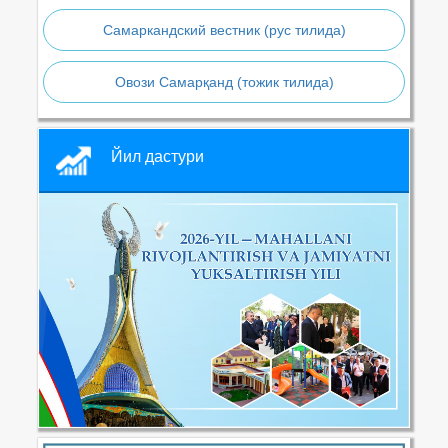
Самаркандский вестник (рус тилида)
Овози Самарқанд (тожик тилида)
Йил дастури