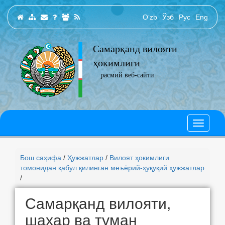
O‘zb
Ўзб
Рус
Eng
Самарқанд вилояти
ҳокимлиги
расмий веб-сайти
Бош саҳифа
/
Ҳужжатлар
/
Вилоят ҳокимлиги
томонидан қабул қилинган меъёрий-ҳуқуқий ҳужжатлар
/
Самарқанд вилояти,
шаҳар ва туман