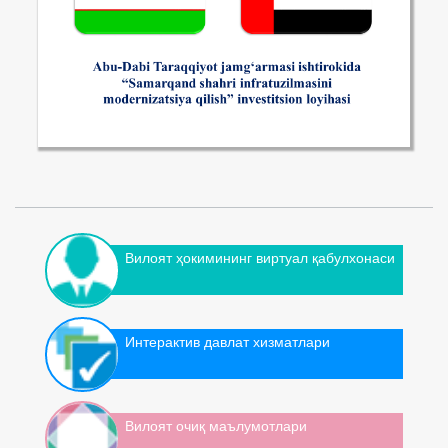
Вилоят ҳокимининг виртуал қабулхонаси
Интерактив давлат хизматлари
Вилоят очиқ маълумотлари