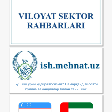
Бўш иш ўрни қидираябсизми? Самарқанд вилояти
бўйича ваканциялар билан танишинг.