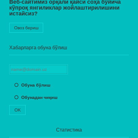
Веб-сайтимиз орқали қайси соҳа бўйича
кўпроқ янгиликлар жойлаштирилишини
истайсиз?
Овоз бериш
Хабарларга обуна бўлиш
Обуна бўлиш
Обунадан чиқиш
OK
Статистика