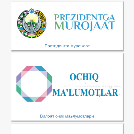
Президентга мурожаат
Вилоят очиқ маьлумотлари