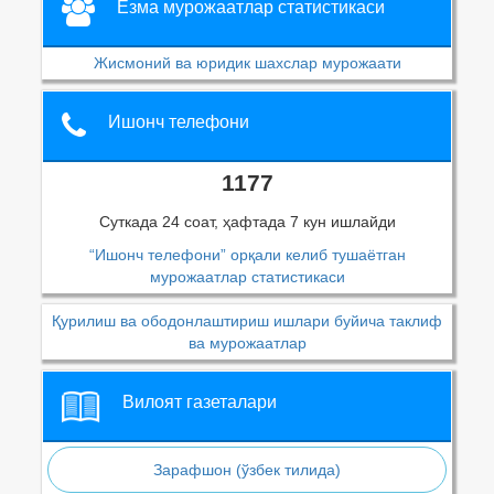
Ёзма мурожаатлар статистикаси
Жисмоний ва юридик шахслар мурожаати
Ишонч телефони
1177
Суткада 24 соат, ҳафтада 7 кун ишлайди
“Ишонч телефони” орқали келиб тушаётган
мурожаатлар статистикаси
Қурилиш ва ободонлаштириш ишлари буйича таклиф
ва мурожаатлар
Вилоят газеталари
Зарафшон (ўзбек тилида)