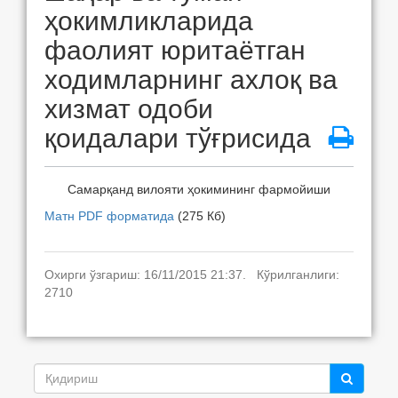
ҳокимликларида
фаолият юритаётган
ходимларнинг ахлоқ ва
хизмат одоби
қоидалари тўғрисида
Самарқанд вилояти ҳокимининг фармойиши
Матн PDF форматида
(275 Кб)
Охирги ўзгариш: 16/11/2015 21:37. Кўрилганлиги:
2710