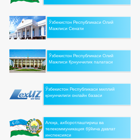
Ўзбекистон Республикаси Олий
Мажлиси Сенати
Ўзбекистон Республикаси Олий
Мажлиси Қонунчилик палатаси
Ўзбекистон Республикаси миллий
қонунчилиги онлайн базаси
Алоқа, ахборотлаштириш ва
телекоммуникация бўйича давлат
инспексияси