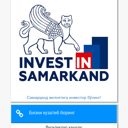
Самарқанд вилоятига инвестор бўлинг!
Бизни кузатиб боринг
Янгиликлар канали: