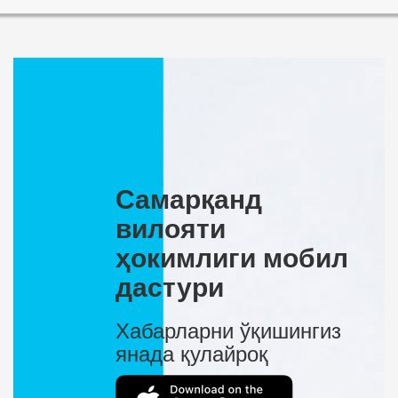
Самарқанд
вилояти
ҳокимлиги мобил
дастури
Хабарларни ўқишингиз
янада қулайроқ