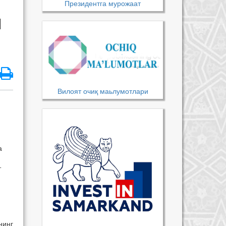
Президентга мурожаат
И
Вилоят очиқ маьлумотлари
а
т
нинг