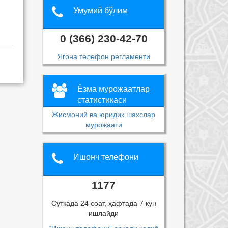
Умумий бўлим
0 (366) 230-42-70
Ягона телефон регламенти
Ёзма мурожаатлар
статистикаси
Жисмоний ва юридик шахслар
мурожаати
Ишонч телефони
1177
Суткада 24 соат, ҳафтада 7 кун
ишлайди