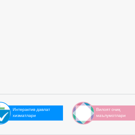
Интерактив давлат
Вилоят очиқ
хизматлари
маълумотлари