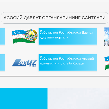
АСОСИЙ ДАВЛАТ ОРГАНЛАРИНИНГ САЙТЛАРИ
Ўзбекистон Республикаси Давлат
ҳукумати портали
Ўзбекистон Республикаси миллий
қонунчилиги онлайн базаси