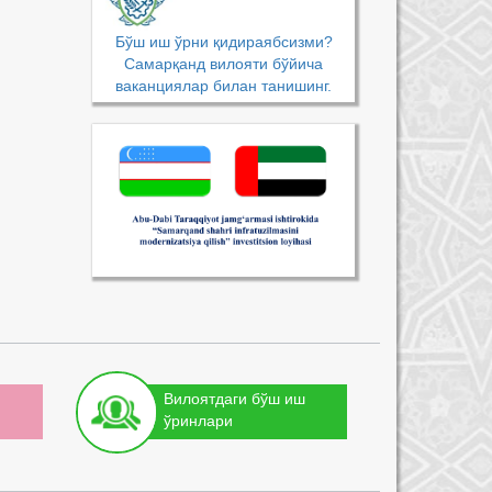
Бўш иш ўрни қидираябсизми?
Самарқанд вилояти бўйича
ваканциялар билан танишинг.
Вилоятдаги бўш иш
ўринлари