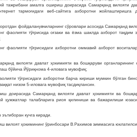
ий тажрибани амалга ошириш доирасида Самарқанд вилояти да
нтернет тармоғидаги веб-сайтига ахборотни жойлаштиришга 
хборотдан фойдаланувчиларнинг сўровлари асосида Самарқанд вил
нг фаолияти тўғрисида оғзаки ва ёзма шаклда ахборот тақдим 
;
инг фаолияти тўғрисидаги ахборотни оммавий ахборот воситала
арқанд вилояти давлат ҳокимияти ва бошқаруви органларининг 
аш бўйича Йўриқнома 4-иловага мувофиқ;
аолияти тўғрисидаги ахборотни барча кириши мумкин бўлган бин
аққат низом 5-иловага мувофиқ тасдиқлансин.
казиш доирасида Самарқанд вилояти давлат ҳокимияти ва бошқа
ий ҳужжатлар талабларига риоя қилиниши ва бажарилиши юзас
 эътиборан кучга киради.
иш вилоят ҳокимининг ўринбосари В.Рахимов зиммасига юклатилси