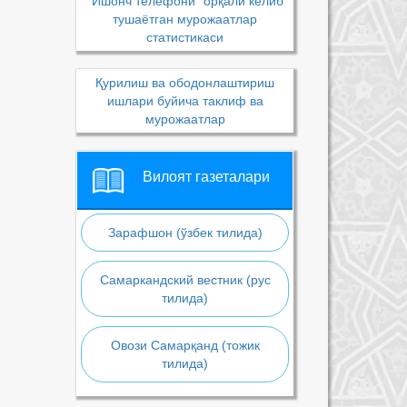
“Ишонч телефони” орқали келиб
тушаётган мурожаатлар
статистикаси
Қурилиш ва ободонлаштириш
ишлари буйича таклиф ва
мурожаатлар
Вилоят газеталари
Зарафшон (ўзбек тилида)
Самаркандский вестник (рус
тилида)
Овози Самарқанд (тожик
тилида)