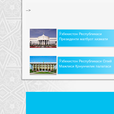
-->
Ўзбекистон Республикаси
Президенти матбуот хизмати
Ўзбекистон Республикаси Олий
Мажлиси Қонунчилик палатаси