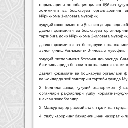
нормаларини апробация қилиш бўйича ҳуқуқ
ҳокимияти ва бошқаруви органларининг и
Йўриқнома 1-иловага мувофиқ,
ҳуқуқий экспериментни ўтказиш доирасида а
давлат ҳокимияти ва бошқаруви органларини
тартибига доир Йўриқнома 2-иловага мувофиқ
давлат ҳокимияти ва бошқаруви органларин
эълон қилиш Регламенти 3-иловага мувофиқ;
ҳуқуқий эксперимент ўтказиш доирасида Сам
йиғилишларида бевосита қатнашишни таъминл
давлат ҳокимияти ва бошқаруви органлари ф
ва жойларда жойлаштириш тартиби ҳақида Мув
2. Белгилансинки, ҳуқуқий эксперимент ўт
органлари раҳбарлари ушбу норматив-ҳуқуқ
шахсан жавобгардир.
3. Мазкур қарор расмий эълон қилинган кундан
4. Ушбу қарорнинг бажарилишини назорат қил