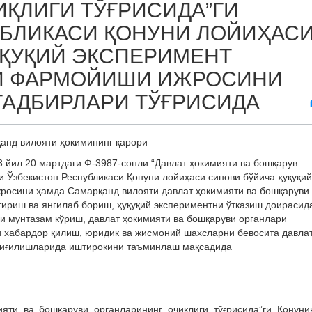
ҚЛИГИ ТЎҒРИСИДА”ГИ
УБЛИКАСИ ҚОНУНИ ЛОЙИҲАС
УҚУҚИЙ ЭКСПЕРИМЕНТ
ГИ ФАРМОЙИШИ ИЖРОСИНИ
ТАДБИРЛАРИ ТЎҒРИСИДА
анд вилояти ҳокимининг қарори
3 йил 20 мартдаги Ф-3987-сонли “Давлат ҳокимияти ва бошқарув
и Ўзбекистон Республикаси Қонуни лойиҳаси синови бўйича ҳуқуқий
росини ҳамда Самарқанд вилояти давлат ҳокимияти ва бошқаруви
ириш ва янгилаб бориш, ҳуқуқий экспериментни ўтказиш доирасид
 мунтазам кўриш, давлат ҳокимияти ва бошқаруви органлари
и хабардор қилиш, юридик ва жисмоний шахсларни бевосита давла
 йиғилишларида иштирокини таъминлаш мақсадида
ияти ва бошқаруви органларининг очиқлиги тўғрисида”ги Қонуни