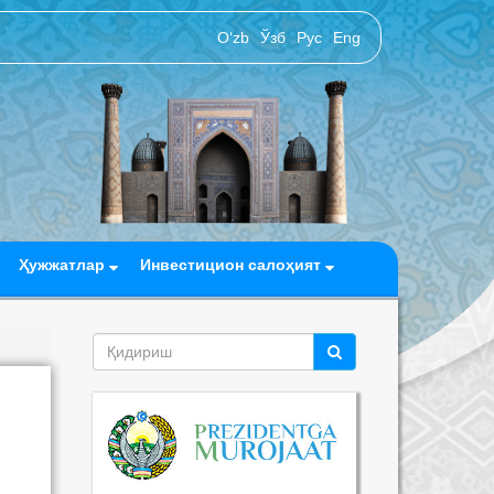
O‘zb
Ўзб
Рус
Eng
Ҳужжатлар
Инвестицион салоҳият