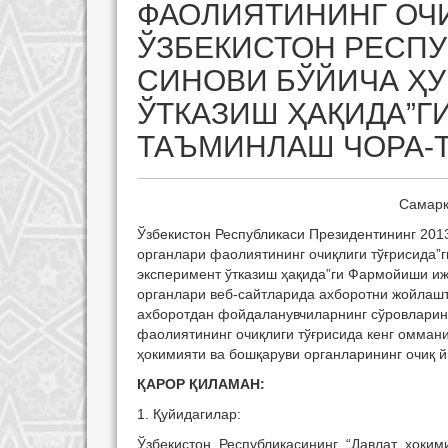
ФАОЛИЯТИНИНГ ОЧИ
ЎЗБЕКИСТОН РЕСП
СИНОВИ БЎЙИЧА Ҳ
ЎТКАЗИШ ҲАҚИДА”
ТАЪМИНЛАШ ЧОРА-
Самарқ
Ўзбекистон Республикаси Президентининг 201
органлари фаолиятининг очиқлиги тўғрисида”г
эксперимент ўтказиш ҳақида”ги Фармойиши иж
органлари веб-сайтларида ахборотни жойлашт
ахборотдан фойдаланувчиларнинг сўровларини
фаолиятининг очиқлиги тўғрисида кенг омман
ҳокимияти ва бошқаруви органларининг очиқ
ҚАРОР ҚИЛАМАН:
1. Қуйидагилар:
Ўзбекистон Республикасининг “Давлат ҳоким