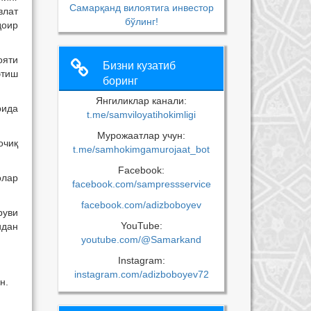
Самарқанд вилоятига инвестор
влат
бўлинг!
доир
ояти
Бизни кузатиб
этиш
боринг
Янгиликлар канали:
рида
t.me/samviloyatihokimligi
Мурожаатлар учун:
очиқ
t.me/samhokimgamurojaat_bot
Facebook:
олар
facebook.com/sampressservice
facebook.com/adizboboyev
руви
YouTube:
идан
youtube.com/@Samarkand
Instagram:
instagram.com/adizboboyev72
н.