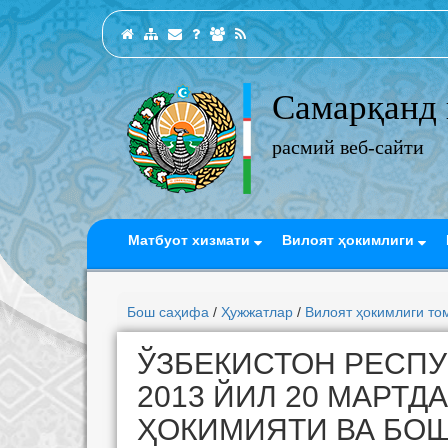
Самарқанд 
расмий веб-сайти
Матбуот хизмати
Вилоят ҳокимлиги
Бош саҳифа
/
Ҳужжатлар
/
Вилоят ҳокимлиги то
ЎЗБЕКИСТОН РЕСП
2013 ЙИЛ 20 МАРТД
ҲОКИМИЯТИ ВА БОШ