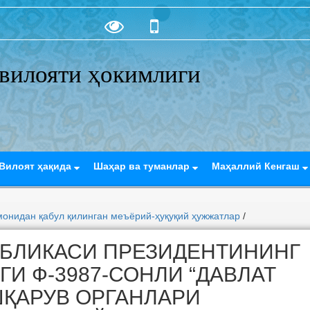
вилояти ҳокимлиги
Вилоят ҳақида
Шаҳар ва туманлар
Маҳаллий Кенгаш
монидан қабул қилинган меъёрий-ҳуқуқий ҳужжатлар
/
УБЛИКАСИ ПРЕЗИДЕНТИНИНГ
АГИ Ф-3987-СОНЛИ “ДАВЛАТ
ҚАРУВ ОРГАНЛАРИ