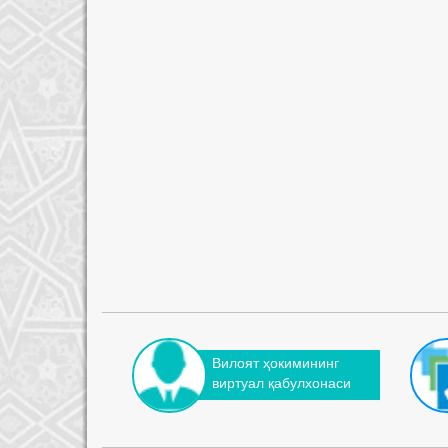
Вилоят ҳокимининг
виртуал қабулхонаси