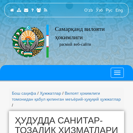
O‘zb
Ўзб
Рус
Eng
Самарқанд вилояти
ҳокимлиги
расмий веб-сайти
Бош саҳифа
/
Ҳужжатлар
/
Вилоят ҳокимлиги
томонидан қабул қилинган меъёрий-ҳуқуқий ҳужжатлар
/
ҲУДУДДА САНИТАР-
ТОЗАЛИК ХИЗМАТЛАРИ