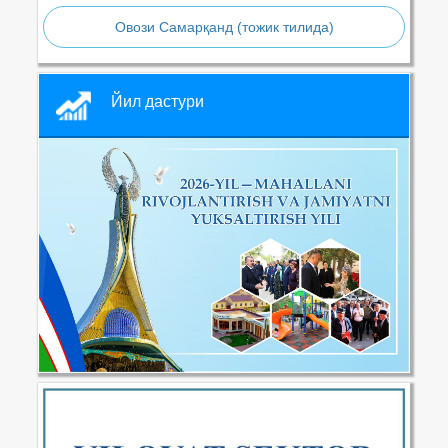
Овози Самарқанд (тожик тилида)
Йил дастури