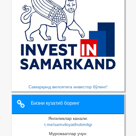
Самарқанд вилоятига инвестор бўлинг!
Бизни кузатиб боринг
Янгиликлар канали:
t.me/samviloyatihokimligi
Мурожаатлар учун: