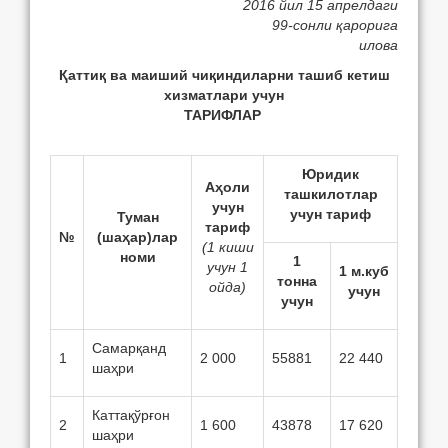
2016 йил 15 апрелдаги
99-сонли қарорига
илова
Қаттиқ ва маиший чиқиндиларни ташиб кетиш
хизматлари учун
ТАРИФЛАР
Юридик
Аҳоли
ташкилотлар
учун
учун тариф
Туман
тариф
№
(шаҳар)лар
(1 киши
номи
1
учун 1
1 м
.куб
тонна
ойда)
учун
учун
Самарқанд
1
2 000
55881
22 440
шаҳри
Каттақўрғон
2
1 600
43878
17 620
шаҳри