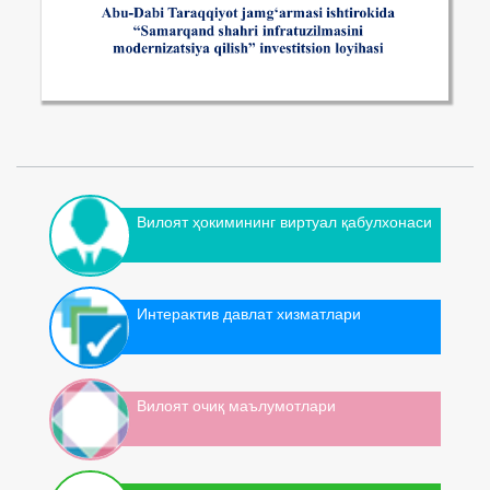
Вилоят ҳокимининг виртуал қабулхонаси
Интерактив давлат хизматлари
Вилоят очиқ маълумотлари