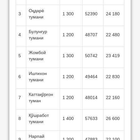
Оқдарё
3
1 300
52390
24 180
тумани
Булунғур
4
1 200
48707
22 480
тумани
Жомбой
5
1 300
50742
23 419
тумани
Иштихон
6
1 200
49464
22 830
тумани
Каттақўрғон
7
1 200
48014
22 160
туман
Қўшработ
8
1 400
57633
26 600
тумани
Нарпай
9
1 200
47883
22 100