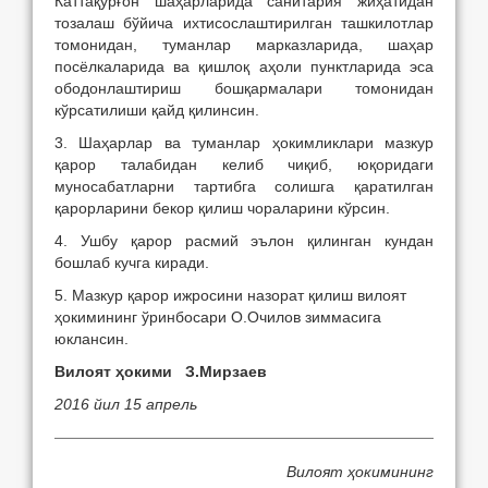
Каттақўрғон шаҳарларида санитария жиҳатидан
тозалаш бўйича ихтисослаштирилган ташкилотлар
томонидан, туманлар марказларида, шаҳар
посёлкаларида ва қишлоқ аҳоли пунктларида эса
ободонлаштириш бошқармалари томонидан
кўрсатилиши қайд қилинсин.
3. Шаҳарлар ва туманлар ҳокимликлари мазкур
қарор талабидан келиб чиқиб, юқоридаги
муносабатларни тартибга солишга қаратилган
қарорларини бекор қилиш чораларини кўрсин.
4. Ушбу қарор расмий эълон қилинган кундан
бошлаб кучга киради.
5. Мазкур қарор ижросини назорат қилиш вилоят
ҳокимининг ўринбосари О.Очилов зиммасига
юкла
нсин.
Вилоят ҳокими З.Мирзаев
2016 йил 15 апрель
Вилоят ҳокимининг