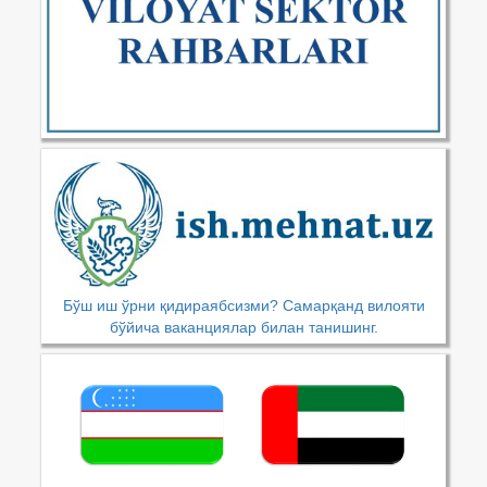
Бўш иш ўрни қидираябсизми? Самарқанд вилояти
бўйича ваканциялар билан танишинг.