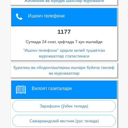
Жисмоний ва юридик шахслар мурожаати
Ишонч телефони
1177
Суткада 24 соат, ҳафтада 7 кун ишлайди
“Ишонч телефони” орқали келиб тушаётган
мурожаатлар статистикаси
Қурилиш ва ободонлаштириш ишлари буйича таклиф
ва мурожаатлар
Вилоят газеталари
Зарафшон (ўзбек тилида)
Самаркандский вестник (рус тилида)