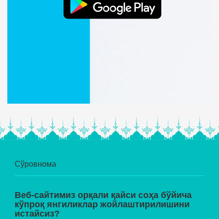
Сўровнома
Веб-сайтимиз орқали қайси соҳа бўйича
кўпроқ янгиликлар жойлаштирилишини
истайсиз?