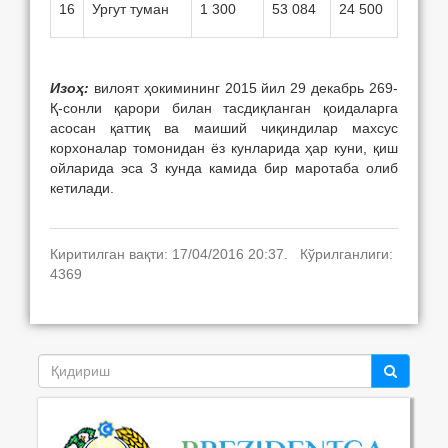
16
Ургут туман
1 300
53 084
24 500
Изоҳ:
вилоят ҳокимининг 2015 йил 29 декабрь 269-
Қ-сонли қарори билан тасдиқланган қоидаларга
асосан қаттиқ ва маиший чиқиндилар махсус
корхоналар томонидан ёз кунларида ҳар куни, қиш
ойларида эса 3 кунда камида бир маротаба олиб
кетилади.
Киритилган вақти: 17/04/2016 20:37. Кўрилганлиги:
4369