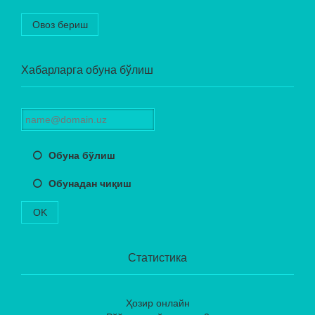
Овоз бериш
Хабарларга обуна бўлиш
Обуна бўлиш
Обунадан чиқиш
OK
Статистика
Ҳозир онлайн