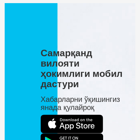
Самарқанд
вилояти
ҳокимлиги мобил
дастури
Хабарларни ўқишингиз
янада қулайроқ