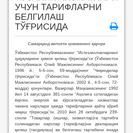
УЧУН ТАРИФЛАРНИ
БЕЛГИЛАШ
ТЎҒРИСИДА
Самарқанд вилояти ҳокимининг қарори
Ўзбекистон Республикасининг “Истеъмолчиларнинг
ҳуқуқларини ҳимоя қилиш тўғрисида”ги (Ўзбекистон
Республикаси Олий Мажлисининг Ахборотномаси,
1996 й., 5-6-сон, 59-модда)нинг “Чиқиндилар
тўғрисида”ги (Ўзбекистон Республикаси Олий
Мажлисининг Ахборотномаси, 2002 й., 4-5-сон, 72-
модда) қонунлари, Вазирлар Маҳкамасининг 1992
йил 14 августдаги 381-сонли “Аҳолига сотиладиган
ёқилғи, энергия ва кўрсатиладиган хизматлар
чакана нархлари ҳамда тарифларини қайта кўриб
чиқиш тўғрисида”ги, 2010 йил 28 октябрдаги 239-
сонли “Товарлар (ишлар, хизматлар)га тартибга
солинадиган нархлар (тарифлар)ни декларация
қилиш (тасдиқлаш) ва белгилаш тартибини янада