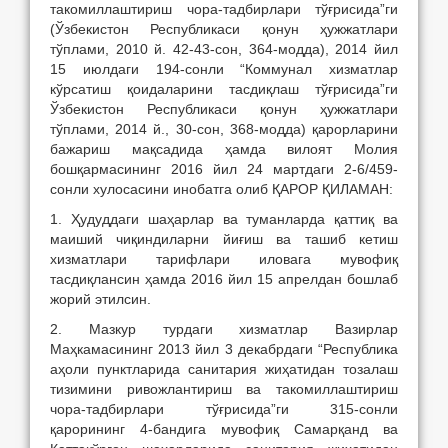
такомиллаштириш чора-тадбирлари тўғрисида”ги
(Ўзбекистон Республикаси қонун ҳужжатлари
тўплами, 2010 й. 42-43-сон, 364-модда), 2014 йил
15 июлдаги 194-сонли “Коммунал хизматлар
кўрсатиш қоидаларини тасдиқлаш тўғрисида”ги
Ўзбекистон Республикаси қонун ҳужжатлари
тўплами, 2014 й., 30-сон, 368-модда) қарорларини
бажариш мақсадида ҳамда вилоят Молия
бошқармасининг 2016 йил 24 мартдаги 2-6/459-
сонли хулосасини инобатга олиб ҚАРОР ҚИЛАМАН:
1. Ҳудуддаги шаҳарлар ва туманларда қаттиқ ва
маиший чиқиндиларни йиғиш ва ташиб кетиш
хизматлари тарифлари иловага мувофиқ
тасдиқлансин ҳамда 2016 йил 15 апрелдан бошлаб
жорий этилсин.
2. Мазкур турдаги хизматлар Вазирлар
Маҳкамасининг 2013 йил 3 декабрдаги “Республика
аҳоли пунктларида санитария жиҳатидан тозалаш
тизимини ривожлантириш ва такомиллаштириш
чора-тадбирлари тўғрисида”ги 315-сонли
қарорининг 4-бандига мувофиқ Самарқанд ва