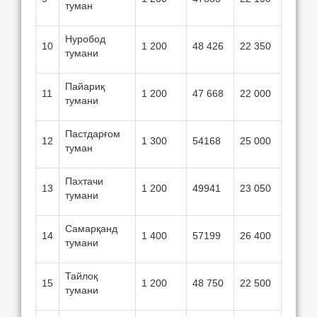
туман
Нуробод
10
1 200
48 426
22 350
тумани
Пайариқ
11
1 200
47 668
22 000
тумани
Пастдарғом
12
1 300
54168
25 000
туман
Пахтачи
13
1 200
49941
23 050
тумани
Самарқанд
14
1 400
57199
26 400
тумани
Тайлоқ
15
1 200
48 750
22 500
тумани