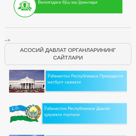
Вилоятдаги бўш иш ўринлари
-->
АСОСИЙ ДАВЛАТ ОРГАНЛАРИНИНГ
САЙТЛАРИ
Ўзбекистон Республикаси Президенти
матбуот хизмати
Ўзбекистон Республикаси Давлат
ҳукумати портали