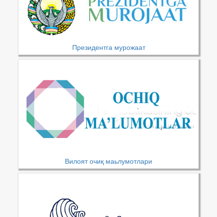
Президентга мурожаат
Вилоят очиқ маьлумотлари