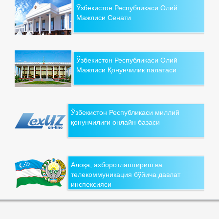
Ўзбекистон Республикаси Олий
Мажлиси Сенати
Ўзбекистон Республикаси Олий
Мажлиси Қонунчилик палатаси
Ўзбекистон Республикаси миллий
қонунчилиги онлайн базаси
Алоқа, ахборотлаштириш ва
телекоммуникация бўйича давлат
инспексияси