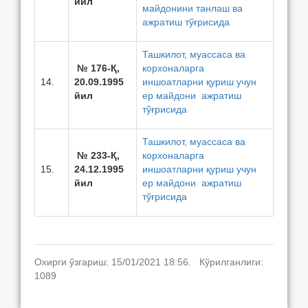
йил
майдонини танлаш ва
ажратиш тўғрисида
Ташкилот, муассаса ва
№ 176-Қ,
корхоналарга
14.
20.09.1995
иншоатларни қуриш учун
йил
ер майдони ажратиш
тўғрисида
Ташкилот, муассаса ва
№ 233-Қ,
корхоналарга
15.
24.12.1995
иншоатларни қуриш учун
йил
ер майдони ажратиш
тўғрисида
Охирги ўзгариш: 15/01/2021 18:56. Кўрилганлиги:
1089