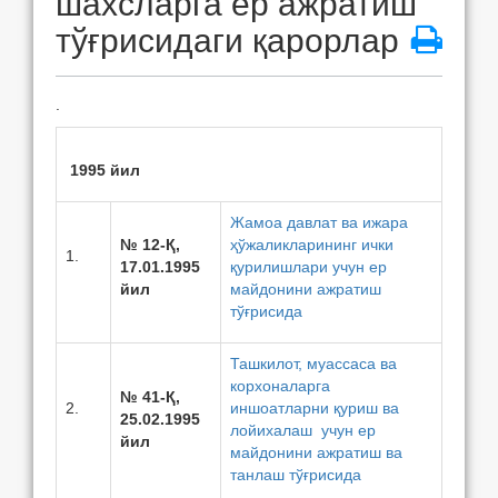
шахсларга ер ажратиш
тўғрисидаги қарорлар
.
1995 йил
Жамоа давлат ва ижара
№ 12-Қ,
ҳўжаликларининг ички
1.
17.01.1995
қурилишлари учун ер
йил
майдонини ажратиш
тўғрисида
Ташкилот, муассаса ва
корхоналарга
№ 41-Қ,
2.
иншоатларни қуриш ва
25.02.1995
лойихалаш учун ер
йил
майдонини ажратиш ва
танлаш тўғрисида