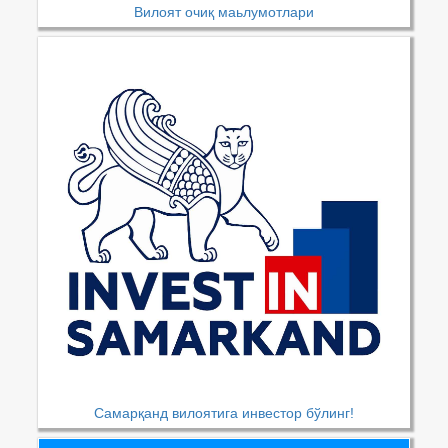
Вилоят очиқ маьлумотлари
Самарқанд вилоятига инвестор бўлинг!