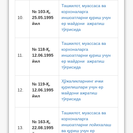
Ташкилот, муассаса ва
№ 103-Қ,
корхоналарга
10.
25.05.1995
иншоатларни қуриш учун
йил
ер майдони ажратиш
тўғрисида
Ташкилот, муассаса ва
№ 118-Қ,
корхоналарга
11.
12.06.1995
иншоатларни қуриш учун
йил
ер майдони ажратиш
тўғрисида
Ҳўжаликларнинг ички
№ 119-Қ,
қурилишлари учун ер
12.
12.06.1995
майдони ажратиш
йил
тўғрисида
Ташкилот, муассаса ва
корхоналарга
№ 163-Қ,
иншоатларни лойихалаш
13.
22.08.1995
ва қуриш учун ер