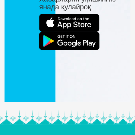
янада қулайроқ