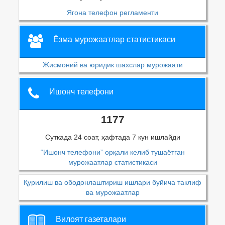
Ягона телефон регламенти
Ёзма мурожаатлар статистикаси
Жисмоний ва юридик шахслар мурожаати
Ишонч телефони
1177
Суткада 24 соат, ҳафтада 7 кун ишлайди
“Ишонч телефони” орқали келиб тушаётган
мурожаатлар статистикаси
Қурилиш ва ободонлаштириш ишлари буйича таклиф
ва мурожаатлар
Вилоят газеталари