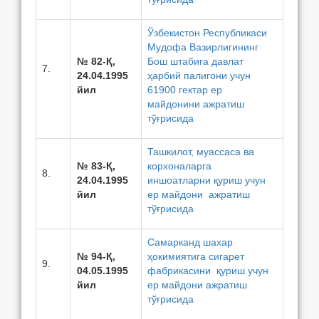
Ўзбекистон Республикаси
Мудофа Вазирлигининг
№ 82-Қ,
Бош штабига давлат
7.
24.04.1995
ҳарбий палигони учун
йил
61900 гектар ер
майдонини ажратиш
тўғрисида
Ташкилот, муассаса ва
№ 83-Қ,
корхоналарга
8.
24.04.1995
иншоатларни қуриш учун
йил
ер майдони ажратиш
тўғрисида
Самарканд шахар
№ 94-Қ,
ҳокимиятига сигарет
9.
04.05.1995
фабрикасини қуриш учун
йил
ер майдони ажратиш
тўғрисида