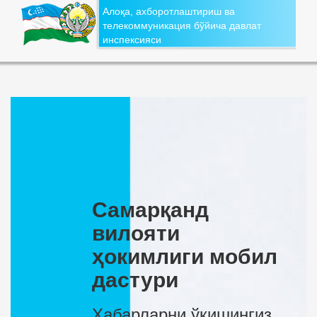
Алоқа, ахборотлаштириш ва
телекоммуникация бўйича давлат
инспексияси
Самарқанд
вилояти
ҳокимлиги мобил
дастури
Хабарларни ўқишингиз