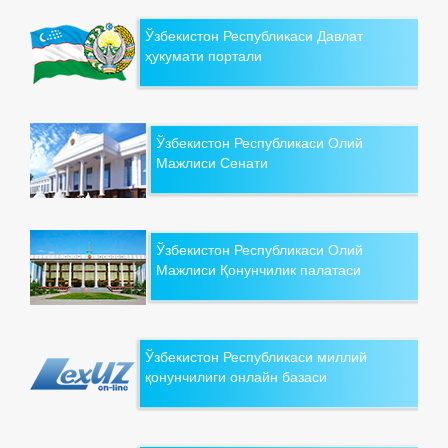
Ўзбекистон Республикаси Давлат
ҳукумати портали
Ўзбекистон Республикаси Олий
Мажлиси Сенати
Ўзбекистон Республикаси Олий
Мажлиси Қонунчилик палатаси
Ўзбекистон Республикаси миллий
қонунчилиги онлайн базаси