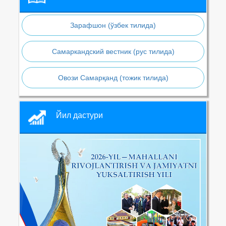
Зарафшон (ўзбек тилида)
Самаркандский вестник (рус тилида)
Овози Самарқанд (тожик тилида)
Йил дастури