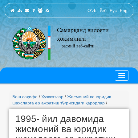
O‘zb
Ўзб
Рус
Eng
Самарқанд вилояти
ҳокимлиги
расмий веб-сайти
Бош саҳифа
/
Ҳужжатлар
/
Жисмоний ва юридик
шахсларга ер ажратиш тўғрисидаги қарорлар
/
1995- йил давомида
жисмоний ва юридик