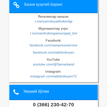
Бизни кузатиб боринг
Янгиликлар канали:
t.me/samviloyatihokimligi
Мурожаатлар учун:
t.me/samhokimgamurojaat_bot
Facebook:
facebook.com/sampressservice
facebook.com/adizboboyev
YouTube:
youtube.com/@Samarkand
Instagram:
instagram.com/adizboboyev72
Умумий бўлим
0 (366) 230-42-70