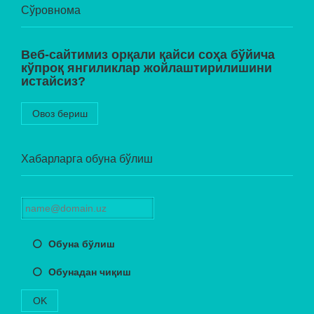
Сўровнома
Веб-сайтимиз орқали қайси соҳа бўйича
кўпроқ янгиликлар жойлаштирилишини
истайсиз?
Овоз бериш
Хабарларга обуна бўлиш
Обуна бўлиш
Обунадан чиқиш
OK