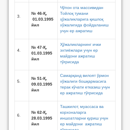
Чўпон ота массивидан
№ 46-Қ,
Тойлоқ тумани
3.
01.03.1995
ҳўжаликларига қишлоқ
йил
хўжалигида фойдаланиш
учун ер ажратиш
Ҳўжаликларнинг ички
№ 47-Қ,
4.
эхтиёжлари учун ер
01.03.1995
майдони ажратиш
йил
тўғрисида
Самарқанд вилоят ўрмон
№ 51-Қ,
5.
хўжалиги бошқармасига
09.03.1995
терак кўчати етказиш учун
йил
ер ажратиш тўғрисида
Ташкилот, муассаса ва
№ 62-Қ,
корхоналарга
6.
28.03.1995
иншоатларни қуриш учун
йил
ер майдони ажратиш
тўғрисида