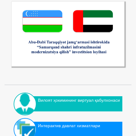
Вилоят ҳокимининг виртуал қабулхонаси
Интерактив давлат хизматлари