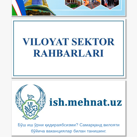
Бўш иш ўрни қидираябсизми? Самарқанд вилояти
бўйича ваканциялар билан танишинг.