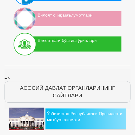
Вилоят очиқ маълумотлари
Вилоятдаги бўш иш ўринлари
-->
АСОСИЙ ДАВЛАТ ОРГАНЛАРИНИНГ
САЙТЛАРИ
Ўзбекистон Республикаси Президенти
матбуот хизмати