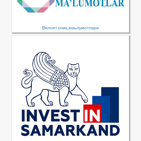
Вилоят очиқ маьлумотлари