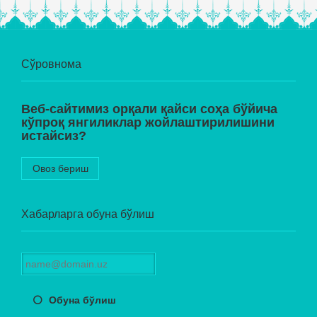
Сўровнома
Веб-сайтимиз орқали қайси соҳа бўйича
кўпроқ янгиликлар жойлаштирилишини
истайсиз?
Овоз бериш
Хабарларга обуна бўлиш
Обуна бўлиш