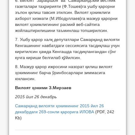
6. Вилоят “Зарафшон” ва “Самаркандский вестник”
газеталари таҳририяти (Ф.Тошев)га ушбу қарорни
эълон қилиш тавсия этилсин. Вилоят ҳокимлиги
ахборот хизмати (М.Ибодуллаев)га мазкур қарорни
вилоят ҳокимлигининг расмий веб-сайтига
жойлаштирилишини таъминлаш топширилсин.
7. Ушбу қарор халқ депутатлари Самарқанд вилояти
Кенгашининг навбатдаги сессиясига тасдиқлаш учун
киритилсин ҳамда Кенгашда тасдиқлангандан сўнг
кучга кириши белгилаб қўйилсин.
8. Мазкур қарор ижросини назорат қилиш вилоят
ҳокимининг барча ўринбосарлари зиммасига
юклансин.
Вилоят ҳокими
З.Мирзаев
2015 йил 26 декабрь
Самарқанд вилояти ҳокимининг 2015 йил 26
декабрдаги 269-сонли қарорига ИЛОВА
(PDF, 242
Kb)