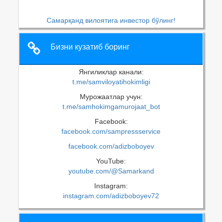
Самарқанд вилоятига инвестор бўлинг!
Бизни кузатиб боринг
Янгиликлар канали:
t.me/samviloyatihokimligi
Мурожаатлар учун:
t.me/samhokimgamurojaat_bot
Facebook:
facebook.com/sampressservice
facebook.com/adizboboyev
YouTube:
youtube.com/@Samarkand
Instagram:
instagram.com/adizboboyev72