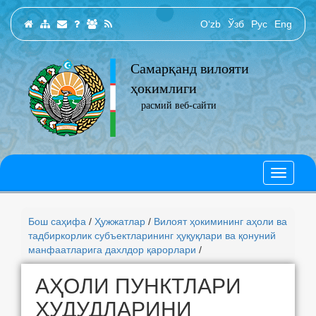
O‘zb
Ўзб
Рус
Eng
Самарқанд вилояти
ҳокимлиги
расмий веб-сайти
Бош саҳифа
/
Ҳужжатлар
/
Вилоят ҳокимининг аҳоли ва
тадбиркорлик субъектларининг ҳуқуқлари ва қонуний
манфаатларига дахлдор қарорлари
/
АҲОЛИ ПУНКТЛАРИ
ҲУДУДЛАРИНИ