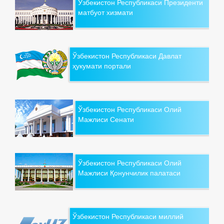
Ўзбекистон Республикаси Президенти
матбуот хизмати
Ўзбекистон Республикаси Давлат
ҳукумати портали
Ўзбекистон Республикаси Олий
Мажлиси Сенати
Ўзбекистон Республикаси Олий
Мажлиси Қонунчилик палатаси
Ўзбекистон Республикаси миллий