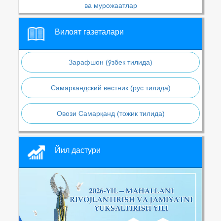
ва мурожаатлар
Вилоят газеталари
Зарафшон (ўзбек тилида)
Самаркандский вестник (рус тилида)
Овози Самарқанд (тожик тилида)
Йил дастури