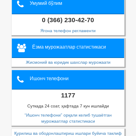
Умумий бўлим
0 (366) 230-42-70
Ягона телефон регламенти
Ёзма мурожаатлар статистикаси
Жисмоний ва юридик шахслар мурожаати
Ишонч телефони
1177
Суткада 24 соат, ҳафтада 7 кун ишлайди
“Ишонч телефони” орқали келиб тушаётган
мурожаатлар статистикаси
Қурилиш ва ободонлаштириш ишлари буйича таклиф