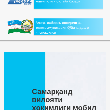
қонунчилиги онлайн базаси
Алоқа, ахборотлаштириш ва
телекоммуникация бўйича давлат
инспексияси
Самарқанд
вилояти
ҳокимлиги мобил