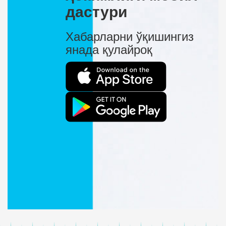
дастури
Хабарларни ўқишингиз
янада қулайроқ