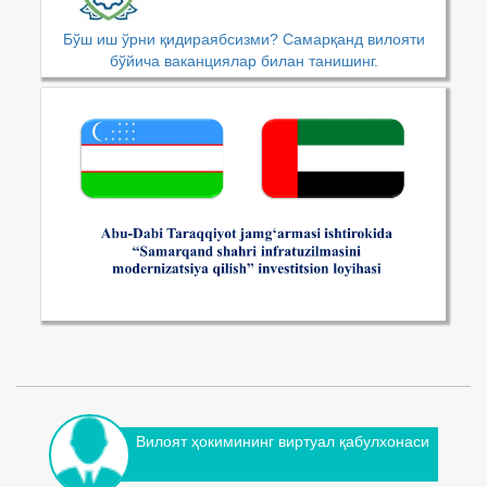
Бўш иш ўрни қидираябсизми? Самарқанд вилояти
бўйича ваканциялар билан танишинг.
Вилоят ҳокимининг виртуал қабулхонаси