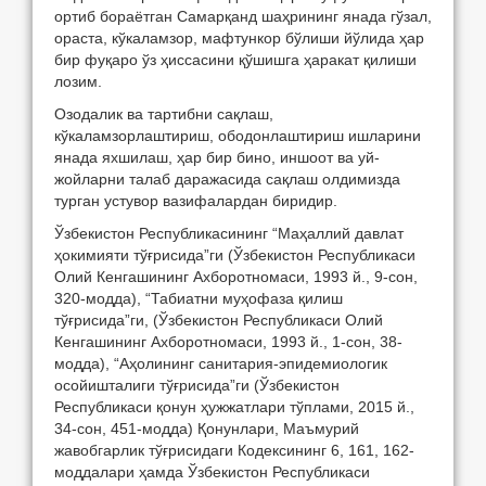
ортиб бораётган Самарқанд шаҳрининг янада гўзал,
ораста, кўкаламзор, мафтункор бўлиши йўлида ҳар
бир фуқаро ўз ҳиссасини қўшишга ҳаракат қилиши
лозим.
Озодалик ва тартибни сақлаш,
кўкаламзорлаштириш, ободонлаштириш ишларини
янада яхшилаш, ҳар бир бино, иншоот ва уй-
жойларни талаб даражасида сақлаш олдимизда
турган устувор вазифалардан биридир.
Ўзбекистон Республикасининг “Маҳаллий давлат
ҳокимияти тўғрисида”ги (Ўзбекистон Республикаси
Олий Кенгашининг Ахборотномаси, 1993 й., 9-сон,
320-модда), “Табиатни муҳофаза қилиш
тўғрисида”ги, (Ўзбекистон Республикаси Олий
Кенгашининг Ахборотномаси, 1993 й., 1-сон, 38-
модда), “Аҳолининг санитария-эпидемиологик
осойишталиги тўғрисида”ги (Ўзбекистон
Республикаси қонун ҳужжатлари тўплами, 2015 й.,
34-сон, 451-модда) Қонунлари, Маъмурий
жавобгарлик тўғрисидаги Кодексининг 6, 161, 162-
моддалари ҳамда Ўзбекистон Республикаси