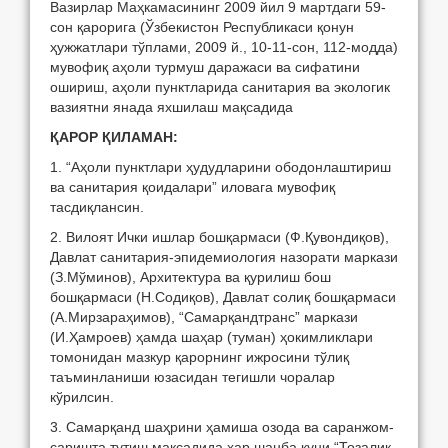
Вазирлар Маҳкамасининг 2009 йил 9 мартдаги 59-
сон қарорига (Ўзбекистон Республикаси қонун
ҳужжатлари тўплами, 2009 й., 10-11-сон, 112-модда)
мувофиқ аҳоли турмуш даражаси ва сифатини
ошириш, аҳоли пунктларида санитария ва экологик
вазиятни янада яхшилаш мақсадида
ҚАРОР ҚИЛАМАН:
1. “Аҳоли пунктлари ҳудудларини ободонлаштириш
ва санитария қоидалари” иловага мувофиқ
тасдиқлансин.
2. Вилоят Ички ишлар бошқармаси (Ф.Қувондиқов),
Давлат санитария-эпидемиология назорати маркази
(З.Мўминов), Архитектура ва қурилиш бош
бошқармаси (Н.Содиқов), Давлат солиқ бошқармаси
(А.Мирзараҳимов), “Самарқандтранс” маркази
(И.Ҳамроев) ҳамда шаҳар (туман) ҳокимликлари
томонидан мазкур қарорнинг ижросини тўлиқ
таъминланиши юзасидан тегишли чоралар
кўрилсин.
3. Самарқанд шаҳрини ҳамиша озода ва саранжом-
саришта тутиш мақсадида ҳар шанба куни “Тозалик