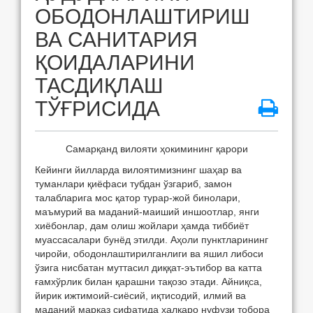
ОБОДОНЛАШТИРИШ
ВА САНИТАРИЯ
ҚОИДАЛАРИНИ
ТАСДИҚЛАШ
ТЎҒРИСИДА
Самарқанд вилояти ҳокимининг қарори
Кейинги йилларда вилоятимизнинг шаҳар ва
туманлари қиёфаси тубдан ўзгариб, замон
талабларига мос қатор турар-жой бинолари,
маъмурий ва маданий-маиший иншоотлар, янги
хиёбонлар, дам олиш жойлари ҳамда тиббиёт
муассасалари бунёд этилди. Аҳоли пунктларининг
чиройи, ободонлаштирилганлиги ва яшил либоси
ўзига нисбатан муттасил диққат-эътибор ва катта
ғамхўрлик билан қарашни тақозо этади. Айниқса,
йирик ижтимоий-сиёсий, иқтисодий, илмий ва
маданий марказ сифатида халқаро нуфузи тобора