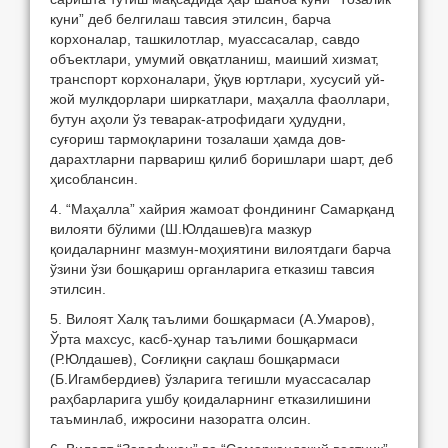
куни” деб белгилаш тавсия этилсин, барча
корхоналар, ташкилотлар, муассасалар, савдо
объектлари, умумий овқатланиш, маиший хизмат,
транспорт корхоналари, ўқув юртлари, хусусий уй-
жой мулкдорлари ширкатлари, маҳалла фаоллари,
бутун аҳоли ўз теварак-атрофидаги ҳудудни,
суғориш тармоқларини тозалаши ҳамда дов-
дарахтларни парвариш қилиб боришлари шарт, деб
ҳисоблансин.
4. “Маҳалла” хайрия жамоат фондининг Самарқанд
вилояти бўлими (Ш.Юлдашев)га мазкур
қоидаларнинг мазмун-моҳиятини вилоятдаги барча
ўзини ўзи бошқариш органларига етказиш тавсия
этилсин.
5. Вилоят Халқ таълими бошқармаси (А.Умаров),
Ўрта махсус, касб-ҳунар таълими бошқармаси
(Р.Юлдашев), Соғлиқни сақлаш бошқармаси
(Б.Игамбердиев) ўзларига тегишли муассасалар
раҳбарларига ушбу қоидаларнинг етказилишини
таъминлаб, ижросини назоратга олсин.