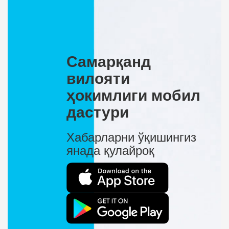
Самарқанд
вилояти
ҳокимлиги мобил
дастури
Хабарларни ўқишингиз
янада қулайроқ