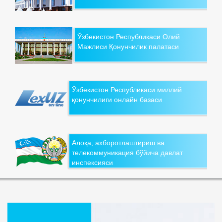
Ўзбекистон Республикаси Олий
Мажлиси Қонунчилик палатаси
Ўзбекистон Республикаси миллий
қонунчилиги онлайн базаси
Алоқа, ахборотлаштириш ва
телекоммуникация бўйича давлат
инспексияси