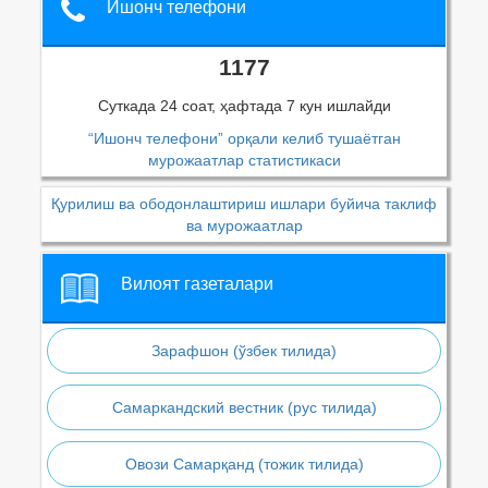
Ишонч телефони
1177
Суткада 24 соат, ҳафтада 7 кун ишлайди
“Ишонч телефони” орқали келиб тушаётган
мурожаатлар статистикаси
Қурилиш ва ободонлаштириш ишлари буйича таклиф
ва мурожаатлар
Вилоят газеталари
Зарафшон (ўзбек тилида)
Самаркандский вестник (рус тилида)
Овози Самарқанд (тожик тилида)