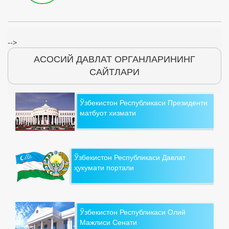
-->
АСОСИЙ ДАВЛАТ ОРГАНЛАРИНИНГ
САЙТЛАРИ
Ўзбекистон Республикаси Президенти
матбуот хизмати
Ўзбекистон Республикаси Давлат
ҳукумати портали
Ўзбекистон Республикаси Олий
Мажлиси Сенати