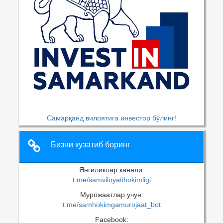
Самарқанд вилоятига инвестор бўлинг!
Бизни кузатиб боринг
Янгиликлар канали:
t.me/samviloyatihokimligi
Мурожаатлар учун:
t.me/samhokimgamurojaat_bot
Facebook: