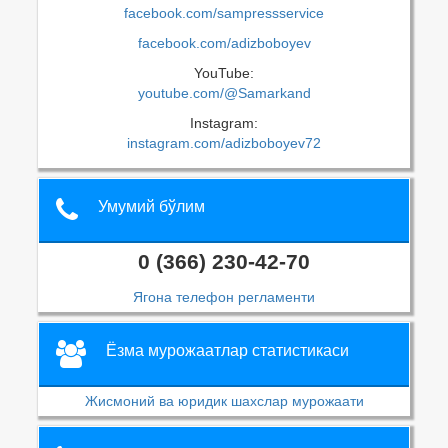
facebook.com/sampressservice
facebook.com/adizboboyev
YouTube:
youtube.com/@Samarkand
Instagram:
instagram.com/adizboboyev72
Умумий бўлим
0 (366) 230-42-70
Ягона телефон регламенти
Ёзма мурожаатлар статистикаси
Жисмоний ва юридик шахслар мурожаати