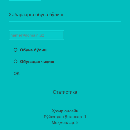
Хабарларга обуна бўлиш
Обуна бўлиш
Обунадан чиқиш
OK
Статистика
Ҳозир онлайн
Рўйхатдан ўтганлар: 1
Меҳмонлар: 8