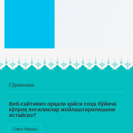
Сўровнома
Веб-сайтимиз орқали қайси соҳа бўйича
кўпроқ янгиликлар жойлаштирилишини
истайсиз?
Овоз бериш