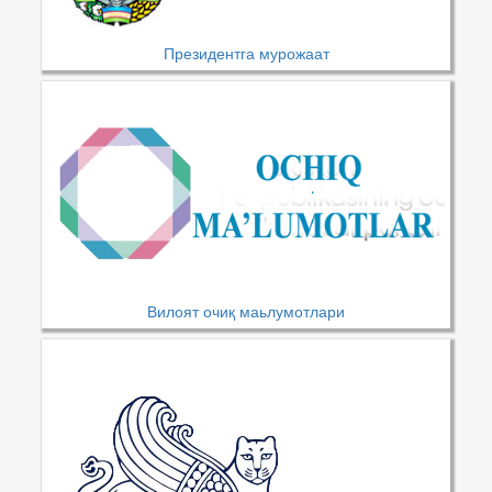
Президентга мурожаат
Вилоят очиқ маьлумотлари