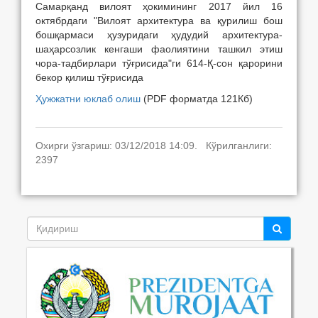
Самарқанд вилоят ҳокимининг 2017 йил 16
октябрдаги "Вилоят архитектура ва қурилиш бош
бошқармаси ҳузуридаги ҳудудий архитектура-
шаҳарсозлик кенгаши фаолиятини ташкил этиш
чора-тадбирлари тўғрисида"ги 614-Қ-сон қарорини
бекор қилиш тўғрисида
Ҳужжатни юклаб олиш
(PDF форматда 121Кб)
Охирги ўзгариш: 03/12/2018 14:09. Кўрилганлиги:
2397