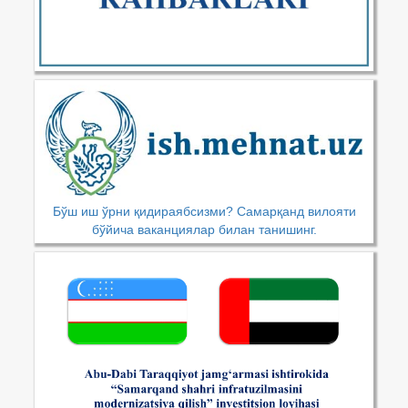
Бўш иш ўрни қидираябсизми? Самарқанд вилояти
бўйича ваканциялар билан танишинг.