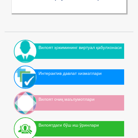
Вилоят ҳокимининг виртуал қабулхонаси
Интерактив давлат хизматлари
Вилоят очиқ маълумотлари
Вилоятдаги бўш иш ўринлари