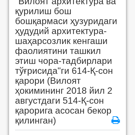
"Вилоят архитектура ва
қурилиш бош
бошқармаси ҳузуридаги
ҳудудий архитектура-
шаҳарсозлик кенгаши
фаолиятини ташкил
этиш чора-тадбирлари
тўғрисида"ги 614-Қ-сон
қарори (Вилоят
ҳокимининг 2018 йил 2
августдаги 514-Қ-сон
қарорига асосан бекор
қилинган)