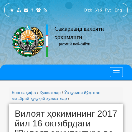
O‘zb
Ўзб
Рус
Eng
Самарқанд вилояти
ҳокимлиги
расмий веб-сайти
Бош саҳифа
/
Ҳужжатлар
/
Ўз қучини йўқотган
меъёрий-ҳуқуқий ҳужжатлар
/
Вилоят ҳокимининг 2017
йил 16 октябрдаги