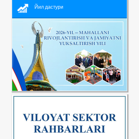
Йил дастури