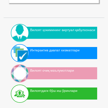
Вилоят ҳокимининг виртуал қабулхонаси
Интерактив давлат хизматлари
Вилоят очиқ маълумотлари
Вилоятдаги бўш иш ўринлари