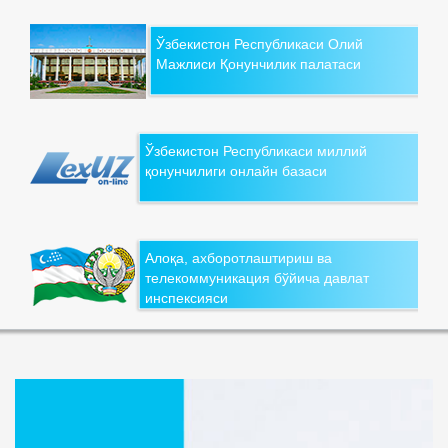
Ўзбекистон Республикаси Олий
Мажлиси Қонунчилик палатаси
Ўзбекистон Республикаси миллий
қонунчилиги онлайн базаси
Алоқа, ахборотлаштириш ва
телекоммуникация бўйича давлат
инспексияси