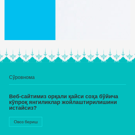
Сўровнома
Веб-сайтимиз орқали қайси соҳа бўйича
кўпроқ янгиликлар жойлаштирилишини
истайсиз?
Овоз бериш