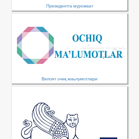
Президентга мурожаат
Вилоят очиқ маьлумотлари