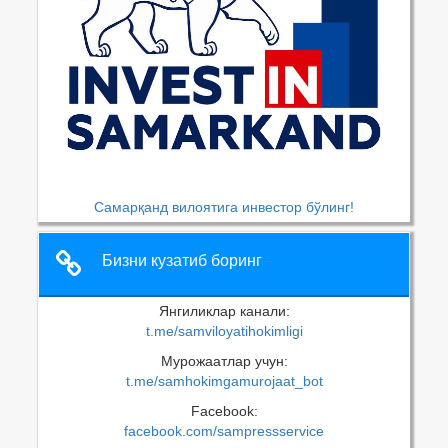
Самарқанд вилоятига инвестор бўлинг!
Бизни кузатиб боринг
Янгиликлар канали:
t.me/samviloyatihokimligi
Мурожаатлар учун:
t.me/samhokimgamurojaat_bot
Facebook:
facebook.com/sampressservice