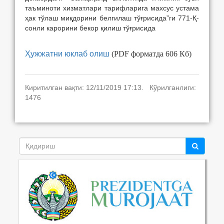
таъминоти хизматлари тарифларига махсус устама
ҳак тўлаш миқдорини белгилаш тўғрисида”ги 771-Қ-
сонли карорини бекор қилиш тўғрисида
Ҳужжатни юклаб олиш
(PDF форматда 606 Кб)
Киритилган вақти: 12/11/2019 17:13. Кўрилганлиги:
1476