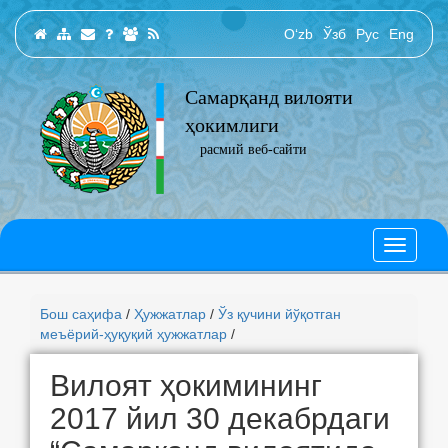
O‘zb
Ўзб
Рус
Eng
Самарқанд вилояти
ҳокимлиги
расмий веб-сайти
Бош саҳифа
/
Ҳужжатлар
/
Ўз қучини йўқотган
меъёрий-ҳуқуқий ҳужжатлар
/
Вилоят ҳокимининг
2017 йил 30 декабрдаги