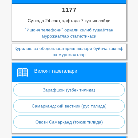
1177
Суткада 24 соат, ҳафтада 7 кун ишлайди
“Ишонч телефони” орқали келиб тушаётган
мурожаатлар статистикаси
Қурилиш ва ободонлаштириш ишлари буйича таклиф
ва мурожаатлар
Вилоят газеталари
Зарафшон (ўзбек тилида)
Самаркандский вестник (рус тилида)
Овози Самарқанд (тожик тилида)