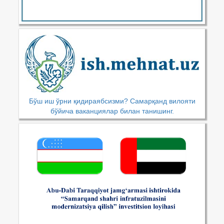
Бўш иш ўрни қидираябсизми? Самарқанд вилояти
бўйича ваканциялар билан танишинг.