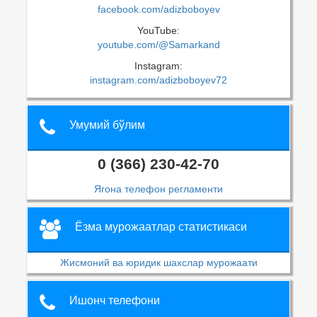
facebook.com/adizboboyev
YouTube:
youtube.com/@Samarkand
Instagram:
instagram.com/adizboboyev72
Умумий бўлим
0 (366) 230-42-70
Ягона телефон регламенти
Ёзма мурожаатлар статистикаси
Жисмоний ва юридик шахслар мурожаати
Ишонч телефони