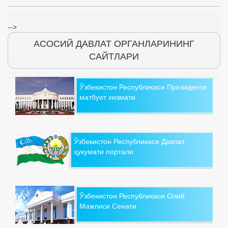
-->
АСОСИЙ ДАВЛАТ ОРГАНЛАРИНИНГ
САЙТЛАРИ
Ўзбекистон Республикаси Президенти
матбуот хизмати
Ўзбекистон Республикаси Давлат
ҳукумати портали
Ўзбекистон Республикаси Олий
Мажлиси Сенати