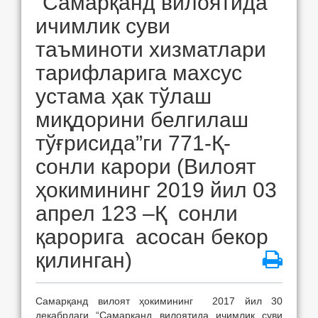
“Самарқанд вилоятида
ичимлик суви
таъминоти хизматлари
тарифларига махсус
устама ҳак тўлаш
миқдорини белгилаш
тўғрисида”ги 771-Қ-
сонли карори (Вилоят
ҳокимининг 2019 йил 03
апрел 123 –Қ сонли
қарорига асосан бекор
қилинган)
Самарқанд вилоят ҳокимининг 2017 йил 30
декабрдаги “Самарқанд вилоятида ичимлик суви