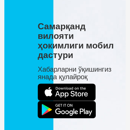
Самарқанд
вилояти
ҳокимлиги мобил
дастури
Хабарларни ўқишингиз
янада қулайроқ