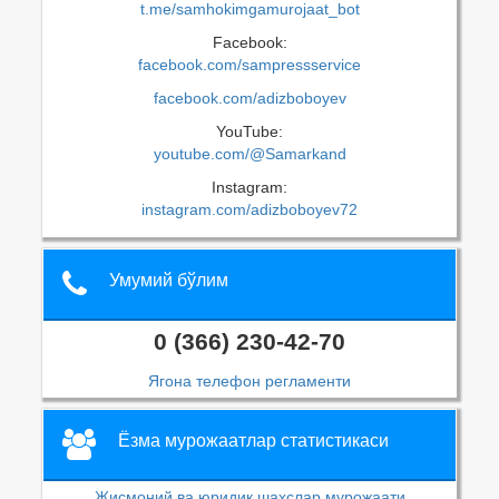
t.me/samhokimgamurojaat_bot
Facebook:
facebook.com/sampressservice
facebook.com/adizboboyev
YouTube:
youtube.com/@Samarkand
Instagram:
instagram.com/adizboboyev72
Умумий бўлим
0 (366) 230-42-70
Ягона телефон регламенти
Ёзма мурожаатлар статистикаси
Жисмоний ва юридик шахслар мурожаати