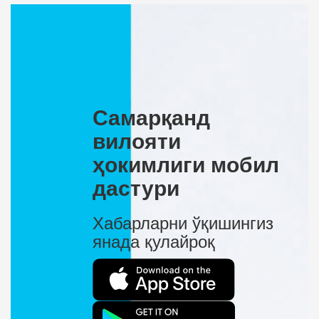
Самарқанд
вилояти
ҳокимлиги мобил
дастури
Хабарларни ўқишингиз
янада қулайроқ