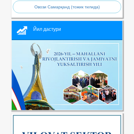
Овози Самарқанд (тожик тилида)
Йил дастури