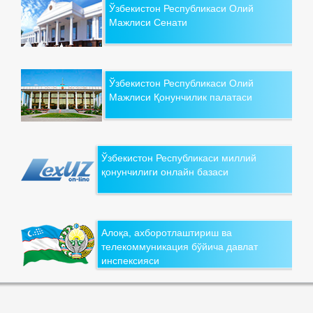
Ўзбекистон Республикаси Олий
Мажлиси Сенати
Ўзбекистон Республикаси Олий
Мажлиси Қонунчилик палатаси
Ўзбекистон Республикаси миллий
қонунчилиги онлайн базаси
Алоқа, ахборотлаштириш ва
телекоммуникация бўйича давлат
инспексияси