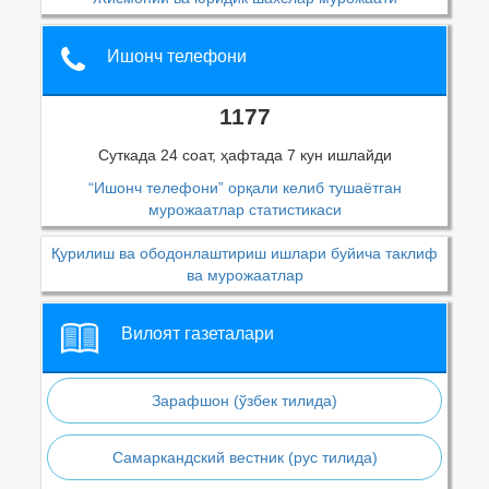
Ишонч телефони
1177
Суткада 24 соат, ҳафтада 7 кун ишлайди
“Ишонч телефони” орқали келиб тушаётган
мурожаатлар статистикаси
Қурилиш ва ободонлаштириш ишлари буйича таклиф
ва мурожаатлар
Вилоят газеталари
Зарафшон (ўзбек тилида)
Самаркандский вестник (рус тилида)