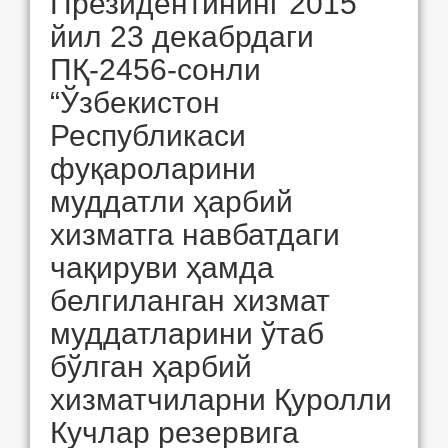
Президентининг 2015
йил 23 декабрдаги
ПҚ-2456-сонли
“Ўзбекистон
Республикаси
фуқароларини
муддатли ҳарбий
хизматга навбатдаги
чақируви ҳамда
белгиланган хизмат
муддатларини ўтаб
бўлган ҳарбий
хизматчиларни Қуролли
Кучлар резервига