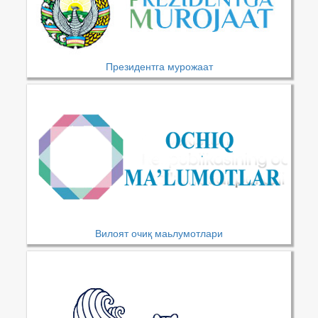
Президентга мурожаат
Вилоят очиқ маьлумотлари