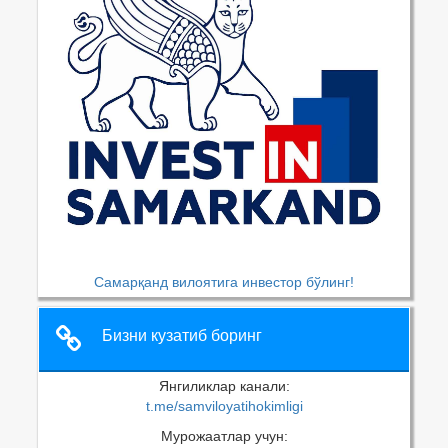
Самарқанд вилоятига инвестор бўлинг!
Бизни кузатиб боринг
Янгиликлар канали:
t.me/samviloyatihokimligi
Мурожаатлар учун: