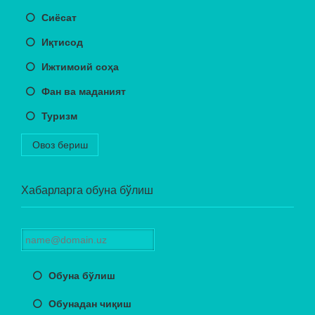
Сиёсат
Иқтисод
Ижтимоий соҳа
Фан ва маданият
Туризм
Овоз бериш
Хабарларга обуна бўлиш
Обуна бўлиш
Обунадан чиқиш