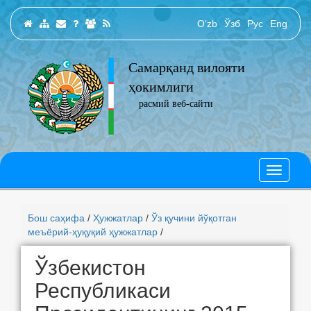
O‘zb
Ўзб
Рус
Eng
Самарқанд вилояти
ҳокимлиги
расмий веб-сайти
Бош саҳифа
/
Ҳужжатлар
/
Ўз қучини йўқотган
меъёрий-ҳуқуқий ҳужжатлар
/
Ўзбекистон
Республикаси