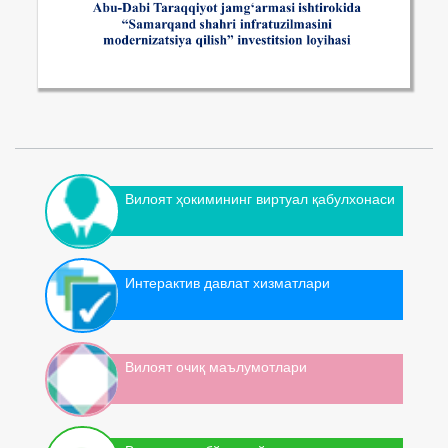
Вилоят ҳокимининг виртуал қабулхонаси
Интерактив давлат хизматлари
Вилоят очиқ маълумотлари