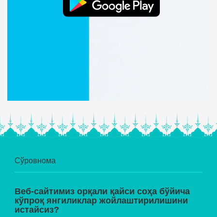
Сўровнома
Веб-сайтимиз орқали қайси соҳа бўйича
кўпроқ янгиликлар жойлаштирилишини
истайсиз?