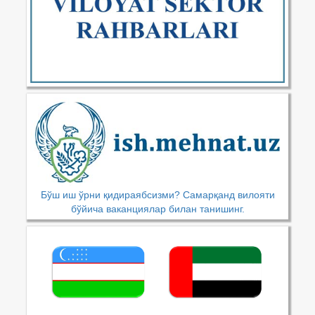
Бўш иш ўрни қидираябсизми? Самарқанд вилояти
бўйича ваканциялар билан танишинг.