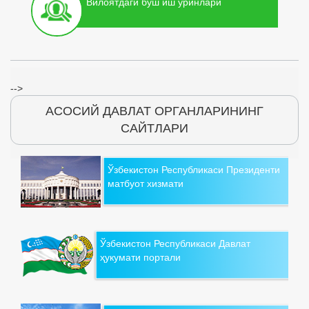
Вилоятдаги бўш иш ўринлари
-->
АСОСИЙ ДАВЛАТ ОРГАНЛАРИНИНГ
САЙТЛАРИ
Ўзбекистон Республикаси Президенти
матбуот хизмати
Ўзбекистон Республикаси Давлат
ҳукумати портали