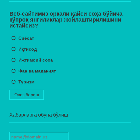
Веб-сайтимиз орқали қайси соҳа бўйича
кўпроқ янгиликлар жойлаштирилишини
истайсиз?
Сиёсат
Иқтисод
Ижтимоий соҳа
Фан ва маданият
Туризм
Овоз бериш
Хабарларга обуна бўлиш