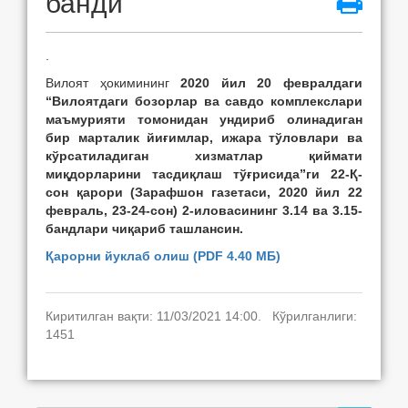
банди
.
Вилоят ҳокимининг
2020 йил 20 февралдаги
“Вилоятдаги бозорлар ва савдо комплекслари
маъмурияти томонидан ундириб олинадиган
бир марталик йиғимлар, ижара тўловлари ва
кўрсатиладиган хизматлар қиймати
миқдорларини тасдиқлаш тўғрисида”ги 22-Қ-
сон қарори (Зарафшон газетаси, 2020 йил 22
февраль, 23-24-сон) 2-иловасининг 3.14 ва 3.15-
бандлари чиқариб ташлансин.
Қарорни йуклаб олиш (PDF 4.40 МБ)
Киритилган вақти: 11/03/2021 14:00. Кўрилганлиги:
1451