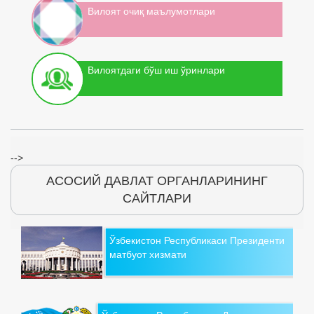
Вилоят очиқ маълумотлари
Вилоятдаги бўш иш ўринлари
-->
АСОСИЙ ДАВЛАТ ОРГАНЛАРИНИНГ
САЙТЛАРИ
Ўзбекистон Республикаси Президенти
матбуот хизмати