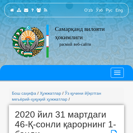
O‘zb
Ўзб
Рус
Eng
Самарқанд вилояти
ҳокимлиги
расмий веб-сайти
Бош саҳифа
/
Ҳужжатлар
/
Ўз қучини йўқотган
меъёрий-ҳуқуқий ҳужжатлар
/
2020 йил 31 мартдаги
46-Қ-сонли қарорнинг 1-