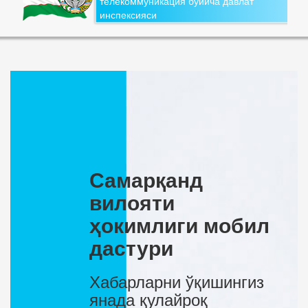
телекоммуникация бўйича давлат
инспексияси
Самарқанд
вилояти
ҳокимлиги мобил
дастури
Хабарларни ўқишингиз
янада қулайроқ