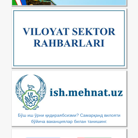
Бўш иш ўрни қидираябсизми? Самарқанд вилояти
бўйича ваканциялар билан танишинг.