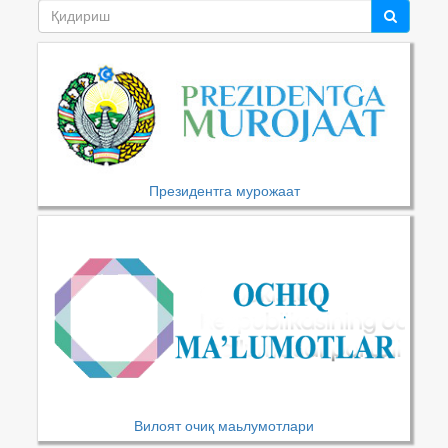
Президентга мурожаат
Вилоят очиқ маьлумотлари