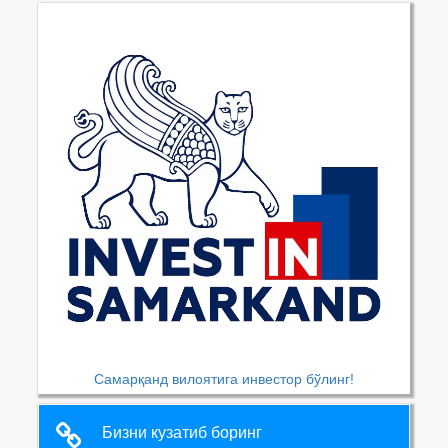
Самарқанд вилоятига инвестор бўлинг!
Бизни кузатиб боринг