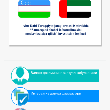
Вилоят ҳокимининг виртуал қабулхонаси
Интерактив давлат хизматлари