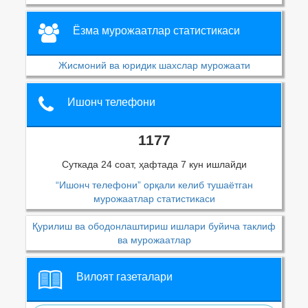
Ёзма мурожаатлар статистикаси
Жисмоний ва юридик шахслар мурожаати
Ишонч телефони
1177
Суткада 24 соат, ҳафтада 7 кун ишлайди
“Ишонч телефони” орқали келиб тушаётган
мурожаатлар статистикаси
Қурилиш ва ободонлаштириш ишлари буйича таклиф
ва мурожаатлар
Вилоят газеталари