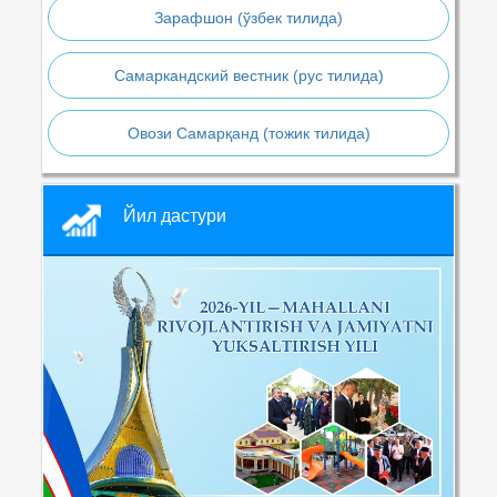
Зарафшон (ўзбек тилида)
Самаркандский вестник (рус тилида)
Овози Самарқанд (тожик тилида)
Йил дастури