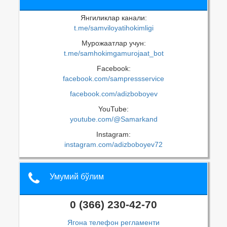
Янгиликлар канали:
t.me/samviloyatihokimligi
Мурожаатлар учун:
t.me/samhokimgamurojaat_bot
Facebook:
facebook.com/sampressservice
facebook.com/adizboboyev
YouTube:
youtube.com/@Samarkand
Instagram:
instagram.com/adizboboyev72
Умумий бўлим
0 (366) 230-42-70
Ягона телефон регламенти