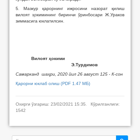
5. Мазкур қарорнинг ижросини назорат қилиш
вилоят ҳокимининг биринчи ўринбосари Ж.Ураков
зиммасига юклатилсин.
Вилоят ҳокими
Э.Турдимов
Самарканд шаҳри,
2020 йил 26 август 125
- К-сон
Қарорни юклаб олиш (PDF 1.47 МБ)
Охирги ўзгариш: 23/02/2021 15:35. Кўрилганлиги:
1542