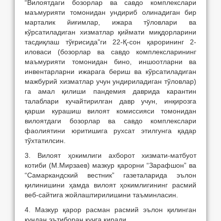
“Вилоятдаги бозорлар ва савдо комплекслари
маъмурияти томонидан ундириб олинадиган бир
марталик йиғимлар, ижара тўловлари ва
кўрсатиладиган хизматлар қиймати миқдорларини
тасдиқлаш тўғрисида”ги 22-Қ-сон қарорининг 2-
иловаси (бозорлар ва савдо комплексларининг
маъмурияти томонидан бино, иншоотларни ва
инвентарларни ижарага бериш ва кўрсатиладиган
мажбурий хизматлар учун ундириладиган тўловлар)
га амал қилиши пандемия даврида карантин
талаблари кучайтирилган давр учун, инқирозга
қарши курашиш вилоят комиссияси томонидан
вилоятдаги бозорлар ва савдо комплекслари
фаолиятини юритишига рухсат этилгунга қадар
тўхтатилсин.
3. Вилоят ҳокимлиги ахборот хизмати-матбуот
котиби (М.Мирзаев) мазкур қарорни “Зарафшон” ва
“Самаркандский вестник” газеталарида эълон
қилинишини ҳамда вилоят ҳокимлигининг расмий
веб-сайтига жойлаштирилишини таъминласин.
4. Мазкур қарор расман расмий эълон қилинган
кундан эътиборан кучга киради.