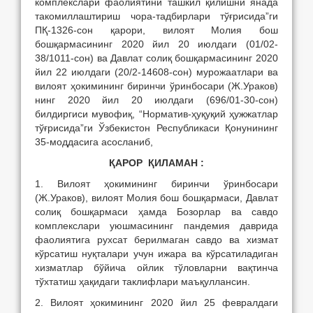
комплекслари фаолиятини ташкил қилишни янада
такомиллаштириш чора-тадбирлари тўғрисида”ги
ПҚ-1326-сон қарори, вилоят Молия бош
бошқармасининг 2020 йил 20 июлдаги (01/02-
38/1011-сон) ва Давлат солиқ бошқармасининг 2020
йил 22 июлдаги (20/2-14608-сон) мурожаатлари ва
вилоят ҳокимининг биринчи ўринбосари (Ж.Ураков)
нинг 2020 йил 20 июлдаги (696/01-30-сон)
билдиргиси мувофиқ, “Норматив-ҳуқуқий ҳужжатлар
тўғрисида”ги Ўзбекистон Республикаси Қонунининг
35-моддасига асосланиб,
ҚАРОР ҚИЛАМАН :
1. Вилоят ҳокимининг биринчи ўринбосари
(Ж.Ураков), вилоят Молия бош бошқармаси, Давлат
солиқ бошқармаси ҳамда Бозорлар ва савдо
комплекслари уюшмасининг пандемия даврида
фаолиятига рухсат берилмаган савдо ва хизмат
кўрсатиш нуқталари учун ижара ва кўрсатиладиган
хизматлар бўйича ойлик тўловларни вақтинча
тўхтатиш ҳақидаги таклифлари маъқуллансин.
2. Вилоят ҳокимининг 2020 йил 25 февралдаги