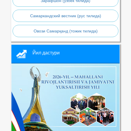
Зарафшон (ўзбек тилида)
Самаркандский вестник (рус тилида)
Овози Самарқанд (тожик тилида)
Йил дастури