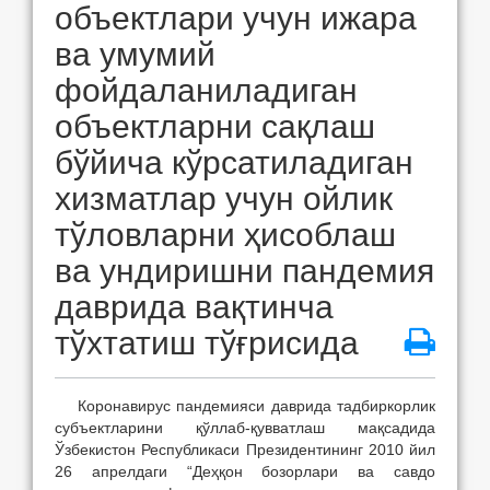
объектлари учун ижара
ва умумий
фойдаланиладиган
объектларни сақлаш
бўйича кўрсатиладиган
хизматлар учун ойлик
тўловларни ҳисоблаш
ва ундиришни пандемия
даврида вақтинча
тўхтатиш тўғрисида
Коронавирус пандемияси даврида тадбиркорлик
субъектларини қўллаб-қувватлаш мақсадида
Ўзбекистон Республикаси Президентининг 2010 йил
26 апрелдаги “Деҳқон бозорлари ва савдо