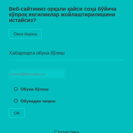
Веб-сайтимиз орқали қайси соҳа бўйича
кўпроқ янгиликлар жойлаштирилишини
истайсиз?
Овоз бериш
Хабарларга обуна бўлиш
Обуна бўлиш
Обунадан чиқиш
OK
Статистика