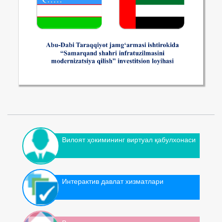
Вилоят ҳокимининг виртуал қабулхонаси
Интерактив давлат хизматлари