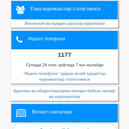
Ёзма мурожаатлар статистикаси
Жисмоний ва юридик шахслар мурожаати
Ишонч телефони
1177
Суткада 24 соат, ҳафтада 7 кун ишлайди
“Ишонч телефони” орқали келиб тушаётган
мурожаатлар статистикаси
Қурилиш ва ободонлаштириш ишлари буйича таклиф
ва мурожаатлар
Вилоят газеталари