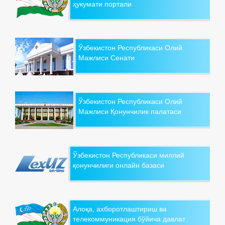
ҳукумати портали
Ўзбекистон Республикаси Олий
Мажлиси Сенати
Ўзбекистон Республикаси Олий
Мажлиси Қонунчилик палатаси
Ўзбекистон Республикаси миллий
қонунчилиги онлайн базаси
Алоқа, ахборотлаштириш ва
телекоммуникация бўйича давлат