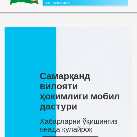
инспексияси
Самарқанд
вилояти
ҳокимлиги мобил
дастури
Хабарларни ўқишингиз
янада қулайроқ