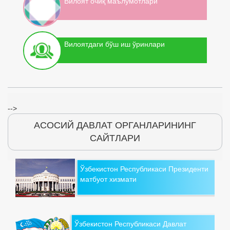
Вилоят очиқ маълумотлари
Вилоятдаги бўш иш ўринлари
-->
АСОСИЙ ДАВЛАТ ОРГАНЛАРИНИНГ
САЙТЛАРИ
Ўзбекистон Республикаси Президенти
матбуот хизмати
Ўзбекистон Республикаси Давлат