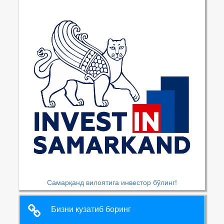
Самарқанд вилоятига инвестор бўлинг!
Бизни кузатиб боринг