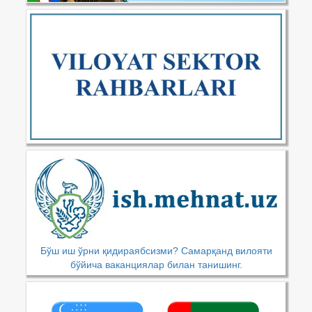
Бўш иш ўрни қидираябсизми? Самарқанд вилояти
бўйича ваканциялар билан танишинг.