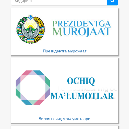
Президентга мурожаат
Вилоят очиқ маьлумотлари