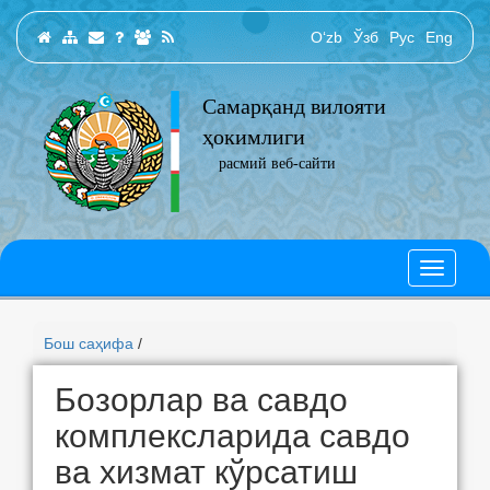
O‘zb
Ўзб
Рус
Eng
Самарқанд вилояти
ҳокимлиги
расмий веб-сайти
Бош саҳифа
/
Бозорлар ва савдо
комплексларида савдо
ва хизмат кўрсатиш