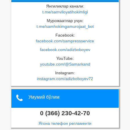
Янгиликлар канали:
t.me/samviloyatihokimligi
Мурожаатлар учун:
t.me/samhokimgamurojaat_bot
Facebook:
facebook.com/sampressservice
facebook.com/adizboboyev
YouTube:
youtube.com/@Samarkand
Instagram:
instagram.com/adizboboyev72
Умумий бўлим
0 (366) 230-42-70
Ягона телефон регламенти