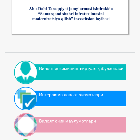
Вилоят ҳокимининг виртуал қабулхонаси
Интерактив давлат хизматлари
Вилоят очиқ маълумотлари