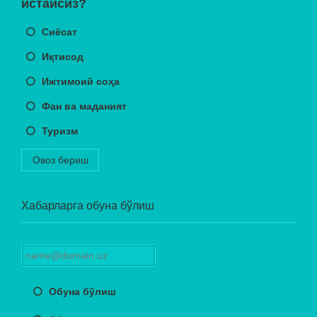
истайсиз?
Сиёсат
Иқтисод
Ижтимоий соҳа
Фан ва маданият
Туризм
Овоз бериш
Хабарларга обуна бўлиш
Обуна бўлиш