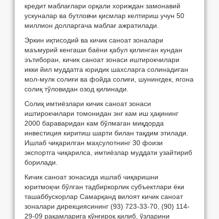
кредит маблағлари орқали хориждан замонавий
ускуналар ва бутловчи қисмлар келтириш учун 50
миллион долларгача маблағ ажратилади.
Эркин иқтисодий ва кичик саноат зоналари
маъмурий кенгаши баёни қабул қилинган кундан
эътиборан, кичик саноат зонаси иштирокчилари
икки йил муддатга юридик шахсларга солинадиган
мол-мулк солиғи ва фойда солиғи, шунингдек, ягона
солиқ тўловидан озод қилинади.
Солиқ имтиёзлари кичик саноат зонаси
иштирокчилари томонидан энг кам иш ҳақининг
2000 бараваридан кам бўлмаган миқдорда
инвестиция киритиш шарти билан тақдим этилади.
Ишлаб чиқарилган маҳсулотнинг 30 фоизи
экспортга чиқарилса, имтиёзлар муддати узайтириб
борилади.
Кичик саноат зонасида ишлаб чиқаришни
юритмоқчи бўлган тадбиркорлик субъектлари ёки
ташаббускорлар Самарқанд вилоят кичик саноат
зоналари дирекциясининг (93) 723-33-70, (90) 114-
29-09 рақамларига қўнғироқ қилиб, ўзларини