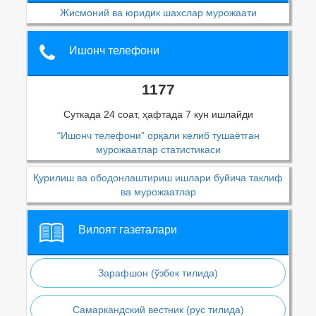
Жисмоний ва юридик шахслар мурожаати
Ишонч телефони
1177
Суткада 24 соат, ҳафтада 7 кун ишлайди
“Ишонч телефони” орқали келиб тушаётган
мурожаатлар статистикаси
Қурилиш ва ободонлаштириш ишлари буйича таклиф
ва мурожаатлар
Вилоят газеталари
Зарафшон (ўзбек тилида)
Самаркандский вестник (рус тилида)