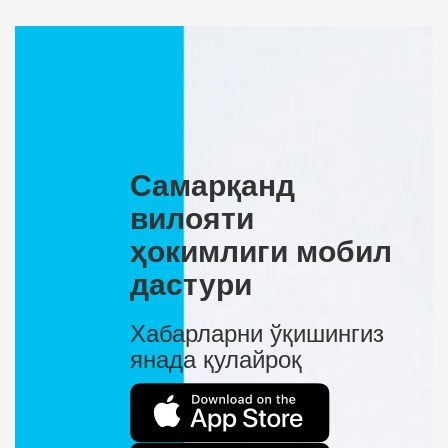
Самарқанд
вилояти
ҳокимлиги мобил
дастури
Хабарларни ўқишингиз
янада қулайроқ