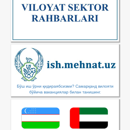
Бўш иш ўрни қидираябсизми? Самарқанд вилояти
бўйича ваканциялар билан танишинг.