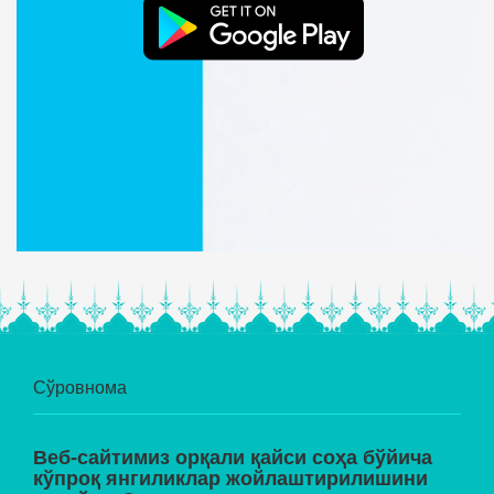
Сўровнома
Веб-сайтимиз орқали қайси соҳа бўйича
кўпроқ янгиликлар жойлаштирилишини