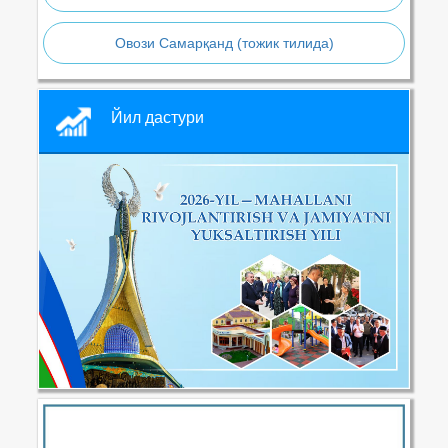
Овози Самарқанд (тожик тилида)
Йил дастури