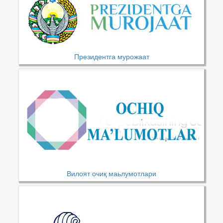
Президентга мурожаат
Вилоят очиқ маьлумотлари