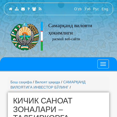
O‘zb
Ўзб
Рус
Eng
Самарқанд вилояти
ҳокимлиги
расмий веб-сайти
Бош саҳифа
/
Вилоят ҳақида
/
САМАРҚАНД
ВИЛОЯТИГА ИНВЕСТОР БЎЛИНГ
/
КИЧИК САНОАТ
ЗОНАЛАРИ –