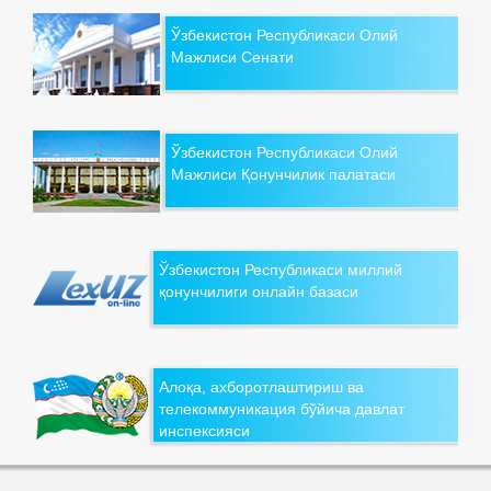
Ўзбекистон Республикаси Олий
Мажлиси Сенати
Ўзбекистон Республикаси Олий
Мажлиси Қонунчилик палатаси
Ўзбекистон Республикаси миллий
қонунчилиги онлайн базаси
Алоқа, ахборотлаштириш ва
телекоммуникация бўйича давлат
инспексияси