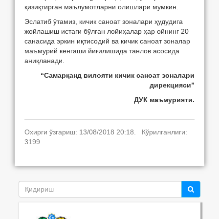
қизиқтирган маълумотларни олишлари мумкин.
Эслатиб ўтамиз, кичик саноат зоналари ҳудудига
жойлашиш истаги бўлган лойиҳалар ҳар ойнинг 20
санасида эркин иқтисодий ва кичик саноат зоналар
маъмурий кенгаши йиғилишида танлов асосида
аниқланади.
“Самарқанд вилояти кичик саноат зоналари
дирекцияси”
ДУК маъмурияти.
Охирги ўзгариш: 13/08/2018 20:18. Кўрилганлиги:
3199