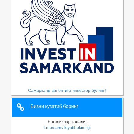
Самарқанд вилоятига инвестор бўлинг!
Бизни кузатиб боринг
Янгиликлар канали:
t.me/samviloyatihokimligi