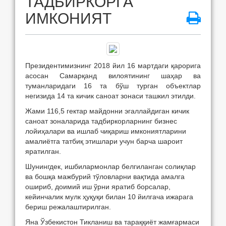
ТАДБИРКОРГА
ИМКОНИЯТ
Президентимизнинг 2018 йил 16 мартдаги қарорига
асосан Самарқанд вилоятининг шаҳар ва
туманларидаги 16 та бўш турган объектлар
негизида 14 та кичик саноат зонаси ташкил этилди.
Жами 116,5 гектар майдонни эгаллайдиган кичик
саноат зоналарида тадбиркорларнинг бизнес
лойиҳалари ва ишлаб чиқариш имкониятларини
амалиётга татбиқ этишлари учун барча шароит
яратилган.
Шунингдек, ишбилармонлар белгиланган солиқлар
ва бошқа мажбурий тўловларни вақтида амалга
ошириб, доимий иш ўрни яратиб борсалар,
кейинчалик мулк ҳуқуқи билан 10 йилгача ижарага
бериш режалаштирилган.
Яна Ўзбекистон Тикланиш ва тараққиёт жамғармаси