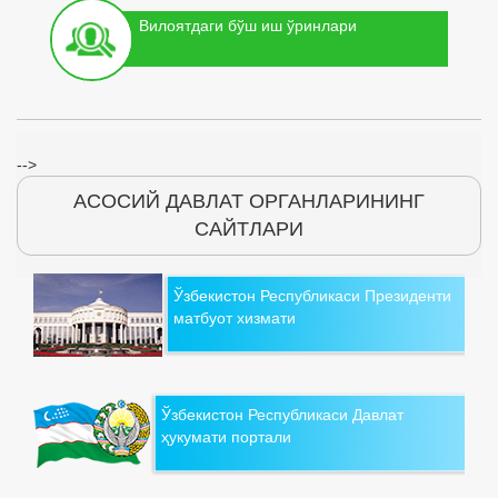
Вилоятдаги бўш иш ўринлари
-->
АСОСИЙ ДАВЛАТ ОРГАНЛАРИНИНГ
САЙТЛАРИ
Ўзбекистон Республикаси Президенти
матбуот хизмати
Ўзбекистон Республикаси Давлат
ҳукумати портали