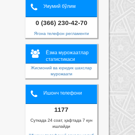
Умумий бўлим
0 (366) 230-42-70
Ягона телефон регламенти
Ёзма мурожаатлар
статистикаси
Жисмоний ва юридик шахслар
мурожаати
Ишонч телефони
1177
Суткада 24 соат, ҳафтада 7 кун
ишлайди