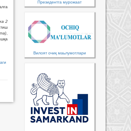
Президентга мурожаат
алга
жа 2
атиш
та)
,
ошқа
Вилоят очиқ маьлумотлари
аги