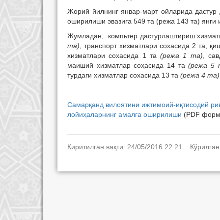
Жорий йилнинг январ-март ойларида дастур 
оширилиши эвазига 549 та (режа 143 та) янги
Жумладан, компьтер дастурлаштириш хизмат
та)
, транспорт хизматлари сохасида 2 та, қ
хизматлари сохасида 1 та
(режа 1 та)
, са
маиший хизматлар соҳасида 14 та
(режа 5 
турдаги хизматлар сохасида 13 та
(режа 4 та)
Самарқанд вилоятини ижтимоий-иқтисодий рив
лойиҳаларнинг амалга оширилиши
(PDF форма
Киритилган вақти: 24/05/2016 22:21. Кўрилган