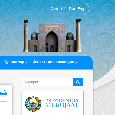
O‘zb
Ўзб
Рус
Eng
Ҳужжатлар
Инвестицион салоҳият