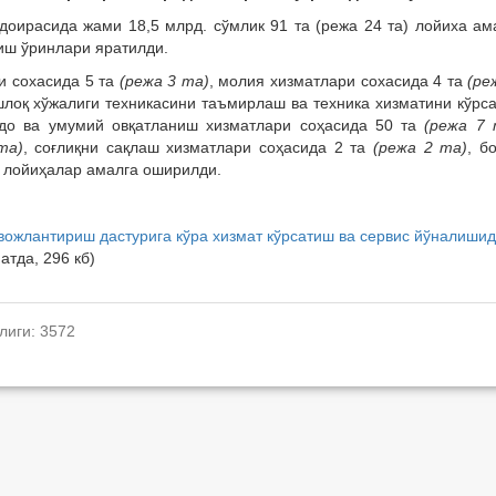
доирасида жами 18,5 млрд. сўмлик 91 та (режа 24 та) лойиха ам
 иш ўринлари яратилди.
и сохасида 5 та
(режа 3 та)
, молия хизматлари сохасида 4 та
(ре
ишлоқ хўжалиги техникасини таъмирлаш ва техника хизматини кўрс
вдо ва умумий овқатланиш хизматлари соҳасида 50 та
(режа 7 
та)
, соғлиқни сақлаш хизматлари соҳасида 2 та
(режа 2 та)
, б
лойиҳалар амалга оширилди.
ожлантириш дастурига кўра хизмат кўрсатиш ва сервис йўналишид
тда, 296 кб)
лиги: 3572