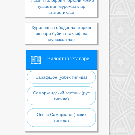
“Ишонч телефони” орқали келиб
тушаётган мурожаатлар
статистикаси
Қурилиш ва ободонлаштириш
ишлари буйича таклиф ва
мурожаатлар
Вилоят газеталари
Зарафшон (ўзбек тилида)
Самаркандский вестник (рус
тилида)
Овози Самарқанд (тожик
тилида)