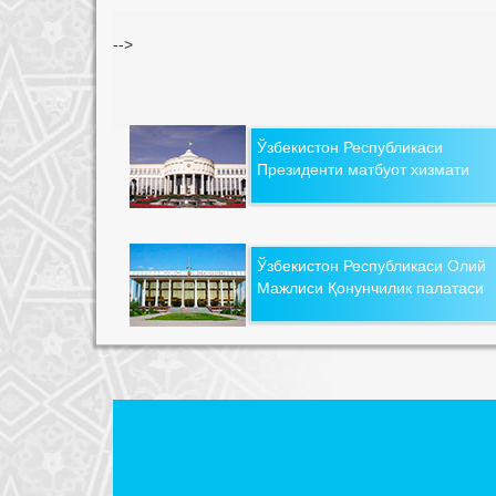
-->
Ўзбекистон Республикаси
Президенти матбуот хизмати
Ўзбекистон Республикаси Олий
Мажлиси Қонунчилик палатаси