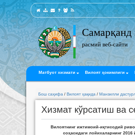
Самарқанд 
расмий веб-сайти
Матбуот хизмати
Вилоят ҳокимлиги
Бош саҳифа
/
Вилоят ҳақида
/
Манзилли дастур
Хизмат кўрсатиш ва с
Вилоятнинг ижтимоий-иқтисодий риво
соҳасидаги лойихаларнинг 2016 