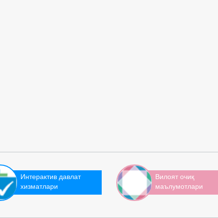
Интерактив давлат
Вилоят очиқ
хизматлари
маълумотлари