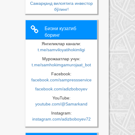
Самарқанд вилоятига инвестор
бўлинг!
Бизни кузатиб
боринг
Янгиликлар канали:
t.me/samviloyatihokimligi
Мурожаатлар учун:
t.me/samhokimgamurojaat_bot
Facebook:
facebook.com/sampressservice
facebook.com/adizboboyev
YouTube:
youtube.com/@Samarkand
Instagram:
instagram.com/adizboboyev72