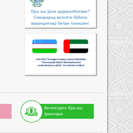
Бўш иш ўрни қидираябсизми?
Самарқанд вилояти бўйича
ваканциялар билан танишинг.
Вилоятдаги бўш иш
ўринлари