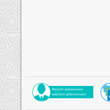
Вилоят ҳокимининг
виртуал қабулхонаси