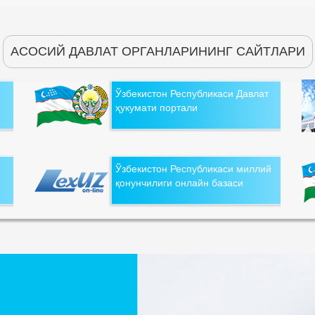
АСОСИЙ ДАВЛАТ ОРГАНЛАРИНИНГ САЙТЛАРИ
Ўзбекистон Республикаси Давлат
ҳукумати портали
Ўзбекистон Республикаси миллий
қонунчилиги онлайн базаси