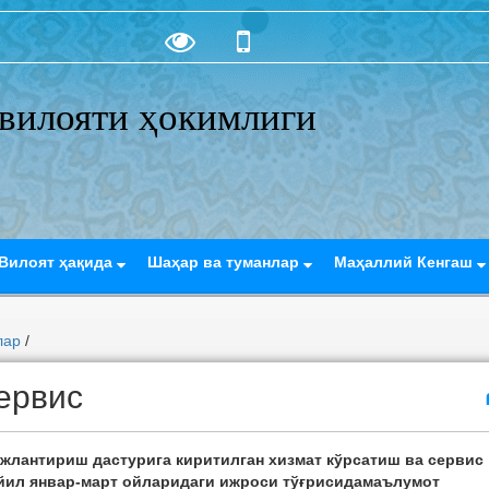
вилояти ҳокимлиги
Вилоят ҳақида
Шаҳар ва туманлар
Маҳаллий Кенгаш
лар
/
ервис
жлантириш дастурига киритилган хизмат кўрсатиш ва сервис
йил январ-март ойларидаги ижроси тўғрисида
маълумот