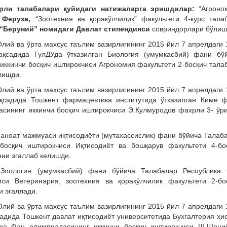
орли талабалари қуйидаги натижаларга эришдилар:
“Агроно
 Феруза,
“Зоотехния ва қоракўлчилик” факультети 4-курс тала
“Беруний” номидаги Давлат стипендияси
совриндорлари бўлиш
Олий ва ўрта махсус таълим вазирлигининг 2015 йил 7 апрелдаги 
қсадида ГулДУда ўтказилган Биология (умумкасбий) фани бў
иккинчи босқич иштирокчиси Агрономия факультети 2-босқич тала
лишди.
Олий ва ўрта махсус таълим вазирлигининг 2015 йил 7 апрелдаги 
қсадида Тошкент фармацевтика институтида ўтказилган Кимё 
сининг иккинчи босқич иштирокчиси Э.Қулмуродов фахрли 3- ўр
саноат мажмуаси иқтисодиёти (мутахассислик) фани бўйича Талаб
босқич иштирокчиси Иқтисодиёт ва бошқарув факультети 4-бо
ни эгаллаб келишди.
Зоология (умумкасбий) фани бўйича Талабалар Республика
си Ветеринария, зоотехния ва қоракўлчилик факультети 2-бо
 эгаллади.
Олий ва ўрта махсус таълим вазирлигининг 2015 йил 7 апрелдаги 
адида Тошкент давлат иқтисодиёт университетида Бухгалтерия ҳи
ка Фан олимпиадасининг иккинчи босқич иштирокчиси Ш.Шони