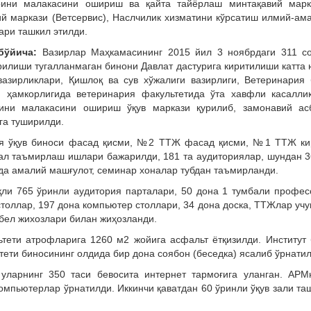
рини малакасини ошириш ва қайта тайёрлаш минтақавий марк
й маркази (Ветсервис), Наслчилик хизматини кўрсатиш илмий-ам
ари ташкил этилди.
 бўйича:
Вазирлар Маҳкамасининг 2015 йил 3 ноябрдаги 311 с
рилиши тугалланмаган бинони Давлат дастурига киритилиши катта 
азирликлари, Қишлоқ ва сув хўжалиги вазирлиги, Ветеринария
 ҳамкорлигида ветеринария факультетида ўта хавфли касалли
рини малакасини ошириш ўқув маркази қурилиб, замонавий ас
га туширилди.
ия ўқув биноси фасад қисми, №2 ТТЖ фасад қисми, №1 ТТЖ к
тал таъмирлаш ишлари бажарилди, 181 та аудиториялар, шундан 3
да амалий машғулот, семинар хоналар тубдан таъмирланди.
қли 765 ўринли аудитория парталари, 50 дона 1 тумбали профес
 столлар, 197 дона компьютер столлари, 34 дона доска, ТТЖлар учу
 мебел жихозлари билан жиҳозланди.
тети атрофларига 1260 м2 жойига асфальт ётқизилди. Институт
тети биносининг олдида бир дона соябон (беседка) ясалиб ўрнатил
уларнинг 350 таси бевосита интернет тармоғига уланган. АРМ
компьютерлар ўрнатилди. Иккинчи қаватдан 60 ўринли ўқув зали та