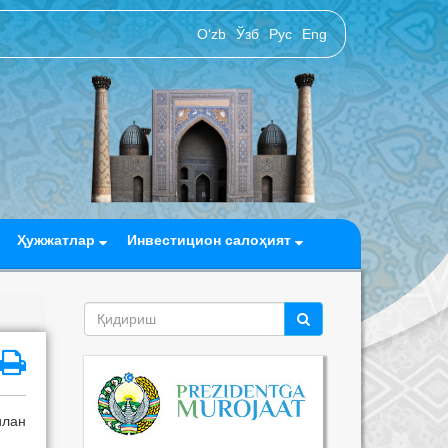
O‘zb
Ўзб
Рус
Eng
Ҳужжатлар
Инвестицион салоҳият
илан