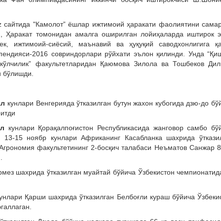
z сайтида "Камолот” ёшлар ижтимоий ҳаракати фаолиятини сама
и, Ҳаракат томонидан амалга оширилган лойиҳаларда иштирок э
ек, ижтимоий-сиёсий, маънавий ва ҳуқуқий саводхонлигига қ
ипендияси-2016 совриндорлари рўйхати эълон қилинди. Унда “Қи
акўлчилик” факультетларидан Қаюмова Зилола
ва Тошбеков Ди
 бўлишди.
ал
кунлари Венгерияда ўтказилган бутун жахон кубогида дзю-до бў
ритди
ел
кунлари Қорақалпоғистон Республикасида жанговор самбо бў
л 13-15 ноябр кунлари Африканинг Касабланка шахрида ўткази
Агрономия факультетининг 2-босқич талабаси Неъматов Санжар 82
.
мез шахрида ўтказилган муайтай бўйича Ўзбекистон чемпионатид
унлари Қарши шахрида ўтказилган Белбоғли кураш бўйича Ўзбеки
эгаллаган.