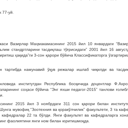
 77-уй.
икаси Вазирлар Маҳмакамасининг 2015 йил 10 январдаги “Вази
лим стандртларини тасдиқлаш тўғрисидаги” 2001 йил 16 август
иритиш ҳақида”ги 3-сон қарори бўйича Классификаторга ўзгартири
н тартибда намунавий ўқув режалар ишлаб чиқилди ва тасди
анловида институтдан Республика босқичида доцентлар Ф.Ахро
зларининг соҳаси бўйича “Энг яхши педагог-2015” танлови ғолиб
и.
сининг 2015 йил 3 ноябрдаги 311 сон қарори билан институт
Шунга мувофиқ “Зоотехния ва қоракўлчилик” факультети, 3 та каф
а кафедралар 22 та бўлди. Янги факультет ва кафедраларга хон
нинг фаолиятини янги ном билан юритишмоқда.