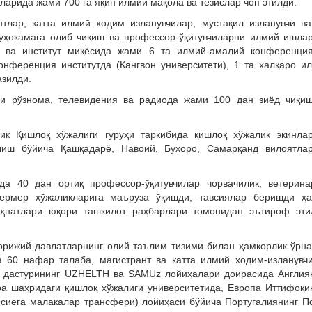
арида жами 700 га яқин илмий мақола ва тезислар чоп этилди.
нтлар, катта илмий ходим изланувчилар, мустақил изланувчи в
уҳокамага олиб чиқиш ва профессор-ўқитувчиларни илмий ишла
а ва институт миқёсида жами 6 та илмий-амалий конференци
конференция институтда (Кангвон университети), 1 та халқаро и
зилди.
ри рўзнома, телевидения ва радиода жами 100 дан зиёд чиқи
лик Қишлоқ хўжалиги гуруҳи таркибида қишлоқ хўжалик экинла
лиш бўйича Қашқадарё, Навоий, Бухоро, Самарқанд вилоятла
да 40 дан ортиқ профессор-ўқитувчилар чорвачилик, ветерина
ермер хўжаликларига маъруза ўқишди, тавсиялар беришди ҳ
ҳнатлари юқори ташкилот раҳбарлари томонидан эътироф эти
хорижий давлатларнинг олий таълим тизими билан ҳамкорлик ўрна
 60 нафар талаба, магистрант ва катта илмий ходим-изланувч
 дастурининг UZHELTH ва SAMUz лойиҳалари доирасида Англия
а шаҳридаги қишлоқ хўжалиги университетида, Европа Иттифоқи
сиёга малакалар трансфери) лойиҳаси бўйича Португалиянинг П