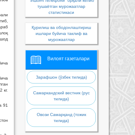
“Ишонч телефони” орқали келиб
тушаётган мурожаатлар
статистикаси
рали
тиб,
араб
Қурилиш ва ободонлаштириш
шлоқ
ишлари буйича таклиф ва
лшод
мурожаатлар
Вилоят газеталари
йича
Зарафшон (ўзбек тилида)
йича
лган
 кг.
Самаркандский вестник (рус
тилида)
а 91
Овози Самарқанд (тожик
стон
тилида)