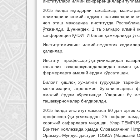
институтлари илмий конференциялари тўпламл
2015 йилда иқтидорли талабалар, магистра
олимларини илмий-тадқиқот натижаларини м
чоп этиш мақсадида институтда Республик
ўтказилди. Шунингдек, 1 та халқаро илмий 
конференция ҚЧЭИТИ билан ҳамкорликда ўтка
Институтимизнинг илмий-педагогик ходимла
қилдилар.
Институт профессор-ўқитувчиларидан вазир
касаллик вазараркунандаларидан ҳимоя қи
фермерларга амалий ёрдам кўрсатишди.
Вилоят қишлоқ хўжалиги гуруҳлари таркиби
механизация, агрономия йуналишларида ф
амалий ёрдам кўрсатишди. Уларнинг бу ме
ташаккурномалар билдирилди.
2015 йилда институт жамоаси 60 дан ортиқ 
профессор-ўқитувчилардан 25 нафари ҳамда
хорижий сафарларга чиқишди. Улар TEMPUS
Вриттел коллежида ҳамда Словакиянинг Нитр
Эрасмус-Мундус дастури ТОSСА (Марказий О