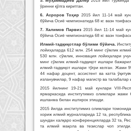
5. Муҳаммадиев Далер
2015 йил Туркияда 
ўринни қўлга киритган.
6. Асроров Тоҳир
2015 йил 11-14 май кун
бўйича Осиё чемпионатида 68 кг. вазн тоифа
7. Халимов Парвиз
2015 йил 11-14 май ку
бўйича Осиё чемпионатида 68 кг. вазн тоифа
Илмий-тадқиқотлар бўлими бўйича.
Инстит
лойиҳаларда 612 млн. 254 минг сўмлик илми
530 млн. сўмлик, инновация лойиҳалари учу
минг сўмлик илмий-тадқиқот ишлари бажарил
илмий-тадқиқот ишлари тўғри келган. Жами 
44 нафар доцент, ассистент ва катта ўқиту
изланувчилар, 9 нафар магистр ва талабалар 
2015 йилнинг 19-21 май кунлари VIII-Респ
ярмаркасида институтимиз олимлари жами
ишланма билан иштирок этишди.
2015 йилда институтимиз олимлари томонидан 
хориж илмий журналларида 12 та, республик
шундан халқаро конференцияларда 32 та, Ре
та илмий мақола ва тезислар чоп этилди