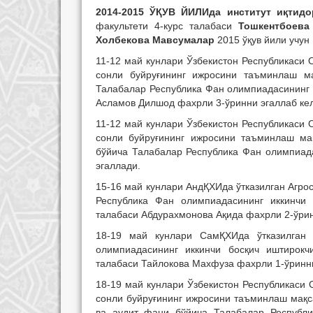
2014-2015 ЎҚУВ ЙИЛИда институт иқтид
факультети 4-курс талабаси
Тошкентбоева
Холбекова Мавсумалар
2015 ўқув йили учун
11-12 май кунлари Ўзбекистон Республикаси 
сонли буйруғининг ижросини таъминлаш ма
Талабалар Республика Фан олимпиадасининг 
Асламов Дилшод фахрли 3-ўринни эгаллаб ке
11-12 май кунлари Ўзбекистон Республикаси 
сонли буйруғининг ижросини таъминлаш ма
бўйича Талабалар Республика Фан олимпиада
эгаллади.
15-16 май кунлари АндҚХИда ўтказилган Агро
Республика Фан олимпиадасининг иккинчи 
талабаси Абдурахмонова Ақида фахрли 2-ўрин
18-19 май кунлари СамҚХИда ўтказилган 
олимпиадасининг иккинчи босқич иштирокчи
талабаси Тайлокова Махфуза фахрли 1-ўринни
18-19 май кунлари Ўзбекистон Республикаси 
сонли буйруғининг ижросини таъминлаш мақс
ва аудит фани бўйича Талабалар Республи