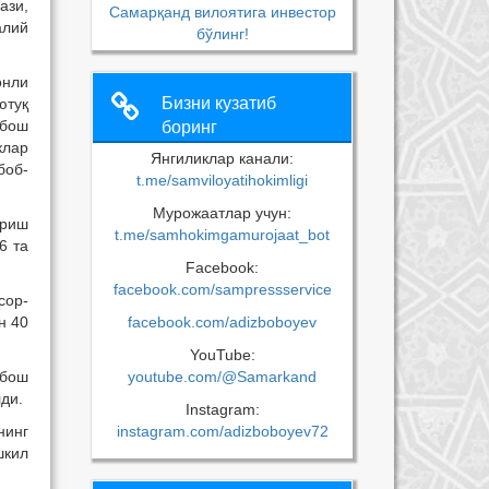
ази,
Самарқанд вилоятига инвестор
алий
бўлинг!
онли
Бизни кузатиб
ютуқ
 бош
боринг
клар
Янгиликлар канали:
боб-
t.me/samviloyatihokimligi
Мурожаатлар учун:
ириш
t.me/samhokimgamurojaat_bot
6 та
Facebook:
facebook.com/sampressservice
сор-
н 40
facebook.com/adizboboyev
YouTube:
 бош
youtube.com/@Samarkand
ди.
Instagram:
нинг
instagram.com/adizboboyev72
шкил