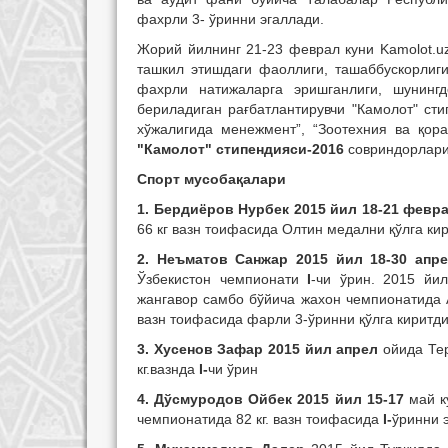
фахрли 3- ўринни эгаллади.
Жорий йилнинг 21-23 феврал куни Kamolot.u
ташкил этишдаги фаоллиги, ташаббускорлиг
фахрли натижаларга эришганлиги, шунингд
бериладиган рағбатлантирувчи "Камолот" ст
хўжалигида менежмент”, “Зоотехния ва қор
"Камолот" стипендияси-2016
совриндорлари
Спорт мусобақалари
1. Бердиёров Нурбек 2015 йил 18-21 февр
66 кг вазн тоифасида Олтин медални қўлга ки
2. Неъматов Санжар 2015 йил 18-30 апр
Ўзбекистон чемпионати
I
-чи ўрин. 2015 йи
жангавор самбо бўйича жахон чемпионатида 
вазн тоифасида фарли 3-ўринни қўлга киритди
3. Хусенов Зафар 2015 йил апрел
ойида Тер
кг.вазнда
I-
чи ўрин
4. Дўсмуродов Ойбек 2015 йил 15-17
май к
чемпионатида 82 кг. вазн тоифасида
I-
ўринни 