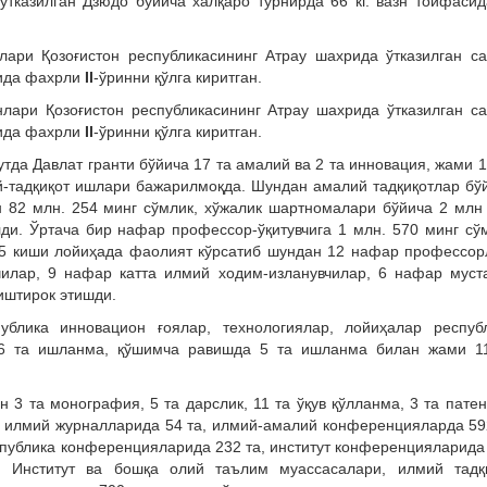
ўтказилган Дзюдо бўйича халқаро турнирда 66 кг. вазн тоифасид
лари Қозоғистон республикасининг Атрау шахрида ўтказилган с
сида фахрли
II
-ўринни қўлга киритган.
нлари Қозоғистон республикасининг Атрау шахрида ўтказилган с
сида фахрли
II
-ўринни қўлга киритган.
утда Давлат гранти бўйича 17 та амалий ва 2 та инновация, жами 1
й-тадқиқот ишлари бажарилмоқда. Шундан амалий тадқиқотлар бў
н 82 млн. 254 минг сўмлик, хўжалик шартномалари бўйича 2 млн
ди. Ўртача бир нафар профессор-ўқитувчига 1 млн. 570 минг сў
95 киши лойиҳада фаолият кўрсатиб шундан 12 нафар профессор
вчилар, 9 нафар катта илмий ходим-изланувчилар, 6 нафар муст
иштирок этишди.
ублика инновацион ғоялар, технологиялар, лойиҳалар респуб
 6 та ишланма, қўшимча равишда 5 та ишланма билан жами 1
3 та монография, 5 та дарслик, 11 та ўқув қўлланма, 3 та патен
а илмий журналларида 54 та, илмий-амалий конференцияларда 59
спублика конференцияларида 232 та, институт конференцияларида
. Институт ва бошқа олий таълим муассасалари, илмий тадқ