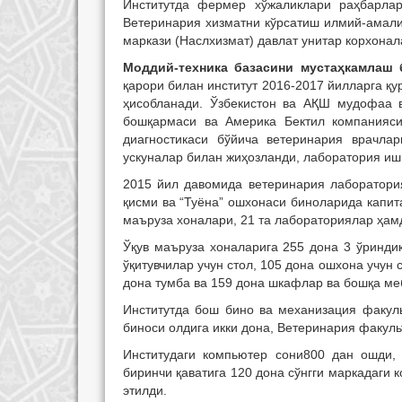
Институтда фермер хўжаликлари раҳбарла
Ветеринария хизматни кўрсатиш илмий-амали
маркази (Наслхизмат) давлат унитар корхонал
Моддий-техника базасини мустаҳкамлаш
қарори билан институт 2016-2017 йилларга қу
ҳисобланади. Ўзбекистон ва АҚШ мудофаа в
бошқармаси ва Америка Бектил компанияси
диагностикаси бўйича ветеринария врачла
ускуналар билан жиҳозланди, лаборатория иш
2015 йил давомида ветеринария лаборатор
қисми ва “Туёна” ошхонаси биноларида капи
маъруза хоналари, 21 та лабораториялар ҳам
Ўқув маъруза хоналарига 255 дона 3 ўринди
ўқитувчилар учун стол, 105 дона ошхона учун
дона тумба ва 159 дона шкафлар ва бошқа
Институтда бош бино ва механизация факуль
биноси олдига икки дона, Ветеринария факуль
Институдаги компьютер сони800 дан ошди, 
биринчи қаватига 120 дона сўнгги маркадаги 
этилди.