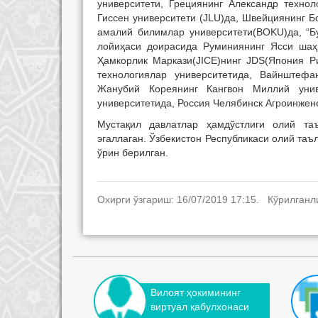
университети, Грециянинг Александр техно
Гиссен университети (JLU)да, Швейциянинг Б
амалий билимлар университети(BOKU)да, “Б
лойиҳаси доирасида Руминиянинг Ясси шаҳр
Ҳамкорлик Маркази(JICE)нинг JDS(Япония Р
технологиялар университетида, Вайнштефа
Жанубий Кореянинг Кангвон Миллий унив
университетида, Россия Челябинск Агроинже
Мустақил давлатлар ҳамдўстлиги олий та
эгаллаган. Ўзбекистон Республикаси олий таъ
ўрин берилган.
Охирги ўзгариш: 16/07/2019 17:15. Кўрилганл
Вилоят ҳокимининг
виртуал қабулхонаси