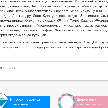
логия таълим университетида, Германиянинг Юстус-Лиебиг номи
орас университети, Австриянинг Вена шаҳридаги Табиий ресурсла
уюк Ипак йўли университетлари Европага юзланмоқда” (SILKRO
идаги Александру Иоан Куза университетида, Япониянинг Хал
ивожлантириш Хизмати) лойиҳаси бўйича Токио Қишлоқ хўжалиг
н университетининг «Аграрменежмент» Халқаро магистратурас
ерситетида, Болгария София Химия-технология ва металлу
нерия Академиясида бўлишди.
ълим муассасаларининг рейтинги аниқланганда СамҚХИ 2-ўр
лим муассасалари орасида ўтказилган рейтинг кўрсаткичлари бўйич
иги: 11737
Интерактив давлат
Вилоят очиқ
хизматлари
маълумотлари