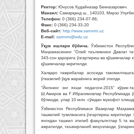
Ректор:
Юнусов Худайназар Бекназарович
.
Манзил:
Самарқанд ш., 140103, Мирзо Улуғбек
Телефон:
0 (366)
234-07-86
;
Факс:
0 (366)
234-33-20
Веб-сайт:
http://www.
samvmi.uz
E-mail:
samvmi@edu.uz
Ўқув ишлари бўйича.
Ўзбекистон Республ
Маҳкамасининг “Олий таълимнинг Давлат таъ
343-сон қарорига ўзгартириш ва қўшимчалар к
қўшимчалар киритилди.
Халқаро тажрибалар асосида такомиллашга
ўтказилиб ўқув жараёнига жорий этилди.
“Йилнинг энг яхши педагоги-2015” кўрик-т
Ш.Амиров ва Ғ.Ибрагимовлар Республикада ў
бўлишди, улар 10 млн. сўмдан мукофот олишд
Ўзбекистон Республикаси Вазирлар Маҳкама
ташкилий тузилмасига ўзгартириш киритилди. 
янгидан ташкил этилиб факультетлар 5 та в
ажратилди, таъмирланиб жиҳозланди, ўзлари