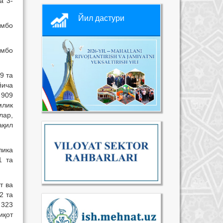
а 3-
Йил дастури
амбо
амбо
9 та
йича
 909
млик
лар,
ақил
лика
1 та
т ва
2 та
 323
иқот