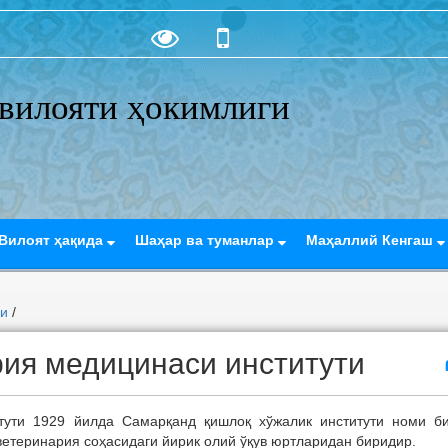
вилояти ҳокимлиги
Вилоят ҳақида
Шаҳар ва туманлар
Маҳаллий Кенгаш
ри
/
ия медицинаси институти
ути 1929 йилда Самарқанд қишлоқ хўжалик институти номи б
ветеринария соҳасидаги йирик олий ўқув юртларидан биридир.