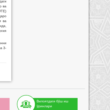
даги
р ва
UTE)
қаро
и ва
ида,
ргия
инни
а 3-
Вилоятдаги бўш иш
ўринлари