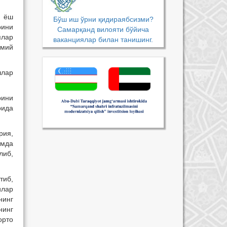
а ёш
Бўш иш ўрни қидираябсизми?
рини
Самарқанд вилояти бўйича
ялар
ваканциялар билан танишинг.
лмий
шлар
рини
рида
рия,
амда
либ,
тиб,
илар
нинг
нинг
орто