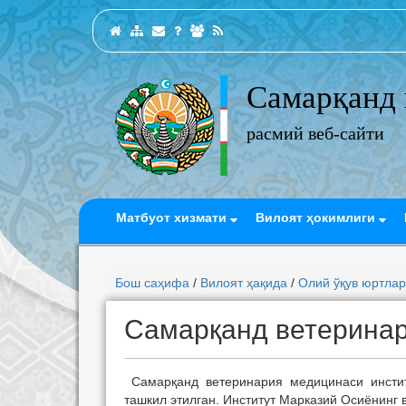
Самарқанд 
расмий веб-сайти
Матбуот хизмати
Вилоят ҳокимлиги
Бош саҳифа
/
Вилоят ҳақида
/
Олий ўқув юртла
Самарқанд ветеринар
Самарқанд ветеринария медицинаси инстит
ташкил этилган. Институт Марказий Осиёнинг 