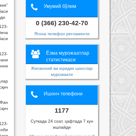
мия”
Умумий бўлим
баси
ди.
0 (366) 230-42-70
123-
йича
Ягона телефон регламенти
баси
Ёзма мурожаатлар
123-
статистикаси
фани
инни
Жисмоний ва юридик шахслар
мурожаати
алар
сқич
Ишонч телефони
 Фан
сқич
1177
Суткада 24 соат, ҳафтада 7 кун
123-
ишлайди
соби
ёзов