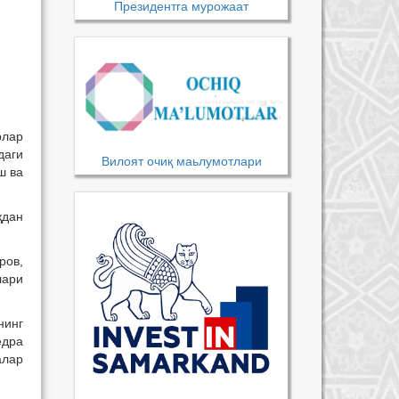
Президентга мурожаат
рлар
даги
Вилоят очиқ маьлумотлари
ш ва
қдан
ров,
лари
нинг
едра
алар