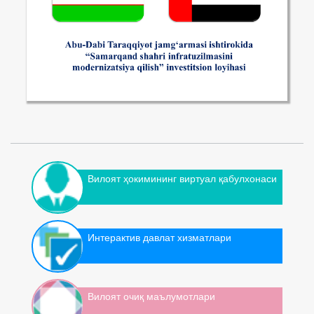
Вилоят ҳокимининг виртуал қабулхонаси
Интерактив давлат хизматлари
Вилоят очиқ маълумотлари