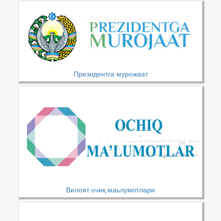
Президентга мурожаат
Вилоят очиқ маьлумотлари