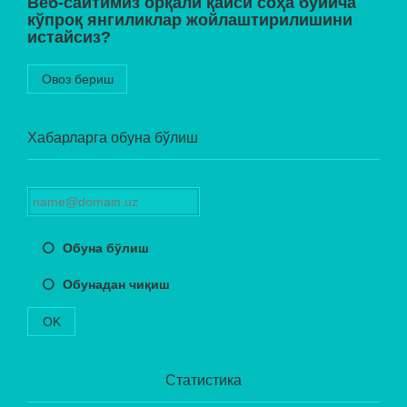
Веб-сайтимиз орқали қайси соҳа бўйича
кўпроқ янгиликлар жойлаштирилишини
истайсиз?
Овоз бериш
Хабарларга обуна бўлиш
Обуна бўлиш
Обунадан чиқиш
OK
Статистика