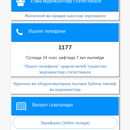
Ёзма мурожаатлар статистикаси
Жисмоний ва юридик шахслар мурожаати
Ишонч телефони
1177
Суткада 24 соат, ҳафтада 7 кун ишлайди
“Ишонч телефони” орқали келиб тушаётган
мурожаатлар статистикаси
Қурилиш ва ободонлаштириш ишлари буйича таклиф
ва мурожаатлар
Вилоят газеталари
Зарафшон (ўзбек тилида)