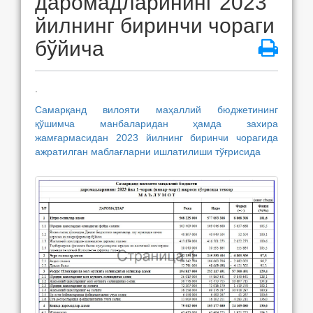
даромадларининг 2023
йилнинг биринчи чораги
бўйича
.
Самарқанд вилояти маҳаллий бюджетининг
қўшимча манбаларидан ҳамда захира
жамғармасидан 2023 йилнинг биринчи чорагида
ажратилган маблағларни ишлатилиши тўғрисида