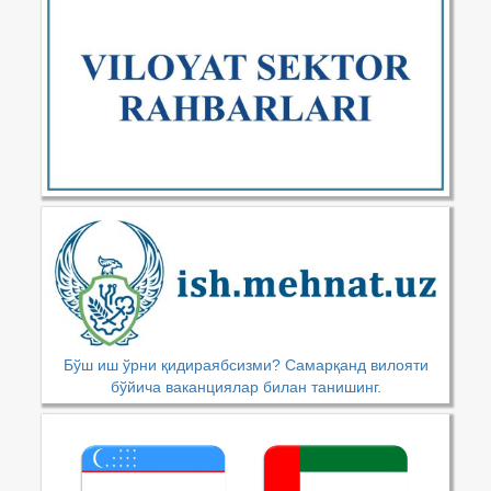
Бўш иш ўрни қидираябсизми? Самарқанд вилояти
бўйича ваканциялар билан танишинг.