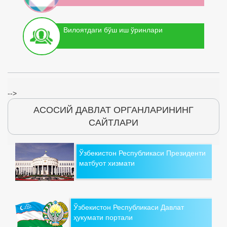
Вилоятдаги бўш иш ўринлари
-->
АСОСИЙ ДАВЛАТ ОРГАНЛАРИНИНГ
САЙТЛАРИ
Ўзбекистон Республикаси Президенти
матбуот хизмати
Ўзбекистон Республикаси Давлат
ҳукумати портали