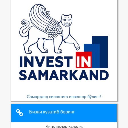
Самарқанд вилоятига инвестор бўлинг!
Бизни кузатиб боринг
Янгиликлар канали: