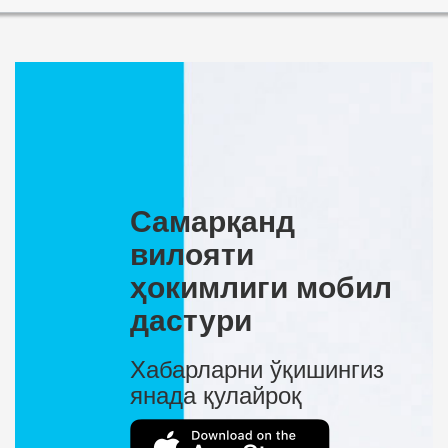
Самарқанд
вилояти
ҳокимлиги мобил
дастури
Хабарларни ўқишингиз
янада қулайроқ