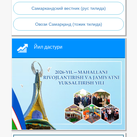
Самаркандский вестник (рус тилида)
Овози Самарқанд (тожик тилида)
Йил дастури