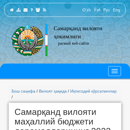
O‘zb
Ўзб
Рус
Eng
Самарқанд вилояти
ҳокимлиги
расмий веб-сайти
Бош саҳифа
/
Вилоят ҳақида
/
Иқтисодий кўрсаткичлар
/
Самарқанд вилояти
маҳаллий бюджети