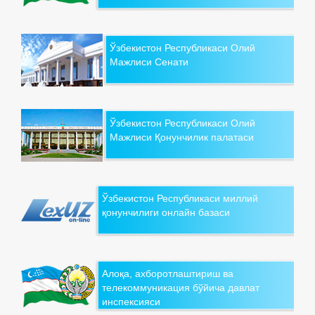
Ўзбекистон Республикаси Олий
Мажлиси Сенати
Ўзбекистон Республикаси Олий
Мажлиси Қонунчилик палатаси
Ўзбекистон Республикаси миллий
қонунчилиги онлайн базаси
Алоқа, ахборотлаштириш ва
телекоммуникация бўйича давлат
инспексияси