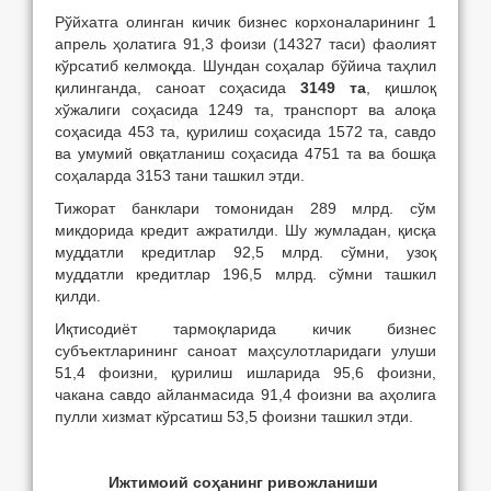
Рўйхатга олинган кичик бизнес корхоналарининг 1
апрель ҳолатига 91,3 фоизи (14327 таси) фаолият
кўрсатиб келмоқда. Шундан соҳалар бўйича таҳлил
қилинганда, саноат соҳасида
3149 та
, қишлоқ
хўжалиги соҳасида 1249 та, транспорт ва алоқа
соҳасида 453 та, қурилиш соҳасида 1572 та, савдо
ва умумий овқатланиш соҳасида 4751 та ва бошқа
соҳаларда 3153 тани ташкил этди.
Тижорат банклари томонидан 289 млрд. сўм
микдорида кредит ажратилди. Шу жумладан, қисқа
муддатли кредитлар 92,5 млрд. сўмни, узоқ
муддатли кредитлар 196,5 млрд. сўмни ташкил
қилди.
Иқтисодиёт тармоқларида кичик бизнес
субъектларининг саноат маҳсулотларидаги улуши
51,4 фоизни, қурилиш ишларида 95,6 фоизни,
чакана савдо айланмасида 91,4 фоизни ва аҳолига
пулли хизмат кўрсатиш 53,5 фоизни ташкил этди.
Ижтимоий соҳанинг ривожланиши