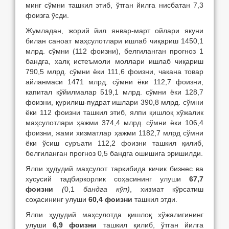
минг сўмни ташкил этиб, ўтган йилга нисбатан 7,3
фоизга ўсди.
Жумладан, жорий йил январ-март ойлари якуни
билан саноат маҳсулотлари ишлаб чиқариш 1450,1
млрд. сўмни (112 фоизни), белгиланган прогноз 1
бандга, халқ истеъмоли моллари ишлаб чиқариш
790,5 млрд. сўмни ёки 111,6 фоизни, чакана товар
айланмаси 1471 млрд. сўмни ёки 112,7 фоизни,
капитал қўйилмалар 519,1 млрд. сўмни ёки 128,7
фоизни, қурилиш-пудрат ишлари 390,8 млрд. сўмни
ёки 112 фоизни ташкил этиб, ялпи қишлоқ хўжалик
маҳсулотлари ҳажми 374,4 млрд. сўмни ёки 106,4
фоизни, жами хизматлар ҳажми 1182,7 млрд сўмни
ёки ўсиш суръати 112,2 фоизни ташкил қилиб,
белгиланган прогноз 0,5 бандга ошишига эришилди.
Ялпи ҳудудий маҳсулот таркибида кичик бизнес ва
хусусий тадбиркорлик соҳасининг улуши
67,7
фоизни
(
0,1
бандга кўп)
, хизмат кўрсатиш
соҳасининг улуши
60,4 фоизни
ташкил этди.
Ялпи ҳудудий маҳсулотда қишлоқ хўжалигининг
улуши
6,9 фоизни
ташкил қилиб, ўтган йилга