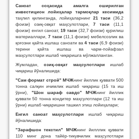
Саноат соҳасида амалга оширилган
инвестицион лойиҳалар тармоқлар кесимида
таҳлил қилинганда, лойиҳаларнинг
21 таси
(36,2
фоизи) озиқ-овқат маҳсулотлари,
7 таси
(11,1
фоизи) енгил саноат,
19 таси
(32,7 фоизи) қурилиш
материаллари,
7 таси
(11,1 фоизи) мебелсозлик ва
қоғозни қайта ишлаш саноати ва
4 таси
(6,9 фоизи)
терини қайта ишлаш ва чарм-пойафзал
маҳсулотлари ишлаб чиқаришга мўлжалланган.
Жумладан,
озиқ-овқат маҳсулотлари
ишлаб
чиқариш йўналишида:
"Сам формат строй" МЧЖ
нинг йиллик қуввати 500
тонна салқин ичимлик ишлаб чиқариш (15 та иш
ўрни),
"Шон шараф савдо" МЧЖ
нинг йиллик
қуввати 50 тонна кондитер маҳсулотлари (12 та иш
ўрни) ишлаб чиқаришни ташкил этиш лойиҳалари;
Енгил саноат маҳсулотлари
ишлаб чиқариш
йўналишида:
"Зарафшон текстил" МЧЖ
нинг йилллик қуввати
110 минг дона тайёр-тикувчилик маҳсулотлари