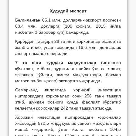
Ҳудудий экспорт
Белгиланган 65,1 млн. долларлик экспорт прогнози
68,4 млн. долларга (105 фоизга, 2015 йилга
нисбатан 3 баробар кўп) бажарилди.
Қарордан ташқари 28 та янги корхоналар экспортга
жалб этилиб, улар томонидан 16,6 млн. долларлик
экспорт амалга оширилди.
7 та янги турдаги
маҳсулотлар
(интенсив
кўчатлар, мебель, қуритилган кийик ўти ва ялпиз,
эркаклар кўйлаги, жинси маҳсулотлари, бахмал
матоси ва бошқалар) экспортга чиқарилди.
Самарқанд вилоятида хорижий инвестиция
иштирокидаги корхоналар сони 256 тани ташкил
этиб, шундан ҳозирги кунда фаолият кўрсатиб
келаётган корхоналар 242 тани ташкил этмоқда.
Хорижий инвестиция иштирокидаги корхоналар
ҳисобидан 570,5 млрд сўмлик саноат маҳсулотлари
ишлаб чиқарилиб, ўтган йилга нисбатан 104,5
фоизга ошди. Вилоят бўйича ишлаб чиқарилган