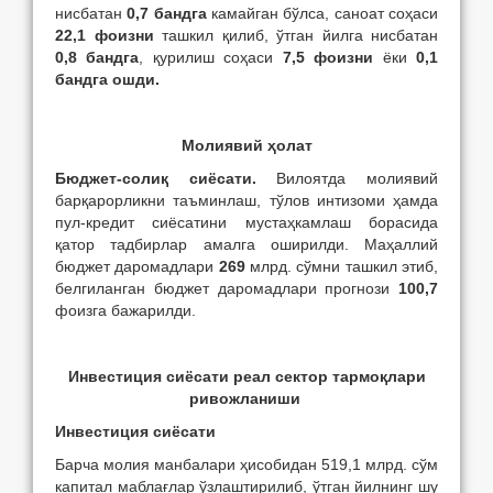
нисбатан
0,7 бандга
камайган бўлса, саноат соҳаси
22,1 фоизни
ташкил қилиб, ўтган йилга нисбатан
0,8 бандга
, қурилиш соҳаси
7,5 фоизни
ёки
0,1
бандга ошди.
Молиявий ҳолат
Бюджет-солиқ сиёсати.
Вилоятда молиявий
барқарорликни таъминлаш, тўлов интизоми ҳамда
пул-кредит сиёсатини мустаҳкамлаш борасида
қатор тадбирлар амалга оширилди. Маҳаллий
бюджет даромадлари
269
млрд. сўмни ташкил этиб,
белгиланган бюджет даромадлари прогнози
100,7
фоизга бажарилди.
Инвестиция сиёсати
реал сектор
тармоқлари
ривожланиши
Инвестиция сиёсати
Барча молия манбалари ҳисобидан 519,1 млрд. сўм
капитал маблағлар ўзлаштирилиб, ўтган йилнинг шу