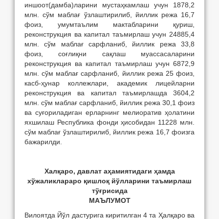
иншоот(дамба)ларини мустаҳкамлаш учун 1878,2
млн. сўм маблағ ўзлаштирилиб, йиллик режа 16,7
фоиз, умумтаълим мактабларини қуриш,
реконструкция ва капитал таъмирлаш учун 24885,4
млн. сўм маблағ сарфланиб, йиллик режа 33,8
фоиз, соғлиқни сақлаш муассасаларини
реконструкция ва капитал таъмирлаш учун 6872,9
млн. сўм маблағ сарфланиб, йиллик режа 25 фоиз,
касб-ҳунар коллежлари, академик лицейларни
реконструкция ва капитал таъмирлашда 3604,2
млн. сўм маблағ сарфланиб, йиллик режа 30,1 фоиз
ва суғориладиган ерларнинг мелиоратив ҳолатини
яхшилаш Республика фонди ҳисобидан 11228 млн.
сўм маблағ ўзлаштирилиб, йиллик режа 16,7 фоизга
бажарилди.
Халқаро, давлат аҳамиятидаги ҳамда
хўжаликлараро қишлоқ йўлларини таъмирлаш
тўғрисида
МАЪЛУМОТ
Вилоятда Йўл дастурига киритилган 4 та Ҳалқаро ва