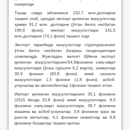
оширилди.
Ташқи савдо айланмаси 232,7 млн.долларни
ташкил этиб, шундан экспорт қилинган маҳсулотлар
ҳажми 91,2 млн. долларни (ўтган йилга нисбатан
199,8 фоиз), импорт маҳсулотлари 141,5
млн.долларни (74,1 фоиз) ташкил этди.
Экспорт таркибида маҳсулотлар структурасининг
ўтган йилга нисбатан ўзгариш тенденциялари
сезилмоқда. Жумладан, вилоят бўйича экспорт
қилинган маҳсулотларнинг54,9фоизини озиқ-овқат
маҳсулотлари (ўсиш суръати 6,2 марта), хизматлар
30,9 фоизни (60,8 фоиз), кимё саноати
маҳсулотлари 1,3 фоизни (1,8 фоиз), асбоб-
ускуналар ва автомобиллар 1фоизни ташкил этган.
Импорт қилинган маҳсулотларнинг 35,1 фоизини
(2015 йилда 33,8 фоиз) кимё маҳсулотлари, 8,9
фоизини озиқ-овқат маҳсулотлари, 38,7 фоизини
машина ва асбоб-ускуналар, 3,8 фоизини қора ва
рангли металлар, 4,1 фоизини хизматлар ва 8,8
фоизини бошқалар ташкил қилган.