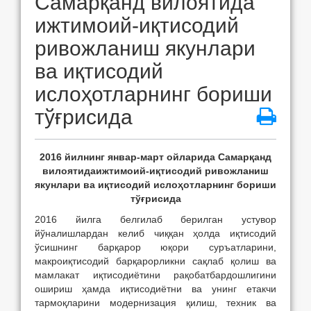
Самарқанд вилоятида
ижтимоий-иқтисодий
ривожланиш якунлари
ва иқтисодий
ислоҳотларнинг бориши
тўғрисида
201
6
йилнинг январ-
март
ойларида
С
амар
қ
анд
вилоятида
ижтимоий-иқтисодий ривожланиш
якунлари ва иқтисодий исло
ҳ
отларнинг бориши
тўғрисида
2016 йилга белгилаб берилган устувор
йўналишлардан келиб чиққан ҳолда иқтисодий
ўсишнинг барқарор юқори суръатларини,
макроиқтисодий барқарорликни сақлаб қолиш ва
мамлакат иқтисодиётини рақобатбардошлигини
ошириш ҳамда иқтисодиётни ва унинг етакчи
тармоқларини модернизация қилиш, техник ва