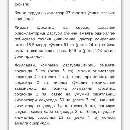
фоизга;
бошқа турдаги хизматлар 37 фоизга ўсиши эвазига
эришилди.
Хизмат кўрсатиш ва сервис соҳасини
ривожлантириш дастури бўйича амалга оширилган
лойиҳалар таҳлил қилинганда, дастур доирасида
жами 18,5 млрд. сўмлик 91 та (режа 24 та) лойиҳа
амалга оширилиши эвазига 549 та (режа 143 та) иш
ўрни яратилди.
Жумладан, компьтер дастурлаштириш хизмати
соҳасида 5 та (режа 3 та), молия хизматлари
соҳасида 4 та (режа 2 та), транспорт хизматлари
соҳасида 2 та, қишлоқ хўжалик техникасини
таъмирлаш ва техника хизматини кўрсатиш
соҳасида 1 та, савдо ва умумий овқатланиш
хизматлари соҳасида 50 та (режа 7 та), маиший
хизматлар соҳасида 14 та (режа 5 та), соғлиқни
сақлаш хизматлари соҳасида 2 та, бошқа турдаги
хизматлар соҳасида 13 та (режа 4 та) лойиҳа
амалга оширилди.