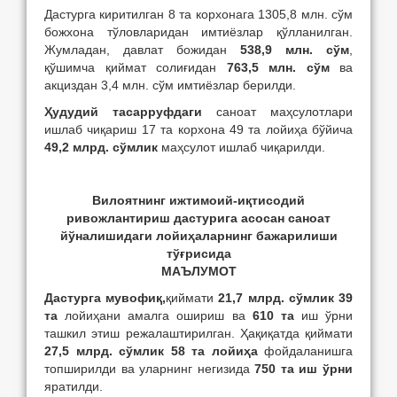
Дастурга киритилган 8 та корхонага 1305,8 млн. сўм
божхона тўловларидан имтиёзлар қўлланилган.
Жумладан, давлат божидан
538,9 млн. сўм
,
қўшимча қиймат солиғидан
763,5 млн. сўм
ва
акциздан 3,4 млн. сўм имтиёзлар берилди.
Ҳудудий тасарруфдаги
саноат маҳсулотлари
ишлаб чиқариш 17 та корхона 49 та лойиҳа бўйича
49,2 млрд. сўмлик
маҳсулот ишлаб чиқарилди.
Вилоятнинг ижтимоий-иқтисодий
ривожлантириш дастурига асосан саноат
йўналишидаги лойиҳаларнинг бажарилиши
тўғрисида
МАЪЛУМОТ
Дастурга мувофиқ,
қиймати
21,7 млрд. сўмлик 39
та
лойиҳани амалга ошириш ва
610 та
иш ўрни
ташкил этиш режалаштирилган. Ҳақиқатда қиймати
27,5 млрд. сўмлик
58 та лойиҳа
фойдаланишга
топширилди ва уларнинг негизида
750 та иш ўрни
яратилди.