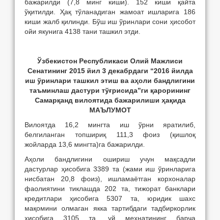
бажарилди (7,8 минг киши). 152 киши қайта
ўқитилди. Ҳақ тўланадиган жамоат ишларига 186
киши жалб қилинди. Бўш иш ўринлари сони ҳисобот
ойи якунига 4138 тани ташкил этди.
Ўзбекистон Республикаси Олий Мажлиси
Сенатининг 2015 йил 3 декабрдаги “2016 йилда
иш ўринлари ташкил этиш ва аҳоли бандлигини
таъминлаш дастури тўғрисида”ги қарорининг
Самарқанд вилоятида бажарилиши ҳақида
МАЪЛУМОТ
Вилоятда 16,2 мингта иш ўрни яратилиб,
белгиланган топшириқ 111,3 фоиз (қишлоқ
жойларда 13,6 мингта)га бажарилди.
Аҳоли бандлигини ошириш учун мақсадли
дастурлар ҳисобига 3389 та (жами иш ўринларига
нисбатан 20,8 фоиз), ишламаётган корхоналар
фаолиятини тиклашда 202 та, тижорат банклари
кредитлари ҳисобига 5307 та, юридик шахс
мақомини олмаган якка тартибдаги тадбиркорлик
ҳисобига 3105 та, уй меҳнатининг барча