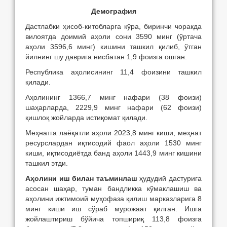
Демография
Дастлабки ҳисоб-китобларга кўра, биринчи чоракда
вилоятда доимий аҳоли сони 3590 минг (ўртача
аҳоли 3596,6 минг) кишини ташкил қилиб, ўтган
йилнинг шу даврига нисбатан 1,9 фоизга ошган.
Республика аҳолисининг 11,4 фоизини ташкил
қилади.
Аҳолининг 1366,7 минг нафари (38 фоизи)
шаҳарларда, 2229,9 минг нафари (62 фоизи)
қишлоқ жойларда истиқомат қилади.
Меҳнатга лаёқатли аҳоли 2023,8 минг киши, меҳнат
ресурслардан иқтисодий фаол аҳоли 1530 минг
киши, иқтисодиётда банд аҳоли 1443,9 минг кишини
ташкил этди.
Аҳолини иш билан таъминлаш
ҳудудий дастурига
асосан шаҳар, туман бандликка кўмаклашиш ва
аҳолини ижтимоий муҳофаза қилиш марказларига 8
минг киши иш сўраб мурожаат қилган. Ишга
жойлаштириш бўйича топшириқ 113,8 фоизга