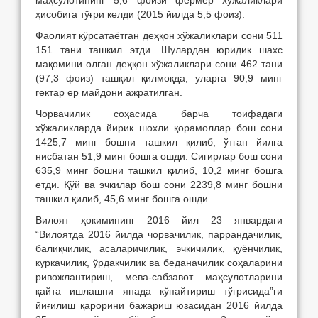
маҳсулотининг 5,6 фоизи фермер хўжаликлари
ҳисобига тўғри келди (2015 йилда 5,5 фоиз).
Фаолият кўрсатаётган деҳқон хўжаликлари сони 511
151 тани ташкил этди. Шулардан юридик шахс
мақомини олган деҳқон хўжаликлари сони 462 тани
(97,3 фоиз) ташқил қилмоқда, уларга 90,9 минг
гектар ер майдони ажратилган.
Чорвачилик соҳасида барча тоифадаги
хўжаликларда йирик шохли қорамоллар бош сони
1425,7 минг бошни ташкил қилиб, ўтган йилга
нисбатан 51,9 минг бошга ошди. Сигирлар бош сони
635,9 минг бошни ташкил қилиб, 10,2 минг бошга
етди. Қўй ва эчкилар бош сони 2239,8 минг бошни
ташкил қилиб, 45,6 минг бошга ошди.
Вилоят ҳокимининг 2016 йил 23 январдаги
“Вилоятда 2016 йилда чорвачилик, паррандачилик,
балиқчилик, асаларичилик, эчкичилик, қуёнчилик,
куркачилик, ўрдакчилик ва беданачилик соҳаларини
ривожлантириш, мева-сабзавот маҳсулотларини
қайта ишлашни янада кўпайтириш тўғрисида”ги
йиғилиш қарорини бажариш юзасидан 2016 йилда