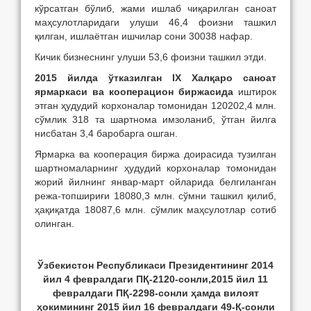
кўрсатган бўлиб, жами ишлаб чиқарилган саноат
маҳсулотларидаги улуши 46,4 фоизни ташкил
қилган, ишлаётган ишчилар сони 30038 нафар.
Кичик бизнеснинг улуши 53,6 фоизни ташкил этди.
2015 йилда ўтказилган IX Халқаро саноат
ярмаркаси ва кооперацион биржасида
иштирок
этган ҳудудий корхоналар томонидан 120202,4 млн.
сўмлик 318 та шартнома имзоланиб, ўтган йилга
нисбатан 3,4 баробарга ошган.
Ярмарка ва кооперация биржа доирасида тузилган
шартномаларнинг ҳудудий корхоналар томонидан
жорий йилнинг январ-март ойларида белгиланган
режа-топшириғи 18080,3 млн. сўмни ташкил қилиб,
ҳақиқатда 18087,6 млн. сўмлик маҳсулотлар сотиб
олинган.
Ў
збекистон Республикаси Президентининг 20
14
йил
4 февралдаги
П
Қ
-
2120-
сонли,
20
15
йил 11
февралдаги
П
Қ
-2298
-
сонли ҳамда вилоят
ҳокимининг 2015 йил 16 февралдаги 49-Қ-сонли