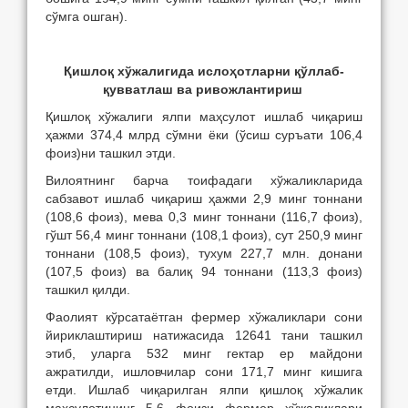
сўмга ошган).
Қишлоқ хўжалигида исло
ҳ
отларни
қўллаб-
қувватлаш ва ривожлантириш
Қишлоқ хўжалиги ялпи маҳсулот ишлаб чиқариш
ҳажми 374,4 млрд сўмни ёки (ўсиш суръати 106,4
фоиз)ни ташкил этди.
Вилоятнинг барча тоифадаги хўжаликларида
сабзавот ишлаб чиқариш ҳажми 2,9 минг тоннани
(108,6 фоиз), мева 0,3 минг тоннани (116,7 фоиз),
гўшт 56,4 минг тоннани (108,1 фоиз), сут 250,9 минг
тоннани (108,5 фоиз), тухум 227,7 млн. донани
(107,5 фоиз) ва балиқ 94 тоннани (113,3 фоиз)
ташкил қилди.
Фаолият кўрсатаётган фермер хўжаликлари сони
йириклаштириш натижасида 12641 тани ташкил
этиб, уларга 532 минг гектар ер майдони
ажратилди, ишловчилар сони 171,7 минг кишига
етди. Ишлаб чиқарилган ялпи қишлоқ хўжалик