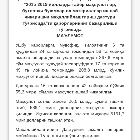
"20
15-2019
йилларда
тайёр маҳсулотлар,
бутловчи
буюмлар ва
материаллар ишлаб
чи
қ
аришни ма
ҳ
аллийлаштириш дастури
тўғрисида"ги
қ
арорларининг бажарилиш
и
т
ўғ
рисида
МАЪЛУМОТ
Ушбу қарорларга мувофиқ, вилоятнинг 6 та
ҳудудидан 24 та корхона томонидан 58 та лойиҳа
амалга оширилди ва улар томонидан 367,6 млрд.
сўм маҳсулот, ҳудудий тасарруфдаги 17 та корхона
49 та лойиҳа томонидан 208,8 млрд. сўмлик
маҳсулот ишлаб чиқариш режаси белгиланган.
Дастурдаги 16 та корхонанинг 42 лойиҳаси бўйича
55,3 млрд. сўмлик маҳсулот ишлаб чиқарилган.
Маҳсулот сотиш ҳажми 26,5 млрд. сўмни ташкил
этиб, 589,1 минг долларлик маҳсулот экспорт
қилинди. Иқтисод қилинган валюта миқдори 5131,7
минг долларни ташкил этди.
Маҳаллийлаштириш Дастурини амалга ошириш
мобайнида 15 та янги иш ўрни яратилди.