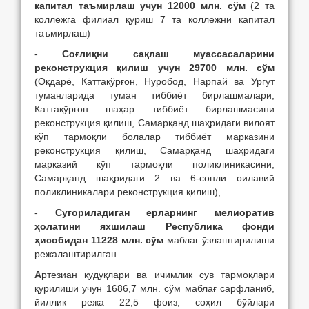
капитал таъмирлаш учун 12000 млн. сўм
(2 та
коллежга филиал қуриш 7 та коллежни капитал
таъмирлаш)
-
Соғлиқни сақлаш муассасаларини
реконструкция қилиш учун 29700 млн. сўм
(Оқдарё, Каттақўрғон, Нуробод, Нарпай ва Ургут
туманларида туман тиббиёт бирлашмалари,
Каттақўрғон шаҳар тиббиёт бирлашмасини
реконструкция қилиш, Самарқанд шаҳридаги вилоят
кўп тармоқли болалар тиббиёт марказини
реконструкция қилиш, Самарқанд шаҳридаги
марказий кўп тармоқли поликлиникасини,
Самарқанд шаҳридаги 2 ва 6-сонли оилавий
поликлиникалари реконструкция қилиш),
-
Суғориладиган ерларнинг мелиоратив
ҳолатини яхшилаш Республика фонди
ҳисобидан 11228 млн. сўм
маблағ ўзлаштирилиши
режалаштирилган.
А
ртезиан қудуқлари ва ичимлик сув тармоқлари
қурилиши учун 1686,7 млн. сўм маблағ сарфланиб,
йиллик режа 22,5 фоиз, соҳил бўйлари