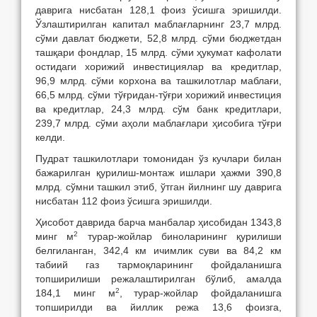
даврига нисбатан 128,1 фоиз ўсишга эришилди.
Ўзлаштирилган капитал маблағларнинг 23,7 млрд.
сўми давлат бюджети, 52,8 млрд. сўми бюджетдан
ташқари фондлар, 15 млрд. сўми ҳукумат кафолати
остидаги хорижий инвестициялар ва кредитлар,
96,9 млрд. сўми корхона ва ташкилотлар маблағи,
66,5 млрд. сўми тўғридан-тўғри хорижий инвестиция
ва кредитлар, 24,3 млрд. сўм банк кредитлари,
239,7 млрд. сўми аҳоли маблағлари ҳисобига тўғри
келди.
Пудрат ташкилотлари томонидан ўз кучлари билан
бажарилган қурилиш-монтаж ишлари ҳажми 390,8
млрд. сўмни ташкил этиб, ўтган йилнинг шу даврига
нисбатан 112 фоиз ўсишга эришилди.
Ҳисобот даврида барча манбалар ҳисобидан 1343,8
2
минг м
турар-жойлар биноларининг қурилиши
белгиланган, 342,4 км ичимлик суви ва 84,2 км
табиий газ тармоқларининг фойдаланишга
топширилиши режалаштирилган бўлиб, амалда
2
184,1 минг м
,
турар-жойлар фойдаланишга
топширилди ва йиллик режа 13,6 фоизга,