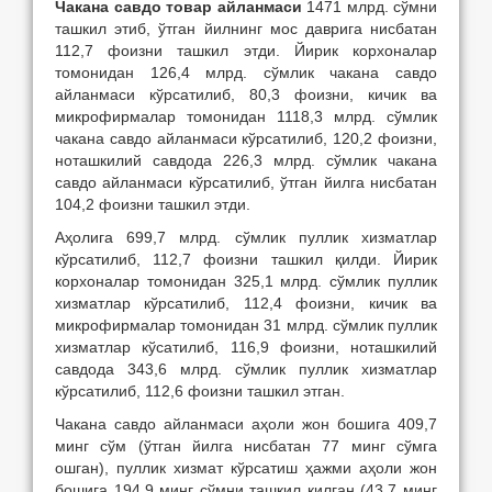
Чакана савдо товар айланмаси
1471 млрд. сўмни
ташкил этиб, ўтган йилнинг мос даврига нисбатан
112,7 фоизни ташкил этди. Йирик корхоналар
томонидан 126,4 млрд. сўмлик чакана савдо
айланмаси кўрсатилиб, 80,3 фоизни, кичик ва
микрофирмалар томонидан 1118,3 млрд. сўмлик
чакана савдо айланмаси кўрсатилиб, 120,2 фоизни,
ноташкилий савдода 226,3 млрд. сўмлик чакана
савдо айланмаси кўрсатилиб, ўтган йилга нисбатан
104,2 фоизни ташкил этди.
Аҳолига 699,7 млрд. сўмлик пуллик хизматлар
кўрсатилиб, 112,7 фоизни ташкил қилди. Йирик
корхоналар томонидан 325,1 млрд. сўмлик пуллик
хизматлар кўрсатилиб, 112,4 фоизни, кичик ва
микрофирмалар томонидан 31 млрд. сўмлик пуллик
хизматлар кўсатилиб, 116,9 фоизни, ноташкилий
савдода 343,6 млрд. сўмлик пуллик хизматлар
кўрсатилиб, 112,6 фоизни ташкил этган.
Чакана савдо айланмаси аҳоли жон бошига 409,7
минг сўм (ўтган йилга нисбатан 77 минг сўмга
ошган), пуллик хизмат кўрсатиш ҳажми аҳоли жон
бошига 194,9 минг сўмни ташкил қилган (43,7 минг