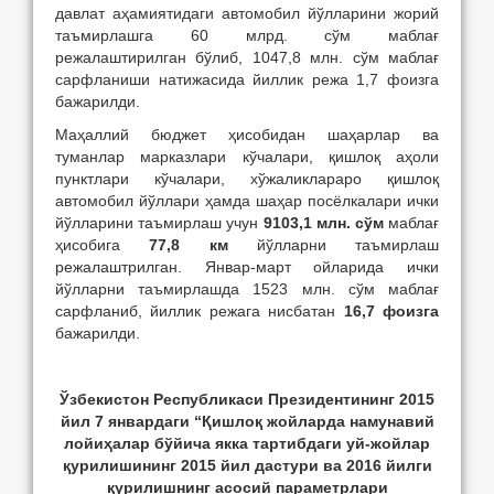
давлат аҳамиятидаги автомобил йўлларини жорий
таъмирлашга 60 млрд. сўм маблағ
режалаштирилган бўлиб, 1047,8 млн. сўм маблағ
сарфланиши натижасида йиллик режа 1,7 фоизга
бажарилди.
Маҳаллий бюджет ҳисобидан шаҳарлар ва
туманлар марказлари кўчалари, қишлоқ аҳоли
пунктлари кўчалари, хўжаликлараро қишлоқ
автомобил йўллари ҳамда шаҳар посёлкалари ички
йўлларини таъмирлаш учун
9103,1 млн. сўм
маблағ
ҳисобига
77,8 км
йўлларни таъмирлаш
режалаштрилган. Январ-март ойларида ички
йўлларни таъмирлашда 1523 млн. сўм маблағ
сарфланиб, йиллик режага нисбатан
16,7 фоизга
бажарилди.
Ўзбекистон Республикаси Президентининг 20
15
йил 7
январдаги
“Қишлоқ жойларда намунавий
лойиҳалар бўйича якка тартибдаги уй-жой
лар
қурилишининг
2015 йил дастури ва 2016 йилги
қурилишнинг асосий параметрлари