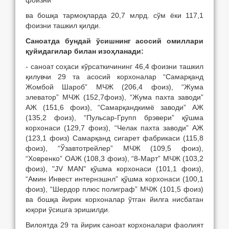
фоизни
ва бошқа тармоқларда 20,7 млрд. сўм ёки 117,1
фоизни ташкил қилди.
Саноатда бундай ўсишнинг
асосий омиллари
қуйидагилар билан изоҳланади:
- саноат соҳаси кўрсаткичининг 46,4 фоизни ташкил
қилувчи 29 та асосий корхоналар “Самарқанд
Жомбой Шароб” МЧЖ (206,4 фоиз), “Жума
элеватор” МЧЖ (152,7фоиз), “Жума пахта заводи”
АЖ (151,6 фоиз), “Самарқандкимё заводи” АЖ
(135,2 фоиз), “Пульсар-Групп брэвери” қўшма
корхонаси (129,7 фоиз), “Челак пахта заводи” АЖ
(123,1 фоиз) Самарқанд сигарет фабрикаси (115,8
фоиз), “Ўзавтотрейлер” МЧЖ (109,5 фоиз),
“Ховренко” ОАЖ (108,3 фоиз), “8-Март” МЧЖ (103,2
фоиз), "JV MAN" қўшма корхонаси (101,1 фоиз),
“Амин Инвест интернэшнл” қўшма корхонаси (100,1
фоиз), “Шердор плюс полиграф” МЧЖ (101,5 фоиз)
ва бошқа йирик корхоналар ўтган йилга нисбатан
юқори ўсишга эришилди.
Вилоятда 29 та йирик саноат корхоналари фаолият