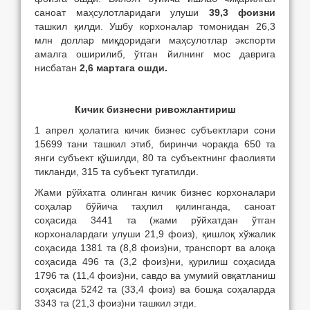
саноат маҳсулотларидаги улуши
39,3 фоизни
ташкил қилди. Ушбу корхоналар томонидан 26,3
млн доллар миқдоридаги маҳсулотлар экспорти
амалга оширилиб, ўтган йилнинг мос даврига
нисбатан
2,6 мартага ошди.
Кичик бизнесни ривожлантириш
1 апрел ҳолатига кичик бизнес субъектлари сони
15699 тани ташкил этиб, биринчи чоракда 650 та
янги субъект қўшилди, 80 та субъектнинг фаолияти
тикланди, 315 та субъект тугатилди.
Жами рўйхатга олинган кичик бизнес корхоналари
соҳалар бўйича таҳлил қилинганда, саноат
соҳасида 3441 та (жами рўйхатдан ўтган
корхоналардаги улуши 21,9 фоиз), қишлоқ хўжалик
соҳасида 1381 та (8,8 фоиз)ни, транспорт ва алоқа
соҳасида 496 та (3,2 фоиз)ни, қурилиш соҳасида
1796 та (11,4 фоиз)ни, савдо ва умумий овқатланиш
соҳасида 5242 та (33,4 фоиз) ва бошқа соҳаларда
3343 та (21,3 фоиз)ни ташкил этди.