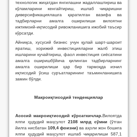
технологик жиҳатдан янгилашни жадаллаштириш ва
кўламларини кенгайтириш, ишлаб чиқаришни
диверсификациялашга қаратилган вазифа ва
тадбирларни амалга оширилиши вилоятни
ижтимоий-иқтисодий ривожланишига ижобий таъсир
кўрсатди.
Айниқса, хусусий бизнес учун қулай шарт-шароит
яратиш, хорижий инвестицияларни жалб этиш
ишларини кучайтириш, фаол инвестиция сиёсатини
амалга оширишбўйича қилинган тадбирларнинг
амалга оширилиши ҳар бир тармоқда изчил
иқтисодий ўсиш суръатларининг таъминланишига
замин бўлди.
Макроиқтисодий тенденциялар
Асосий макроиқтисодий кўрсаткичлар.
Вилоятда
ялпи ҳудудий маҳсулот
2108 млрд сўмни
(ўтган
йилга нисбатан
109,4 фоизни)
ва аҳоли жон бошига
ялпи ҳудудий маҳсулот ишлаб чиқарилиши 587,1