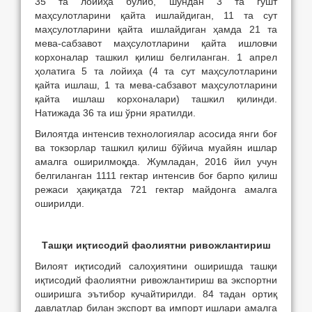
35 та лойиҳа бўлиб, шундан 3 та гўшт
маҳсулотларини қайта ишлайдиган, 11 та сут
маҳсулотларини қайта ишлайдиган ҳамда 21 та
мева-сабзавот маҳсулотларини қайта ишловчи
корхоналар ташкил қилиш белгиланган. 1 апрел
ҳолатига 5 та лойиҳа (4 та сут маҳсулотларини
қайта ишлаш, 1 та мева-сабзавот маҳсулотларини
қайта ишлаш корхоналари) ташкил қилинди.
Натижада 36 та иш ўрни яратилди.
Вилоятда интенсив технологиялар асосида янги боғ
ва токзорлар ташкил қилиш бўйича муайян ишлар
амалга оширилмоқда. Жумладан, 2016 йил учун
белгиланган 1111 гектар интенсив боғ барпо қилиш
режаси ҳақиқатда 721 гектар майдонга амалга
оширилди.
Таш
қ
и иқтисодий фаолиятни ривожлантириш
Вилоят иқтисодий салоҳиятини оширишда ташқи
иқтисодий фаолиятни ривожлантириш ва экспортни
оширишга эътибор кучайтирилди. 84 тадан ортиқ
давлатлар билан экспорт ва импорт ишлари амалга