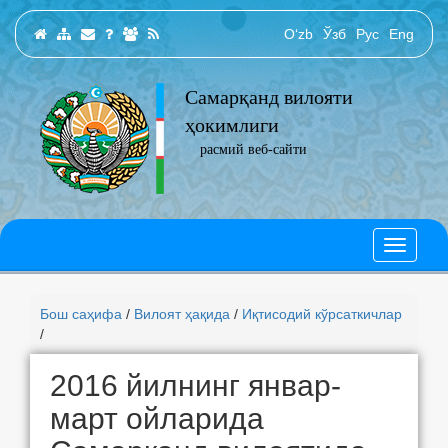
O‘zb
Ўзб
Рус
Eng
Самарқанд вилояти
ҳокимлиги
расмий веб-сайти
Бош саҳифа
/
Вилоят ҳақида
/
Иқтисодий кўрсаткичлар
/
2016 йилнинг январ-
март ойларида