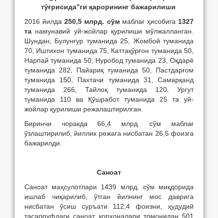
тўғрисида
”ги қарорининг бажарилиши
2016 йилда
250,5 млрд. сўм
маблағ ҳисобига
1327
та
намунавий уй-жойлар қурилиши мўлжалланган.
Шундан, Булунғур туманида 25, Жомбой туманида
70, Иштихон туманида 75, Каттақўрғон туманида 50,
Нарпай туманида 50, Нуробод туманида 23, Оқдарё
туманида 282, Пайариқ туманида 50, Пастдарғом
туманида 150, Пахтачи туманида 31, Самарқанд
туманида 266, Тайлоқ туманида 120, Ургут
туманида 110 ва Қўшработ туманида 25 та уй-
жойлар қурилиши режалаштирилган.
Биринчи чоракда 66,4 млрд. сўм маблағ
ўзлаштирилиб, йиллик режага нисбатан 26,5 фоизга
бажарилди.
Саноат
Саноат маҳсулотлари 1439 млрд. сўм миқдорида
ишлаб чиқарилиб, ўтган йилнинг мос даврига
нисбатан ўсиш суръати 112,4 фоизни, ҳудудий
тасарруфдаги саноат корхоналари томонидан 501