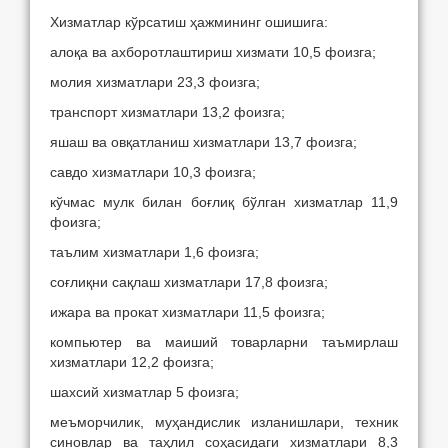
Хизматлар кўрсатиш ҳажмининг ошишига:
алоқа ва ахборотлаштириш хизмати 10,5 фоизга;
молия хизматлари 23,3 фоизга;
транспорт хизматлари 13,2 фоизга;
яшаш ва овқатланиш хизматлари 13,7 фоизга;
савдо хизматлари 10,3 фоизга;
кўчмас мулк билан боғлиқ бўлган хизматлар 11,9
фоизга;
таълим хизматлари 1,6 фоизга;
соғлиқни сақлаш хизматлари 17,8 фоизга;
ижара ва прокат хизматлари 11,5 фоизга;
компьютер ва маиший товарларни таъмирлаш
хизматлари 12,2 фоизга;
шахсий хизматлар 5 фоизга;
меъморчилик, муҳандислик изланишлари, техник
синовлар ва таҳлил соҳасидаги хизматлари 8,3