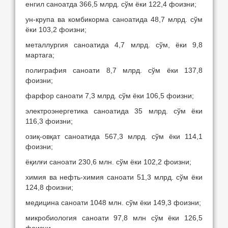
енгил саноатда 366,5 млрд. сўм ёки 122,4 фоизни;
ун-крупа ва комбикорма саноатида 48,7 млрд. сўм
ёки 103,2 фоизни;
металлургия саноатида 4,7 млрд. сўм, ёки 9,8
мартага;
полиграфия саноати 8,7 млрд. сўм ёки 137,8
фоизни;
фарфор саноати 7,3 млрд. сўм ёки 106,5 фоизни;
электроэнергетика саноатида 35 млрд. сўм ёки
116,3 фоизни;
озиқ-овқат саноатида 567,3 млрд. сўм ёки 114,1
фоизни;
ёқилғи саноати 230,6 млн. сўм ёки 102,2 фоизни;
химия ва нефть-химия саноати 51,3 млрд. сўм ёки
124,8 фоизни;
медицина саноати 1048 млн. сўм ёки 149,3 фоизни;
микробиология саноати 97,8 млн сўм ёки 126,5