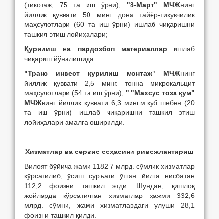
(тикотаж, 75 та иш ўрни),
"8-Март" МЧЖ
нинг
йиллик қуввати 50 минг дона тайёр-тикувчилик
маҳсулотлари (60 та иш ўрни) ишлаб чиқаришни
ташкил этиш лойиҳалари;
Қурилиш ва пардозбоп материаллар
ишлаб
чиқариш йўналишида:
"Транс инвест қурилиш монтаж" МЧЖ
нинг
йиллик қуввати 2,5 минг. тонна микрокальцит
маҳсулотлари (54 та иш ўрни),
"
"Махсус тоза қум"
МЧЖ
нинг йиллик қуввати 6,3 минг.м.куб шебен (20
та иш ўрни) ишлаб чиқаришни ташкил этиш
лойиҳалари амалга оширилди.
Хизматлар ва сервис соҳасини ривожлантириш
Вилоят бўйича жами 1182,7 млрд. сўмлик хизматлар
кўрсатилиб, ўсиш суръати ўтган йилга нисбатан
112,2 фоизни ташкил этди. Шундан, қишлоқ
жойларда кўрсатилган хизматлар ҳажми 332,6
млрд. сўмни, жами хизматлардаги улуши 28,1
фоизни ташкил қилди.