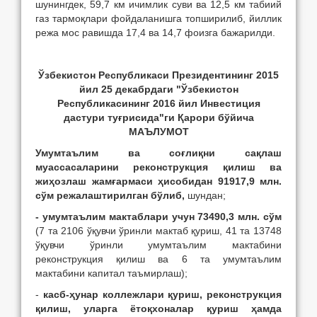
шунингдек, 59,7 км ичимлик суви ва 12,5 км табиий
газ тармоқлари фойдаланишга топширилиб, йиллик
режа мос равишда 17,4 ва 14,7 фоизга бажарилди.
Ўзбекистон Республикаси Президентининг 2015
йил 25 декабрдаги
"Ўзбекистон
Республикасининг 2016 йил Инвестиция
дастури ту
ғ
рисида"ги
Қ
арори
бўйича
МАЪЛУМОТ
Умумтаълим ва соғлиқни сақлаш
муассасаларини реконструкция қилиш ва
жиҳозлаш жамғармаси ҳисобидан 91917,9 млн.
сўм режалаштирилган бўлиб,
шундан;
- умумтаълим мактаблари учун 73490,3 млн. сўм
(7 та 2106 ўқувчи ўринли мактаб қуриш, 41 та 13748
ўқувчи ўринли умумтаълим мактабини
реконструкция қилиш ва 6 та умумтаълим
мактабини капитал таъмирлаш);
-
касб-ҳунар коллежлари қуриш, реконструкция
қилиш, уларга ётоқхоналар қуриш ҳамда