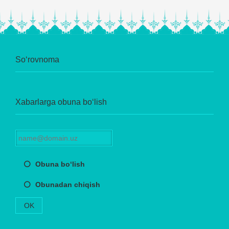
So‘rovnoma
Xabarlarga obuna bo‘lish
Obuna bo‘lish
Obunadan chiqish
OK