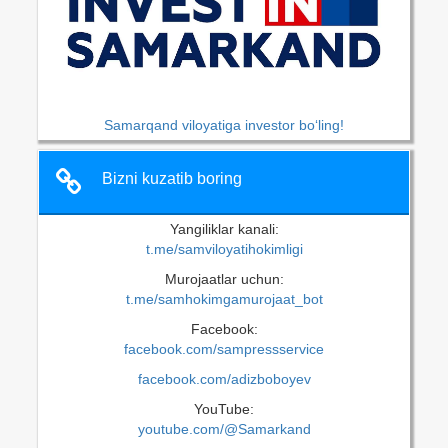
Samarqand viloyatiga investor bo‘ling!
Bizni kuzatib boring
Yangiliklar kanali:
t.me/samviloyatihokimligi
Murojaatlar uchun:
t.me/samhokimgamurojaat_bot
Facebook:
facebook.com/sampressservice
facebook.com/adizboboyev
YouTube:
youtube.com/@Samarkand