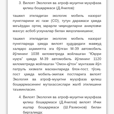
Вилоят Экология ва атроф-муҳитни муҳофаза
қилиш бошқармаси (Д.Ачилов):
ташкил этиладиган экологик мобиль назорат
пунктларини ис гази (СО), тутун даражаси ҳамда
меъёрдан ортиқ зарарли чиқиндиларни аниқловчи
махсус асбоб-ускуналар билан жиҳозланишини;
ташкил этиладиган экологик мобиль назорат
пунктларида ҳамда вилоят ҳудудидаги мавжуд
халқаро аҳамиятга эга бўлган М-39 автомобиль
йўлининг 1038 километрида жойлашган “Юқори
нуқта” ҳамда М-39 автомобиль йўлининг 1120
километрида жойлашган “Омон-қўтон” мунтазам йўл
патруль хизмати масканларида блок-пост, тўсиқ-
пост ҳамда мобиль-экипаж постларига вилоят
Экология ва атроф-муҳитни муҳофаза қилиш
бошқармасининг мутахассислари жалб этилишини
таъминласин.
Вилоят Экология ва атроф-муҳитни муҳофаза
қилиш бошқармаси (Д.Ачилов) вилоят Ички
ишлар бошқармаси (Ш.Рахмонов) билан
биргаликда: