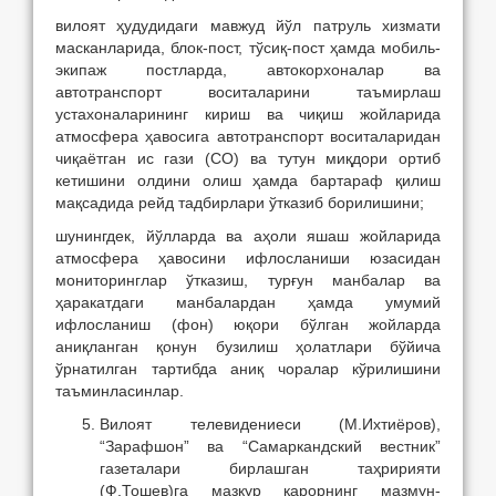
вилоят ҳудудидаги мавжуд йўл патруль хизмати
масканларида, блок-пост, тўсиқ-пост ҳамда мобиль-
экипаж постларда, автокорхоналар ва
автотранспорт воситаларини таъмирлаш
устахоналарининг кириш ва чиқиш жойларида
атмосфера ҳавосига автотранспорт воситаларидан
чиқаётган ис гази (СО) ва тутун миқдори ортиб
кетишини олдини олиш ҳамда бартараф қилиш
мақсадида рейд тадбирлари ўтказиб борилишини;
шунингдек, йўлларда ва аҳоли яшаш жойларида
атмосфера ҳавосини ифлосланиши юзасидан
мониторинглар ўтказиш, турғун манбалар ва
ҳаракатдаги манбалардан ҳамда умумий
ифлосланиш (фон) юқори бўлган жойларда
аниқланган қонун бузилиш ҳолатлари бўйича
ўрнатилган тартибда аниқ чоралар кўрилишини
таъминласинлар.
Вилоят телевидениеси (М.Ихтиёров),
“Зарафшон” ва “Самаркандский вестник”
газеталари бирлашган таҳририяти
(Ф.Тошев)га мазкур қарорнинг мазмун-