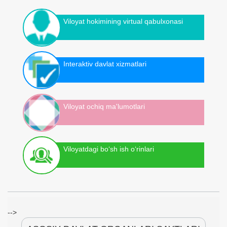
Viloyat hokimining virtual qabulxonasi
Interaktiv davlat xizmatlari
Viloyat ochiq ma'lumotlari
Viloyatdagi bo‘sh ish o‘rinlari
-->