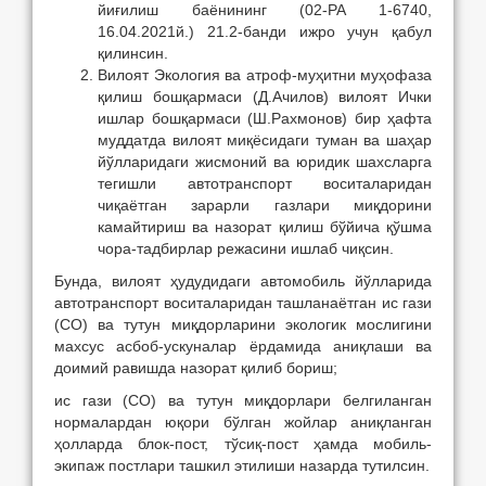
йиғилиш баёнининг (02-PA 1-6740,
16.04.2021й.) 21.2-банди ижро учун қабул
қилинсин.
Вилоят Экология ва атроф-муҳитни муҳофаза
қилиш бошқармаси (Д.Ачилов) вилоят Ички
ишлар бошқармаси (Ш.Рахмонов) бир ҳафта
муддатда вилоят миқёсидаги туман ва шаҳар
йўлларидаги жисмоний ва юридик шахсларга
тегишли автотранспорт воситаларидан
чиқаётган зарарли газлари миқдорини
камайтириш ва назорат қилиш бўйича қўшма
чора-тадбирлар режасини ишлаб чиқсин.
Бунда, вилоят ҳудудидаги автомобиль йўлларида
автотранспорт воситаларидан ташланаётган ис гази
(СО) ва тутун миқдорларини экологик мослигини
махсус асбоб-ускуналар ёрдамида аниқлаши ва
доимий равишда назорат қилиб бориш;
ис гази (СО) ва тутун миқдорлари белгиланган
нормалардан юқори бўлган жойлар аниқланган
ҳолларда блок-пост, тўсиқ-пост ҳамда мобиль-
экипаж постлари ташкил этилиши назарда тутилсин.