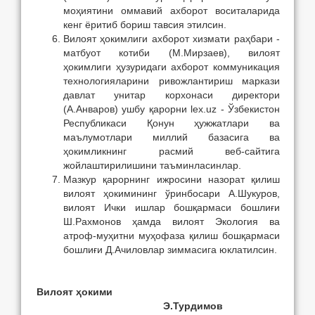
моҳиятини оммавий ахборот воситаларида
кенг ёритиб бориш тавсия этилсин.
Вилоят ҳокимлиги ахборот хизмати раҳбари -
матбуот котиби (М.Мирзаев), вилоят
ҳокимлиги ҳузуридаги ахборот коммуникация
технологияларини ривожлантириш маркази
давлат унитар корхонаси директори
(А.Анваров) ушбу қарорни lex.uz - Ўзбекистон
Республикаси Қонун ҳужжатлари ва
маълумотлари миллий базасига ва
ҳокимликнинг расмий веб-сайтига
жойлаштирилишини таъминласинлар.
Мазкур қарорнинг ижросини назорат қилиш
вилоят ҳокимининг ўринбосари А.Шукуров,
вилоят Ички ишлар бошқармаси бошлиғи
Ш.Рахмонов ҳамда вилоят Экология ва
атроф-муҳитни муҳофаза қилиш бошқармаси
бошлиғи Д.Ачиловлар зиммасига юклатилсин.
Вилоят ҳокими
Э.Турдимов