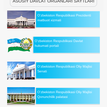
ASOSIY DAVLAT ORGANLARI SAYTLARI
O‘zbekiston Respublikasi Prezidenti
matbuot xizmati
O‘zbekiston Respublikasi Davlat
hukumati portali
O‘zbekiston Respublikasi Oliy Majlisi
Senati
O‘zbekiston Respublikasi Oliy Majlisi
Qonunchilik palatasi