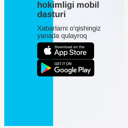
hokimligi mobil
dasturi
Xabarlarni o‘qishingiz
yanada qulayroq