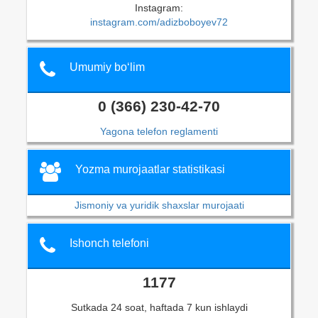
Instagram:
instagram.com/adizboboyev72
Umumiy bo‘lim
0 (366) 230-42-70
Yagona telefon reglamenti
Yozma murojaatlar statistikasi
Jismoniy va yuridik shaxslar murojaati
Ishonch telefoni
1177
Sutkada 24 soat, haftada 7 kun ishlaydi