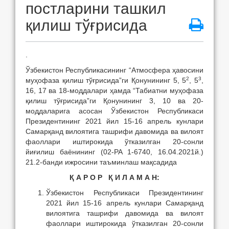
постларини ташкил
қилиш тўғрисида
.
Ўзбекистон Республикасининг “Атмосфера ҳавосини
2
3
муҳофаза қилиш тўғрисида”ги Қонунининг 5, 5
, 5
,
16, 17 ва 18-моддалари ҳамда “Табиатни муҳофаза
қилиш тўғрисида”ги Қонунининг 3, 10 ва 20-
моддаларига асосан Ўзбекистон Республикаси
Президентининг 2021 йил 15-16 апрель кунлари
Самарқанд вилоятига ташрифи давомида ва вилоят
фаоллари иштирокида ўтказилган 20-сонли
йиғилиш баёнининг (02-PA 1-6740, 16.04.2021й.)
21.2-банди ижросини таъминлаш мақсадида
Қ А Р О Р Қ И Л А М А Н:
Ўзбекистон Республикаси Президентининг
2021 йил 15-16 апрель кунлари Самарқанд
вилоятига ташрифи давомида ва вилоят
фаоллари иштирокида ўтказилган 20-сонли