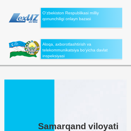
O‘zbekiston Respublikasi milliy
qonunchiligi onlayn bazasi
Aloqa, axborotlashtirish va
telekommunikatsiya bo‘yicha davlat
inspeksiyasi
Samarqand viloyati