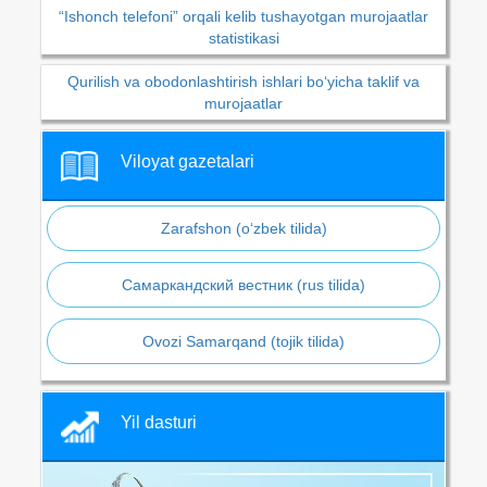
“Ishonch telefoni” orqali kelib tushayotgan murojaatlar
statistikasi
Qurilish va obodonlashtirish ishlari bo‘yicha taklif va
murojaatlar
Viloyat gazetalari
Zarafshon (o‘zbek tilida)
Самаркандский вестник (rus tilida)
Ovozi Samarqand (tojik tilida)
Yil dasturi