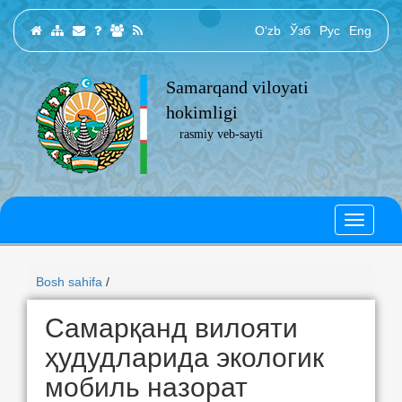
O‘zb
Ўзб
Рус
Eng
Samarqand viloyati
hokimligi
rasmiy veb-sayti
Bosh sahifa
/
Самарқанд вилояти
ҳудудларида экологик
мобиль назорат