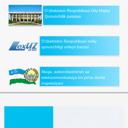
O‘zbekiston Respublikasi Oliy Majlisi
Qonunchilik palatasi
O‘zbekiston Respublikasi milliy
qonunchiligi onlayn bazasi
Aloqa, axborotlashtirish va
telekommunikatsiya bo‘yicha davlat
inspeksiyasi