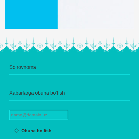
So‘rovnoma
Xabarlarga obuna bo‘lish
Obuna bo‘lish