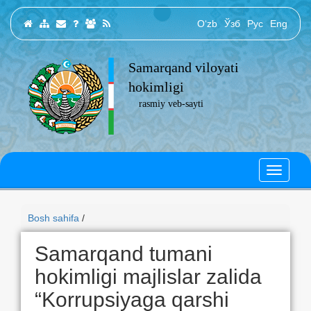
O‘zb
Ўзб
Рус
Eng
Samarqand viloyati
hokimligi
rasmiy veb-sayti
Bosh sahifa
/
Samarqand tumani
hokimligi majlislar zalida
“Korrupsiyaga qarshi