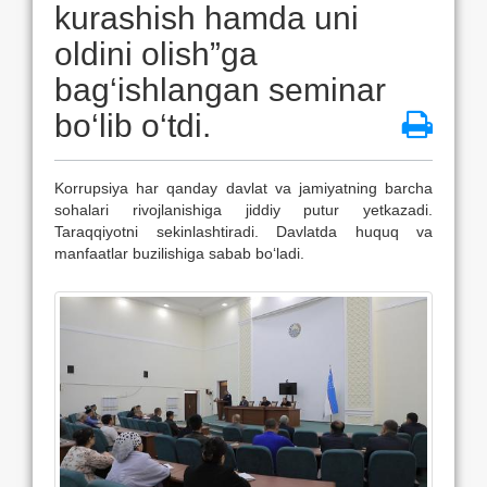
kurashish hamda uni
oldini olish”ga
bag‘ishlangan seminar
bo‘lib o‘tdi.
Korrupsiya har qanday davlat va jamiyatning barcha
sohalari rivojlanishiga jiddiy putur yetkazadi.
Taraqqiyotni sekinlashtiradi. Davlatda huquq va
manfaatlar buzilishiga sabab bo‘ladi.