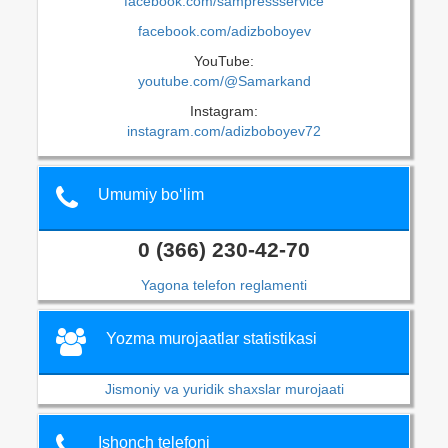
facebook.com/sampressservice
facebook.com/adizboboyev
YouTube:
youtube.com/@Samarkand
Instagram:
instagram.com/adizboboyev72
Umumiy bo‘lim
0 (366) 230-42-70
Yagona telefon reglamenti
Yozma murojaatlar statistikasi
Jismoniy va yuridik shaxslar murojaati
Ishonch telefoni