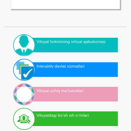
Viloyat hokimining virtual qabulxonasi
Interaktiv davlat xizmatlari
Viloyat ochiq ma'lumotlari
Viloyatdagi bo‘sh ish o‘rinlari