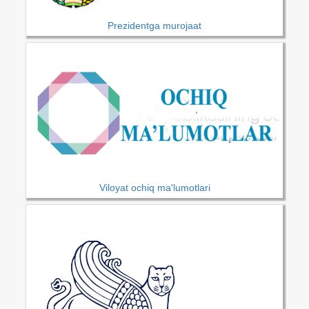
Prezidentga murojaat
Viloyat ochiq ma'lumotlari