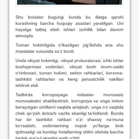
Shu boisdan bugungi kunda bu illatga qarshi
kurashning barcha huquqiy asaslari yaratilgan. Uni
hayotga tatbiq etish ishlari izchillik bilan davom
etmoqda.
Tuman hokimligida o‘tkazilgan yig‘ilishda ana shu
masalalar xususida so‘z bordi.
Unda viloyat hokimligi, viloyat prokuraturasi, ichki ishlar
boshqarmasi xodimlari, viloyat bosh imom-xatibi
o‘rinbosari, tuman hokimi, sektor rahbarlari, korxona-
tashkilot rahbarlari va keng jamoatchilik vakillari
ishtirok etdi.
Tadbirda korrupsiyaga nisbatan murosasiz
munosabatni shakllantirish, korrupsiya va unga imkon
berayotgan omillarni vaqtida aniqlash, unga o‘z vaqtida
chek qo‘yish dolzarb vazifa ekanligi ta’kidlandi. Bunda
har bir tashkilot rahbari o‘zi shaxsiy na’muna
ko‘rsatishi, xodimlarining nopok yo‘llarga kirib
qolmasligi va bunday holatlarning oldini olishda barcha
birdek ma’sul ekanligi aytib o‘tildi.