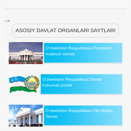
-->
ASOSIY DAVLAT ORGANLARI SAYTLARI
O‘zbekiston Respublikasi Prezidenti
matbuot xizmati
O‘zbekiston Respublikasi Davlat
hukumati portali
O‘zbekiston Respublikasi Oliy Majlisi
Senati