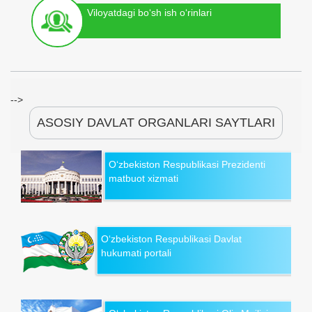
Viloyatdagi bo‘sh ish o‘rinlari
-->
ASOSIY DAVLAT ORGANLARI SAYTLARI
O‘zbekiston Respublikasi Prezidenti
matbuot xizmati
O‘zbekiston Respublikasi Davlat
hukumati portali