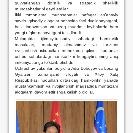
quvvatlangan do‘stlik va strategik sheriklik
munosabatlarini qayd etdilar.
Ikki tomonlama munosabatlar nafaqat anʼanaviy
savdo-iqtisodiy aloqalar sohasida faol rivojlanayotgani,
balki innovatsion va uzoq muddatli loyihalarda ham
yangi ufqlar ochayotgani taʼkidlandi.
Muloqotda ijtimoiy-iqtisodiy sohadagi hamkorlik
masalalari, madaniy almashinuv va turizmni
rivojlantirish istiqbollari muhokama qilindi. Tomonlar
ushbu sohalardagi hamkorlikni kengaytirishning aniq
imkoniyatlariga to‘xtalib otishdi.
Uchrashuv yakunlari bo‘yicha Adiz Boboyev va Losang
Gyaltsen Samarqand viloyati va Xitoy Xalq
Respublikasi hududlari o‘rtasidagi hamkorlikni yanada
mustahkamlash va rivojlantirish maqsadida muntazam
aloqalarni davom ettirishga kelishib oldilar.