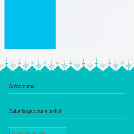
So‘rovnoma
Xabarlarga obuna bo‘lish