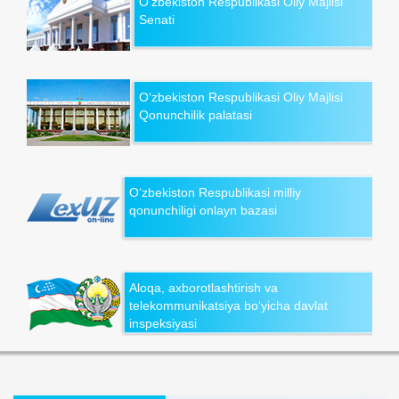
O‘zbekiston Respublikasi Oliy Majlisi
Senati
O‘zbekiston Respublikasi Oliy Majlisi
Qonunchilik palatasi
O‘zbekiston Respublikasi milliy
qonunchiligi onlayn bazasi
Aloqa, axborotlashtirish va
telekommunikatsiya bo‘yicha davlat
inspeksiyasi