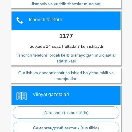
Jismoniy va yuridik shaxslar murojaati
Ishonch telefoni
1177
Sutkada 24 soat, haftada 7 kun ishlaydi
“Ishonch telefoni” orqali kelib tushayotgan murojaatlar
statistikasi
Qurilish va obodonlashtirish ishlari bo‘yicha taklif va
murojaatlar
Viloyat gazetalari
Zarafshon (o‘zbek tilida)
Самаркандский вестник (rus tilida)