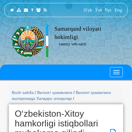
O‘zb
Ўзб
Рус
Eng
Samarqand viloyati
hokimligi
rasmiy veb-sayti
Bosh sahifa
/
Вилоят ҳокимлиги
/
Вилоят ҳокимлиги
иштирокида Халқаро алоқалар
/
O‘zbekiston-Xitoy
hamkorligi istiqbollari