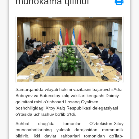
muhokama qilindi
Samarqandda viloyati hokimi vazifasini bajaruvchi Adiz
Boboyev va Butunxitoy xalq vakillari kengashi Doimiy
qo‘mitasi raisi o‘rinbosari Losang Gyaltsen
boshchiligidagi Xitoy Xalq Respublikasi delegatsiyasi
o‘rtasida uchrashuv bo‘lib o‘tdi.
Suhbat chog‘ida tomonlar O‘zbekiston-Xitoy
munosabatlarining yuksak darajasidan mamnunlik
bildirib, ikki davlat rahbarlari tomonidan qo‘llab-