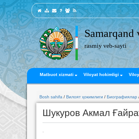
Samarqand v
rasmiy veb-sayti
Matbuot xizmati
Viloyat hokimligi
Vilo
Bosh sahifa
/
Вилоят ҳокимлиги
/
Биографиялар
Шукуров Акмал Ғайра
.