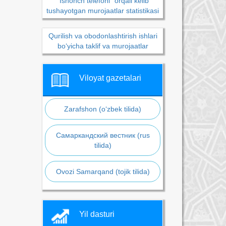
“Ishonch telefoni” orqali kelib
tushayotgan murojaatlar statistikasi
Qurilish va obodonlashtirish ishlari
bo‘yicha taklif va murojaatlar
Viloyat gazetalari
Zarafshon (o‘zbek tilida)
Самаркандский вестник (rus
tilida)
Ovozi Samarqand (tojik tilida)
Yil dasturi