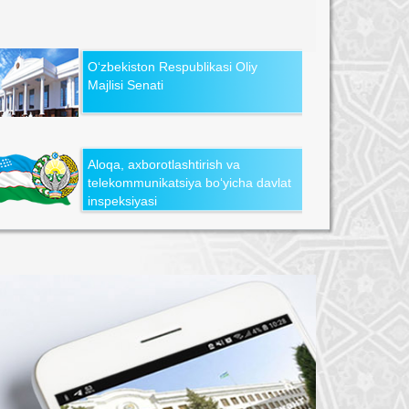
O‘zbekiston Respublikasi Oliy
Majlisi Senati
Aloqa, axborotlashtirish va
telekommunikatsiya bo‘yicha davlat
inspeksiyasi