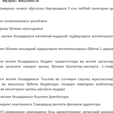
МЕҲНАТ ФАОЛИЯТИ
 коммунал хизмат кўрсатиш бирлашмаси 2-сон тиббий санитария қ
ия поликлиникаси ҳисобчиси
ақлаш бўлими иқтисодчиси
иги молия бошқармаси ижтимоий-маданий тадбирларни молиялашт
олия бўлими маъмурий идораларни молиялаштириш бўйича 1-дара
иги молия бошқармаси бюджет ташкилотлари ва молия органла
а ҳолатини назорат қилиш бўлими бухгалтер-эксперти, 1-тои
иги молия бошқармаси Таълим ва соғлиқни сақлаш муассасала
ш ва жиҳозлаш бўйича бюджетдан ташқари жамғарма маблағла
 ва мониторинг қилиш шўъбаси мудири
и молия бошқармаси бошлиғи ўринбосари
жиниринг компанияси Самарқанд вилояти филиали директори
МЖЧ инжиниринг компанияси бош директорининг иқтисодий масал