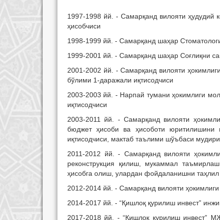
1997-1998 йй. - Самарқанд вилояти ҳудудий
ҳисобчиси
1998-1999 йй. - Самарқанд шаҳар Стоматолог
1999-2001 йй. - Самарқанд шаҳар Соғлиқни с
2001-2002 йй. - Самарқанд вилояти ҳокимл
бўлими 1-даражали иқтисодчиси
2003-2003 йй. - Нарпай тумани ҳокимлиги м
иқтисодчиси
2003-2011 йй. - Самарқанд вилояти ҳокимл
бюджет ҳисоби ва ҳисоботи юритилишини в
иқтисодчиси, мактаб таълими шўъбаси мудири
2011-2012 йй. - Самарқанд вилояти ҳокимл
реконструкция қилиш, мукаммал таъмирла
ҳисобга олиш, улардан фойдаланишни таҳлил
2012-2014 йй. - Самарқанд вилояти ҳокимлиг
2014-2017 йй. - “Қишлоқ қурилиш инвест” ин
2017-2018 йй. - “Қишлоқ қурилиш инвест” 