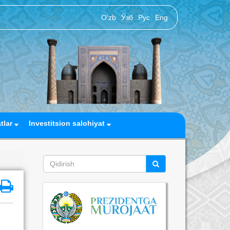
O‘zb
Ўзб
Рус
Eng
atlar
Investitsion salohiyat