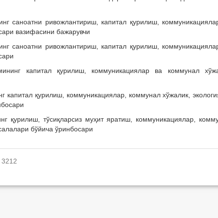
инг саноатни ривожлантириш, капитал қурилиш, коммуникацияла
сари вазифасини бажарувчи
инг саноатни ривожлантириш, капитал қурилиш, коммуникацияла
сари
мининг капитал қурилиш, коммуникациялар ва коммунал хўж
нг капитал қурилиш, коммуникациялар, коммунал хўжалик, экологи
нбосари
нинг қурилиш, тўсиқларсиз муҳит яратиш, коммуникациялар, комм
салалари бўйича ўринбосари
: 3212