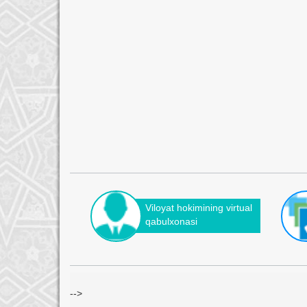
Viloyat hokimining virtual
qabulxonasi
-->