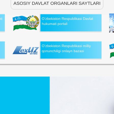
ASOSIY DAVLAT ORGANLARI SAYTLARI
ti
O‘zbekiston Respublikasi Davlat
hukumati portali
O‘zbekiston Respublikasi milliy
qonunchiligi onlayn bazasi