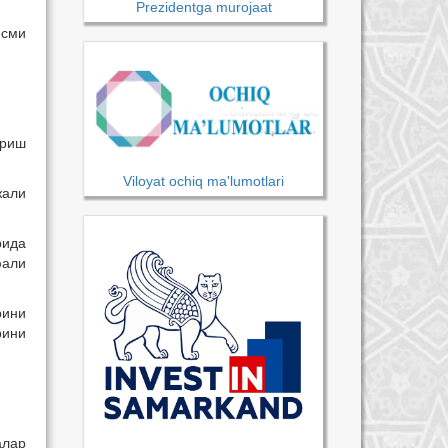
Prezidentga murojaat
исми
ириш
Viloyat ochiq ma'lumotlari
жали
рида
фали
рини
рини
алар