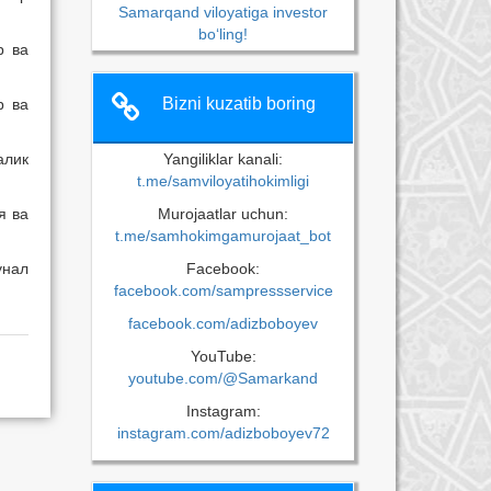
Samarqand viloyatiga investor
bo‘ling!
р ва
Bizni kuzatib boring
р ва
алик
Yangiliklar kanali:
t.me/samviloyatihokimligi
я ва
Murojaatlar uchun:
t.me/samhokimgamurojaat_bot
унал
Facebook:
facebook.com/sampressservice
facebook.com/adizboboyev
YouTube:
youtube.com/@Samarkand
Instagram:
instagram.com/adizboboyev72