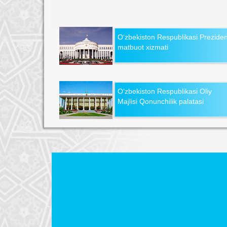
O‘zbekiston Respublikasi Preziden
matbuot xizmati
O‘zbekiston Respublikasi Oliy
Majlisi Qonunchilik palatasi