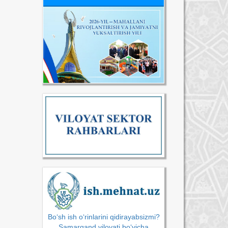
Bo‘sh ish o‘rinlarini qidirayabsizmi?
Samarqand viloyati bo‘yicha