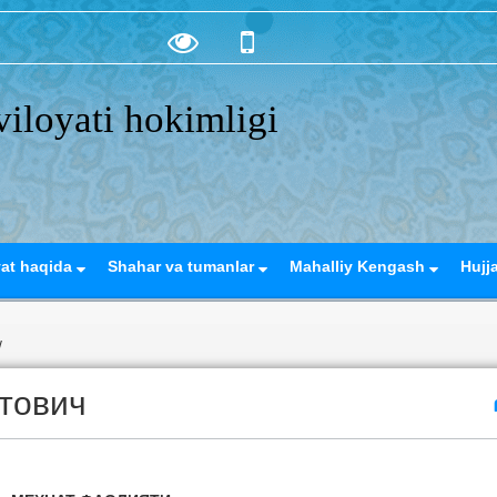
iloyati hokimligi
yat haqida
Shahar va tumanlar
Mahalliy Kengash
Hujj
/
тович