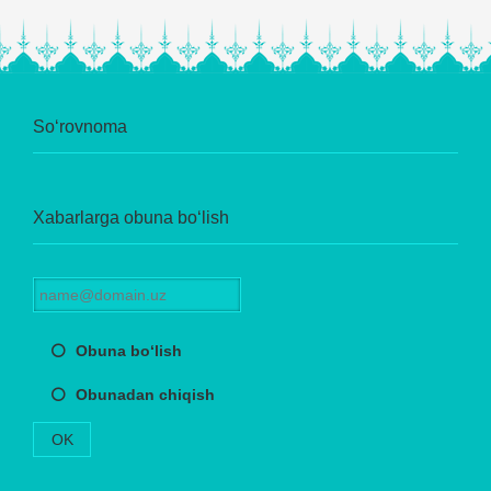
So‘rovnoma
Xabarlarga obuna bo‘lish
Obuna bo‘lish
Obunadan chiqish
OK