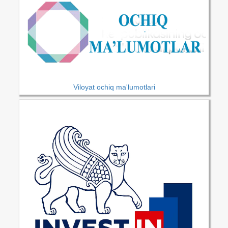
Viloyat ochiq ma'lumotlari