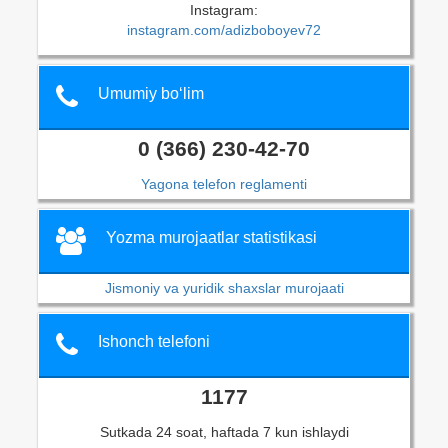
Instagram:
instagram.com/adizboboyev72
Umumiy bo‘lim
0 (366) 230-42-70
Yagona telefon reglamenti
Yozma murojaatlar statistikasi
Jismoniy va yuridik shaxslar murojaati
Ishonch telefoni
1177
Sutkada 24 soat, haftada 7 kun ishlaydi