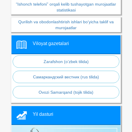
“Ishonch telefoni” orqali kelib tushayotgan murojaatlar
statistikasi
Qurilish va obodonlashtirish ishlari bo‘yicha taklif va
murojaatlar
Viloyat gazetalari
Zarafshon (o‘zbek tilida)
Самаркандский вестник (rus tilida)
Ovozi Samarqand (tojik tilida)
Yil dasturi