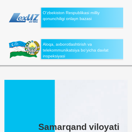
O‘zbekiston Respublikasi milliy
qonunchiligi onlayn bazasi
Aloqa, axborotlashtirish va
telekommunikatsiya bo‘yicha davlat
inspeksiyasi
Samarqand viloyati