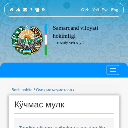
O‘zb
Ўзб
Рус
Eng
Samarqand viloyati
hokimligi
rasmiy veb-sayti
Bosh sahifa
/
Очиқ маълумотлар
/
Кўчмас мулк