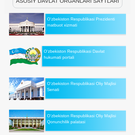
ASOSIY DAVLAT ORGANLARI SAYTLARI
O‘zbekiston Respublikasi Prezidenti
matbuot xizmati
O‘zbekiston Respublikasi Davlat
hukumati portali
O‘zbekiston Respublikasi Oliy Majlisi
Senati
O‘zbekiston Respublikasi Oliy Majlisi
Qonunchilik palatasi