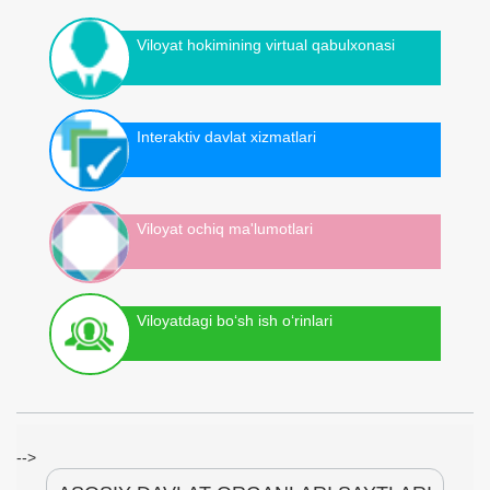
Viloyat hokimining virtual qabulxonasi
Interaktiv davlat xizmatlari
Viloyat ochiq ma'lumotlari
Viloyatdagi bo‘sh ish o‘rinlari
-->