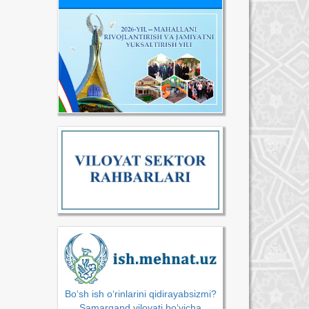
Bo‘sh ish o‘rinlarini qidirayabsizmi?
Samarqand viloyati bo‘yicha