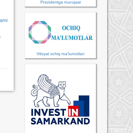
Prezidentga murojaat
arni
a
Viloyat ochiq ma'lumotlari