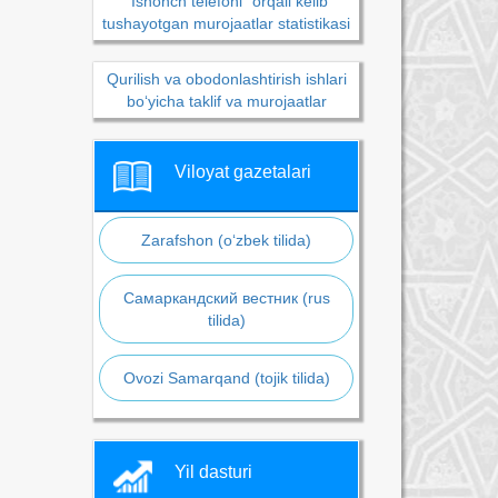
“Ishonch telefoni” orqali kelib
tushayotgan murojaatlar statistikasi
Qurilish va obodonlashtirish ishlari
bo‘yicha taklif va murojaatlar
Viloyat gazetalari
Zarafshon (o‘zbek tilida)
Самаркандский вестник (rus
tilida)
Ovozi Samarqand (tojik tilida)
Yil dasturi