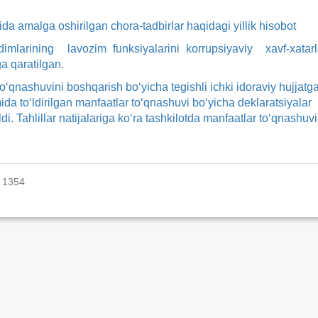
ida amalga oshirilgan chora-tadbirlar haqidagi yillik hisobot
imlarining lavozim funksiyalarini korrupsiyaviy xavf-xatarl
ga qaratilgan.
‘qnashuvini boshqarish bo‘yicha tegishli ichki idoraviy hujjatg
 to‘ldirilgan manfaatlar to‘qnashuvi bo‘yicha deklaratsiyalar
ldi. Tahlillar natijalariga ko‘ra tashkilotda manfaatlar to‘qnashuvi
: 1354