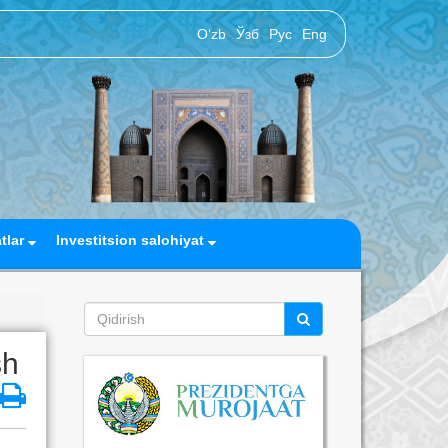
O‘zb
Ўзб
Рус
Eng
atlar
Investitsion salohiyat
sh