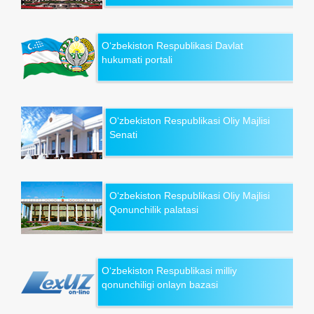
O‘zbekiston Respublikasi Davlat
hukumati portali
O‘zbekiston Respublikasi Oliy Majlisi
Senati
O‘zbekiston Respublikasi Oliy Majlisi
Qonunchilik palatasi
O‘zbekiston Respublikasi milliy
qonunchiligi onlayn bazasi