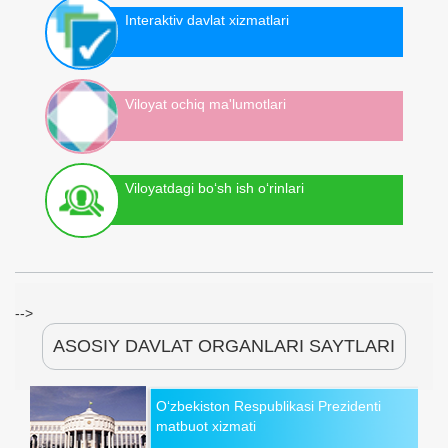
Interaktiv davlat xizmatlari
Viloyat ochiq ma'lumotlari
Viloyatdagi bo‘sh ish o‘rinlari
-->
ASOSIY DAVLAT ORGANLARI SAYTLARI
O‘zbekiston Respublikasi Prezidenti
matbuot xizmati