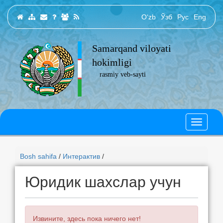
O‘zb
Ўзб
Рус
Eng
Samarqand viloyati
hokimligi
rasmiy veb-sayti
Bosh sahifa
/
Интерактив
/
Юридик шахслар учун
Извините, здесь пока ничего нет!