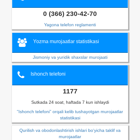
0 (366) 230-42-70
Yagona telefon reglamenti
Yozma murojaatlar statistikasi
Jismoniy va yuridik shaxslar murojaati
Ishonch telefoni
1177
Sutkada 24 soat, haftada 7 kun ishlaydi
“Ishonch telefoni” orqali kelib tushayotgan murojaatlar
statistikasi
Qurilish va obodonlashtirish ishlari bo‘yicha taklif va
murojaatlar