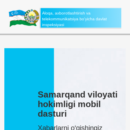
Aloqa, axborotlashtirish va
telekommunikatsiya bo‘yicha davlat
inspeksiyasi
Samarqand viloyati
hokimligi mobil
dasturi
Xabarlarni o‘qishingiz