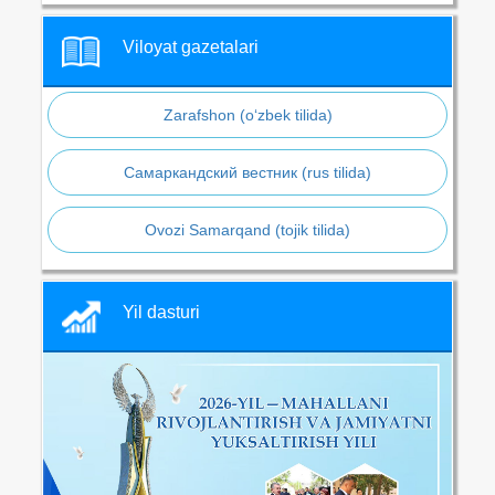
Viloyat gazetalari
Zarafshon (o‘zbek tilida)
Самаркандский вестник (rus tilida)
Ovozi Samarqand (tojik tilida)
Yil dasturi