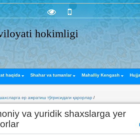
iloyati hokimligi
yat haqida
Shahar va tumanlar
Mahalliy Kengash
Hujj
ахсларга ер ажратиш тўғрисидаги қарорлар
/
oniy va yuridik shaxslarga yer
rorlar