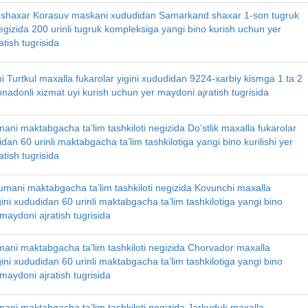
shaxar Korasuv maskani xududidan Samarkand shaxar 1-son tugruk
gizida 200 urinli tugruk kompleksiga yangi bino kurish uchun yer
tish tugrisida
i Turtkul maxalla fukarolar yigini xududidan 9224-xarbiy kismga 1 ta 2
onadonli xizmat uyi kurish uchun yer maydoni ajratish tugrisida
ani maktabgacha ta’lim tashkiloti negizida Do‘stlik maxalla fukarolar
idan 60 urinli maktabgacha ta’lim tashkilotiga yangi bino kurilishi yer
tish tugrisida
umani maktabgacha ta’lim tashkiloti negizida Kovunchi maxalla
gini xududidan 60 urinli maktabgacha ta’lim tashkilotiga yangi bino
r maydoni ajratish tugrisida
ani maktabgacha ta’lim tashkiloti negizida Chorvador maxalla
gini xududidan 60 urinli maktabgacha ta’lim tashkilotiga yangi bino
r maydoni ajratish tugrisida
ani maktabgacha ta’lim tashkiloti negizida Jarkuduk maxalla