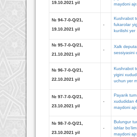
19.10.2021 yil
maydoni ajra
Kushrabot t
№ 94-7-0-Q/21,
-
fukarolar yi
19.10.2021 yil
kurilishi ye
№ 95-7-0-Q/21,
Xalk deputat
-
sessiyasini 
21.10.2021 yil
Kushrabot t
№ 96-7-0-Q/21,
yigini xudud
22.10.2021 yil
uchun yer m
Payarik tuma
№ 97-7-0-Q/21,
-
xududidan 48
23.10.2021 yil
maydoni ajra
Bulungur tu
№ 98-7-0-Q/21,
-
ishlar bo‘li
23.10.2021 yil
maydoni ajra