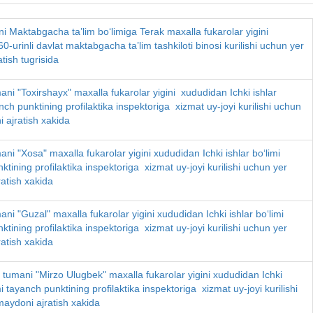
i Maktabgacha ta’lim bo‘limiga Terak maxalla fukarolar yigini
0-urinli davlat maktabgacha ta’lim tashkiloti binosi kurilishi uchun yer
tish tugrisida
ani "Toxirshayx" maxalla fukarolar yigini xududidan Ichki ishlar
nch punktining profilaktika inspektoriga xizmat uy-joyi kurilishi uchun
 ajratish xakida
ani "Xosa" maxalla fukarolar yigini xududidan Ichki ishlar bo‘limi
ktining profilaktika inspektoriga xizmat uy-joyi kurilishi uchun yer
atish xakida
ani "Guzal" maxalla fukarolar yigini xududidan Ichki ishlar bo‘limi
ktining profilaktika inspektoriga xizmat uy-joyi kurilishi uchun yer
atish xakida
umani "Mirzo Ulugbek" maxalla fukarolar yigini xududidan Ichki
mi tayanch punktining profilaktika inspektoriga xizmat uy-joyi kurilishi
aydoni ajratish xakida