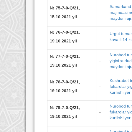
Samarkand 
№ 75-7-0-Q/21,
-
majmuasi ne
15.10.2021 yil
maydoni ajra
№ 76-7-0-Q/21,
Urgut tuman
kavatli 14 x
19.10.2021 yil
Nurobod tum
№ 77-7-0-Q/21,
-
yigini xudud
19.10.2021 yil
maydoni ajra
Kushrabot t
№ 78-7-0-Q/21,
-
fukarolar yi
19.10.2021 yil
kurilishi ye
Nurobod tum
№ 79-7-0-Q/21,
-
fukarolar yi
19.10.2021 yil
kurilishi ye
Nurobod tum