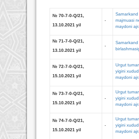
Samarkand 
№ 70-7-0-Q/21,
-
majmuasi ne
13.10.2021 yil
maydoni ajra
№ 71-7-0-Q/21,
Samarkand 
-
birlashmasig
13.10.2021 yil
Urgut tuman
№ 72-7-0-Q/21,
yigini xudud
15.10.2021 yil
maydoni ajra
Urgut tuman
№ 73-7-0-Q/21,
-
yigini xudud
15.10.2021 yil
maydoni ajra
Urgut tuman
№ 74-7-0-Q/21,
-
yigini xudud
15.10.2021 yil
maydoni ajra