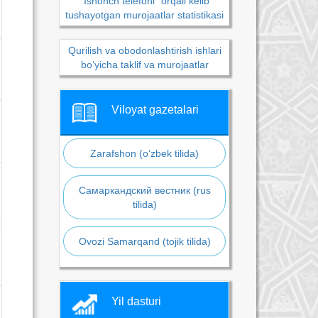
“Ishonch telefoni” orqali kelib
tushayotgan murojaatlar statistikasi
Qurilish va obodonlashtirish ishlari
bo‘yicha taklif va murojaatlar
Viloyat gazetalari
Zarafshon (o‘zbek tilida)
Самаркандский вестник (rus
tilida)
Ovozi Samarqand (tojik tilida)
Yil dasturi