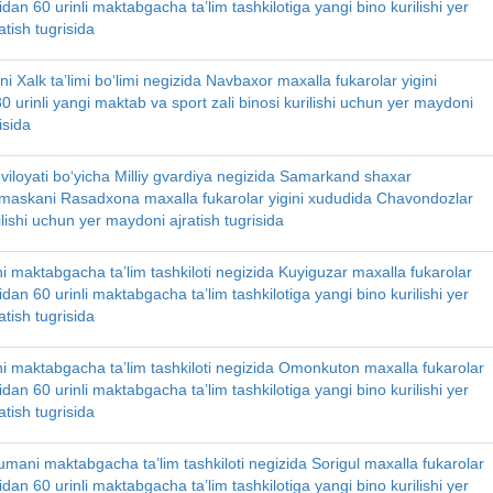
idan 60 urinli maktabgacha ta’lim tashkilotiga yangi bino kurilishi yer
tish tugrisida
i Xalk ta’limi bo‘limi negizida Navbaxor maxalla fukarolar yigini
 urinli yangi maktab va sport zali binosi kurilishi uchun yer maydoni
isida
iloyati bo‘yicha Milliy gvardiya negizida Samarkand shaxar
askani Rasadxona maxalla fukarolar yigini xududida Chavondozlar
lishi uchun yer maydoni ajratish tugrisida
i maktabgacha ta’lim tashkiloti negizida Kuyiguzar maxalla fukarolar
idan 60 urinli maktabgacha ta’lim tashkilotiga yangi bino kurilishi yer
tish tugrisida
i maktabgacha ta’lim tashkiloti negizida Omonkuton maxalla fukarolar
idan 60 urinli maktabgacha ta’lim tashkilotiga yangi bino kurilishi yer
tish tugrisida
umani maktabgacha ta’lim tashkiloti negizida Sorigul maxalla fukarolar
idan 60 urinli maktabgacha ta’lim tashkilotiga yangi bino kurilishi yer