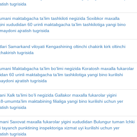
tish tugrisida
umani maktabgacha ta’lim tashkiloti negizida Soxibkor maxalla
gini xududidan 60 urinli maktabgacha ta’lim tashkilotiga yangi bino
r maydoni ajratish tugrisida
lari Samarkand viloyati Kengashining oltinchi chakirik kirk oltinchi
chakirish tugrisida
umani Maktabgacha ta’lim bo‘limi negizida Koratosh maxalla fukarolar
idan 60 urinli maktabgacha ta’lim tashkilotiga yangi bino kurilishi
aydoni ajratish tugrisida
ni Xalk ta’limi bo‘li negizida Gallakor maxalla fukarolar yigini
-umumta’lim maktabining filialiga yangi bino kurilishi uchun yer
tish tugrisida
mani Saxovat maxalla fukarolar yigini xududidan Bulungur tuman Ichki
mi tayanch punktining inspektoriga xizmat uyi kurilishi uchun yer
tish tugrisida