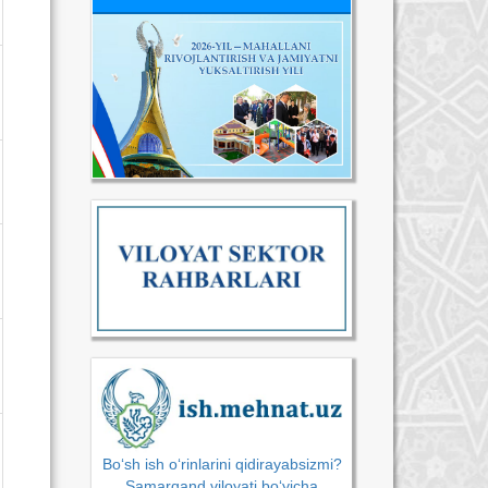
Bo‘sh ish o‘rinlarini qidirayabsizmi?
Samarqand viloyati bo‘yicha