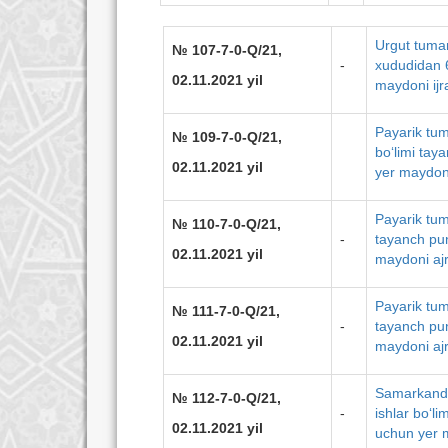
Urgut tuman
№ 10
7
-7-0-Q/21,
-
xududidan 6
02.11.2021 yil
maydoni ijra
Payarik tum
№ 10
9
-7-0-Q/21,
bo‘limi taya
02.11.2021 yil
yer maydoni
Payarik tum
№ 1
10
-7-0-Q/21,
-
tayanch pun
02.11.2021 yil
maydoni ajr
Payarik tum
№ 1
11
-7-0-Q/21,
-
tayanch pun
02.11.2021 yil
maydoni ajr
Samarkand t
№ 1
12
-7-0-Q/21,
-
ishlar bo‘li
02.11.2021 yil
uchun yer m