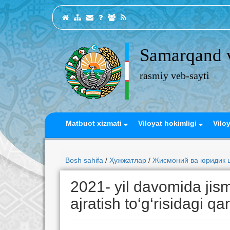
Samarqand v
rasmiy veb-sayti
Matbuot xizmati
Viloyat hokimligi
Vilo
Bosh sahifa
/
Ҳужжатлар
/
Жисмоний ва юридик ш
2021- yil davomida jism
ajratish to‘g‘risidagi qa