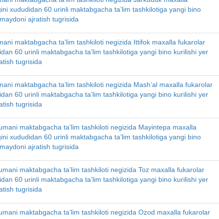
gini xududidan 60 urinli maktabgacha ta’lim tashkilotiga yangi bino
r maydoni ajratish tugrisida
ni maktabgacha ta’lim tashkiloti negizida Ittifok maxalla fukarolar
idan 60 urinli maktabgacha ta’lim tashkilotiga yangi bino kurilishi yer
tish tugrisida
ani maktabgacha ta’lim tashkiloti negizida Mash’al maxalla fukarolar
idan 60 urinli maktabgacha ta’lim tashkilotiga yangi bino kurilishi yer
tish tugrisida
umani maktabgacha ta’lim tashkiloti negizida Mayintepa maxalla
gini xududidan 60 urinli maktabgacha ta’lim tashkilotiga yangi bino
r maydoni ajratish tugrisida
umani maktabgacha ta’lim tashkiloti negizida Toz maxalla fukarolar
idan 60 urinli maktabgacha ta’lim tashkilotiga yangi bino kurilishi yer
tish tugrisida
umani maktabgacha ta’lim tashkiloti negizida Ozod maxalla fukarolar