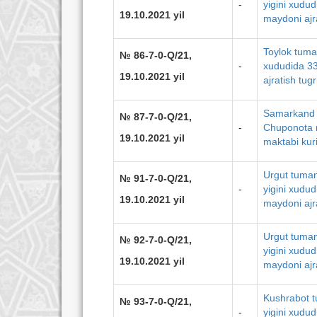
-
yigini xudud
19.10.2021 yil
maydoni ajra
Toylok tuman
№ 86-7-0-Q/21,
-
xududida 330
19.10.2021 yil
ajratish tugr
Samarkand v
№ 87-7-0-Q/21,
-
Chuponota m
19.10.2021 yil
maktabi kuri
Urgut tuman
№ 91-7-0-Q/21,
-
yigini xudud
19.10.2021 yil
maydoni ajra
Urgut tuman
№ 92-7-0-Q/21,
yigini xudud
19.10.2021 yil
maydoni ajra
Kushrabot t
№ 93-7-0-Q/21,
-
yigini xudud