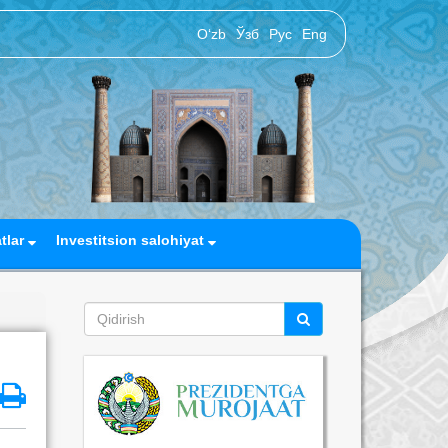
O‘zb
Ўзб
Рус
Eng
atlar
Investitsion salohiyat