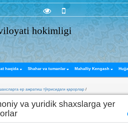
iloyati hokimligi
yat haqida
Shahar va tumanlar
Mahalliy Kengash
Hujj
ахсларга ер ажратиш тўғрисидаги қарорлар
/
oniy va yuridik shaxslarga yer
rorlar