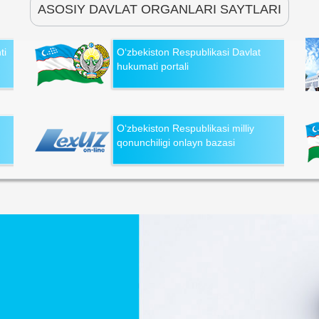
ASOSIY DAVLAT ORGANLARI SAYTLARI
ti
O‘zbekiston Respublikasi Davlat
hukumati portali
O‘zbekiston Respublikasi milliy
qonunchiligi onlayn bazasi