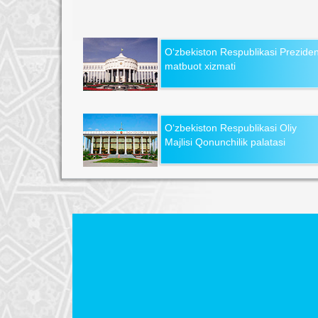
O‘zbekiston Respublikasi Preziden
matbuot xizmati
O‘zbekiston Respublikasi Oliy
Majlisi Qonunchilik palatasi