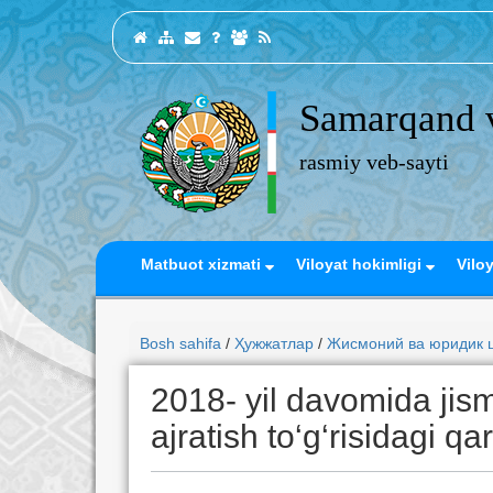
Samarqand v
rasmiy veb-sayti
Matbuot xizmati
Viloyat hokimligi
Vilo
Bosh sahifa
/
Ҳужжатлар
/
Жисмоний ва юридик ш
2018- yil davomida jism
ajratish to‘g‘risidagi qa