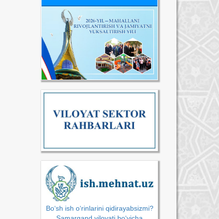
Bo‘sh ish o‘rinlarini qidirayabsizmi?
Samarqand viloyati bo‘yicha