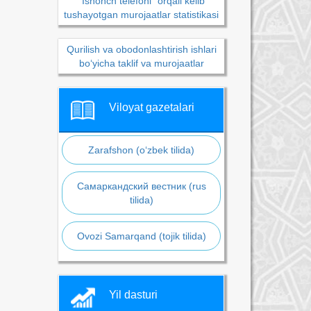
“Ishonch telefoni” orqali kelib
tushayotgan murojaatlar statistikasi
Qurilish va obodonlashtirish ishlari
bo‘yicha taklif va murojaatlar
Viloyat gazetalari
Zarafshon (o‘zbek tilida)
Самаркандский вестник (rus
tilida)
Ovozi Samarqand (tojik tilida)
Yil dasturi