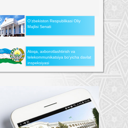
O‘zbekiston Respublikasi Oliy
Majlisi Senati
Aloqa, axborotlashtirish va
telekommunikatsiya bo‘yicha davlat
inspeksiyasi