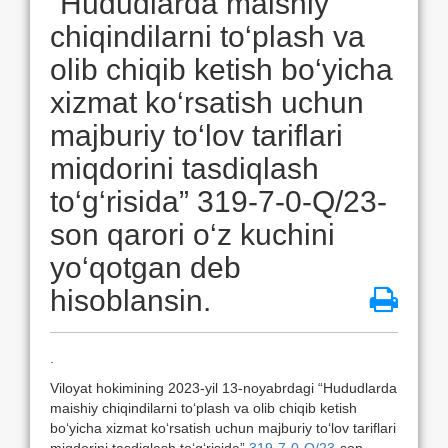
“Hududlarda maishiy
chiqindilarni to‘plash va
olib chiqib ketish bo‘yicha
xizmat ko‘rsatish uchun
majburiy to‘lov tariflari
miqdorini tasdiqlash
to‘g‘risida” 319-7-0-Q/23-
son qarori o‘z kuchini
yo‘qotgan deb
hisoblansin.
.
Viloyat hokimining 2023-yil 13-noyabrdagi “Hududlarda
maishiy chiqindilarni to‘plash va olib chiqib ketish
bo‘yicha xizmat ko‘rsatish uchun majburiy to‘lov tariflari