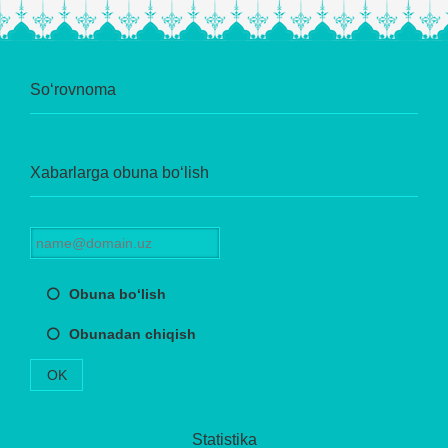
So‘rovnoma
Xabarlarga obuna bo‘lish
Obuna bo‘lish
Obunadan chiqish
OK
Statistika