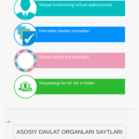
Viloyat hokimining virtual qabulxonasi
Interaktiv davlat xizmatlari
Viloyat ochiq ma'lumotlari
Viloyatdagi bo‘sh ish o‘rinlari
-->
ASOSIY DAVLAT ORGANLARI SAYTLARI