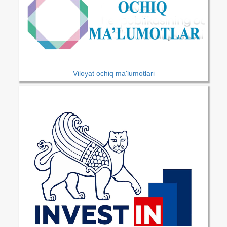
Viloyat ochiq ma'lumotlari