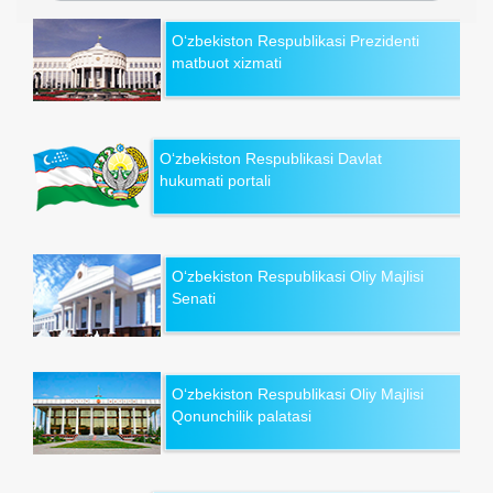
O‘zbekiston Respublikasi Prezidenti
matbuot xizmati
O‘zbekiston Respublikasi Davlat
hukumati portali
O‘zbekiston Respublikasi Oliy Majlisi
Senati
O‘zbekiston Respublikasi Oliy Majlisi
Qonunchilik palatasi