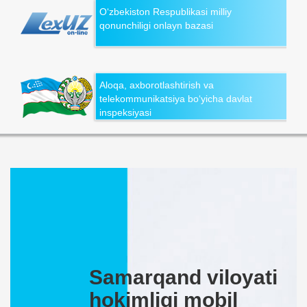
O‘zbekiston Respublikasi milliy
qonunchiligi onlayn bazasi
Aloqa, axborotlashtirish va
telekommunikatsiya bo‘yicha davlat
inspeksiyasi
Samarqand viloyati
hokimligi mobil