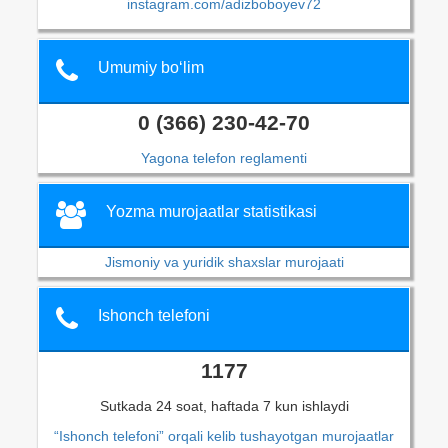
instagram.com/adizboboyev72
Umumiy bo‘lim
0 (366) 230-42-70
Yagona telefon reglamenti
Yozma murojaatlar statistikasi
Jismoniy va yuridik shaxslar murojaati
Ishonch telefoni
1177
Sutkada 24 soat, haftada 7 kun ishlaydi
“Ishonch telefoni” orqali kelib tushayotgan murojaatlar