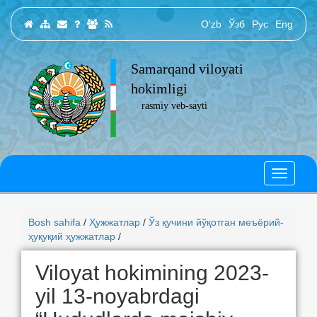
O‘zb
Ўзб
Рус
Eng
Samarqand viloyati
hokimligi
rasmiy veb-sayti
Bosh sahifa
/
Ҳужжатлар
/
Ўз қучини йўқотган меъёрий-
ҳуқуқий ҳужжатлар
/
Viloyat hokimining 2023-
yil 13-noyabrdagi