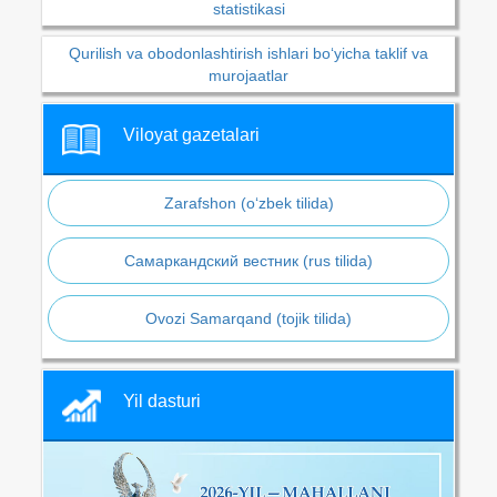
statistikasi
Qurilish va obodonlashtirish ishlari bo‘yicha taklif va
murojaatlar
Viloyat gazetalari
Zarafshon (o‘zbek tilida)
Самаркандский вестник (rus tilida)
Ovozi Samarqand (tojik tilida)
Yil dasturi