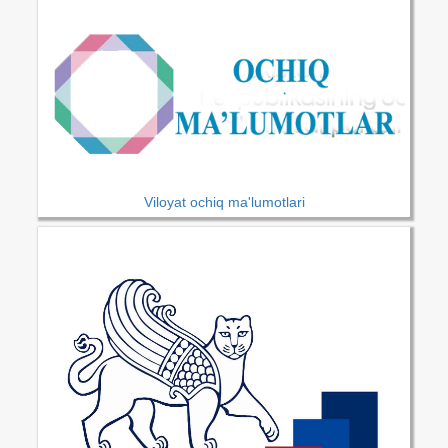
Viloyat ochiq ma'lumotlari