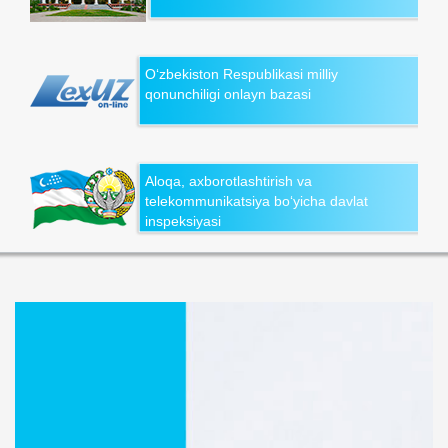
O‘zbekiston Respublikasi milliy
qonunchiligi onlayn bazasi
Aloqa, axborotlashtirish va
telekommunikatsiya bo‘yicha davlat
inspeksiyasi