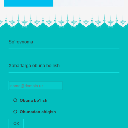
So‘rovnoma
Xabarlarga obuna bo‘lish
Obuna bo‘lish
Obunadan chiqish
OK