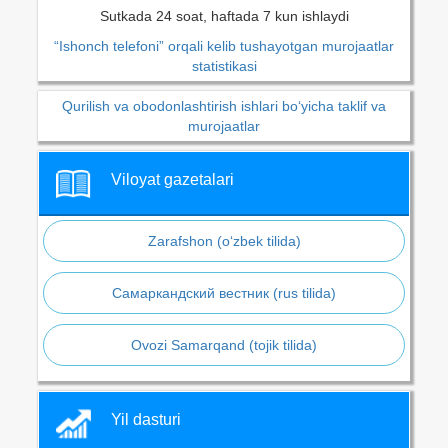
Sutkada 24 soat, haftada 7 kun ishlaydi
“Ishonch telefoni” orqali kelib tushayotgan murojaatlar
statistikasi
Qurilish va obodonlashtirish ishlari bo‘yicha taklif va
murojaatlar
Viloyat gazetalari
Zarafshon (o‘zbek tilida)
Самаркандский вестник (rus tilida)
Ovozi Samarqand (tojik tilida)
Yil dasturi