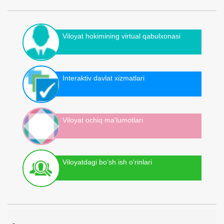
Viloyat hokimining virtual qabulxonasi
Interaktiv davlat xizmatlari
Viloyat ochiq ma'lumotlari
Viloyatdagi bo‘sh ish o‘rinlari