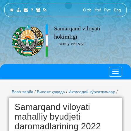
O‘zb
Ўзб
Рус
Eng
Samarqand viloyati
hokimligi
rasmiy veb-sayti
Bosh sahifa
/
Вилоят ҳақида
/
Иқтисодий кўрсаткичлар
/
Samarqand viloyati
mahalliy byudjeti
daromadlarining 2022