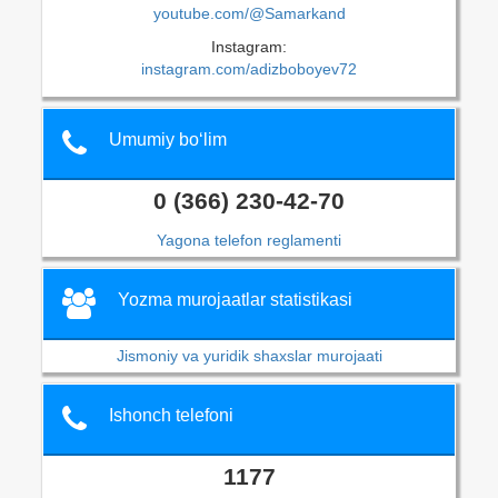
youtube.com/@Samarkand
Instagram:
instagram.com/adizboboyev72
Umumiy bo‘lim
0 (366) 230-42-70
Yagona telefon reglamenti
Yozma murojaatlar statistikasi
Jismoniy va yuridik shaxslar murojaati
Ishonch telefoni
1177