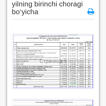
yilning birinchi choragi
bo‘yicha
.