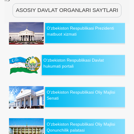
-->
ASOSIY DAVLAT ORGANLARI SAYTLARI
O‘zbekiston Respublikasi Prezidenti
matbuot xizmati
O‘zbekiston Respublikasi Davlat
hukumati portali
O‘zbekiston Respublikasi Oliy Majlisi
Senati
O‘zbekiston Respublikasi Oliy Majlisi
Qonunchilik palatasi