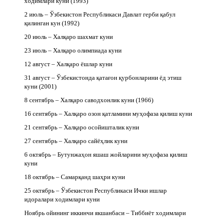
ходимлари куни (1993)
2 июль – Ўзбекистон Республикаси Давлат герби қабул
қилинган кун (1992)
20 июль – Халқаро шахмат куни
23 июль – Халқаро олимпиада куни
12 август – Халқаро ёшлар куни
31 август – Ўзбекистонда қатағон қурбонларини ёд этиш
куни (2001)
8 сентябрь – Халқаро саводхонлик куни (1966)
16 сентябрь – Халқаро озон қатламини муҳофаза қилиш куни
21 сентябрь – Халқаро осойишталик куни
27 сентябрь – Халқаро сайёҳлик куни
6 октябрь – Бутунжаҳон яшаш жойларини муҳофаза қилиш
куни
18 октябрь – Самарқанд шаҳри куни
25 октябрь – Ўзбекистон Республикаси Ички ишлар
идоралари ходимлари куни
Ноябрь ойининг иккинчи якшанбаси – Тиббиёт ходимлари