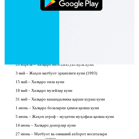
Миллатлар Ташкилоти(БМТ)га аъзо бўлган кун
22 март – Мирзо Улуғбек туғилган кун
22 март – Халқаро оби – ҳаёт куни
27 март – Халқаро театр куни
1 апрель – Кулги ва ҳазил куни
7 апрель – Жаҳон саломатлик куни
12 апрель – Жаҳон авиация ва космонавтикаси куни
26 апрель – Халқаро интеллектуал мулк куни
3 май – Жаҳон матбуот эркинлиги куни (1993)
15 май – Халқаро оила куни
18 май – Халқаро музейлар куни
31 май – Халқаро кашандаликка қарши кураш куни
1 июнь – Халқаро болаларни ҳимоя қилиш куни
5 июнь – Жаҳон атроф – муҳитни муҳофаза қилиш куни
14 июнь – Халқаро донорлар куни
27 июнь – Матбуот ва оммавий ахборот воситалари