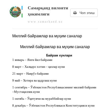
Самарқанд вилояти
Чоп этиш
ҳокимлиги
w w w . s a m a r k a n d . u z
Миллий байрамлар ва муҳим саналар
Миллий байрамлар ва муҳим саналар
Байрам кунлари
1 январь – Янги йил байрами
8 март – Халқаро хотин – қизлар куни
21 март – Наврўз байрами
9 май – Хотира ва қадрлаш куни
1 сентябрь – Ўзбекистон Республикасининг миллий байрами
–Мустақиллик куни
1 октябь – Ўқитувчи ва мураббийлар куни
8 декабрь – Ўзбекистон Республикаси Конституцияси куни