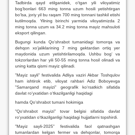
Tadbirda qayd etilganidek, o‘tgan yili viloyatimiz
bog‘bonlari 663 ming tonna uzum hosili yetishtirgan
bo‘lsa, joriy yil bu raqam 700 ming tonnani tashkil etishi
kutilmoqda. Yilning birinchi yarmida viloyatimizda 2
ming tonna uzum va 34.2 ming tonna mayiz mahsuloti
eksport qilingan.
Bugungi kunda Qo‘shrabot tumanidagi tomorqa va
dehqon xo‘jaliklarining 7 ming gektardan ortiq yer
maydonida uzum yetishtirilamoqda. Ushbu bog‘ va
tokzorlardan har yili 50-55 ming tonna hosil olinadi va
uning katta qismi mayiz qilinadi.
"Mayiz sayli" festivalida Adliya vaziri Akbar Toshqulov
ham ishtirok etib, viloyat rahbari Adiz Boboyevga
"Samarqand mayizi" geografik ko‘rsatkich sifatida
davlat ro‘yxatidan o‘tkazilganligi haqidagi
hamda Qo‘shrabot tumani hokimiga
"Qo‘shrabot mayizi" tovar belgisi sifatida davlat
ro‘yxatidan o‘tkazilganligi haqidagi hujjatlarni topshirdi.
"Mayiz sayli-2025" festivalida faol qatnashgan
tumanlardan kelgan fermer va dehqonlar, tomorqa