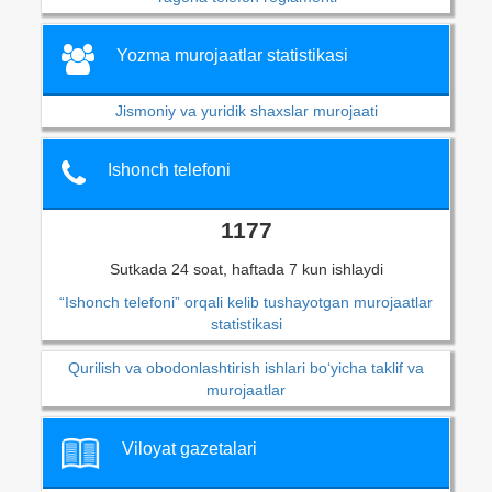
Yozma murojaatlar statistikasi
Jismoniy va yuridik shaxslar murojaati
Ishonch telefoni
1177
Sutkada 24 soat, haftada 7 kun ishlaydi
“Ishonch telefoni” orqali kelib tushayotgan murojaatlar
statistikasi
Qurilish va obodonlashtirish ishlari bo‘yicha taklif va
murojaatlar
Viloyat gazetalari