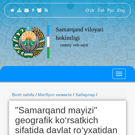
O‘zb
Ўзб
Рус
Eng
Samarqand viloyati
hokimligi
rasmiy veb-sayti
Bosh sahifa
/
Матбуот хизмати
/
Хабарлар
/
"Samarqand mayizi"
geografik ko‘rsatkich
sifatida davlat ro‘yxatidan