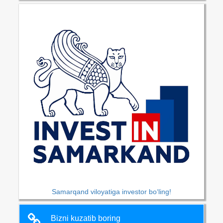
Samarqand viloyatiga investor bo‘ling!
Bizni kuzatib boring