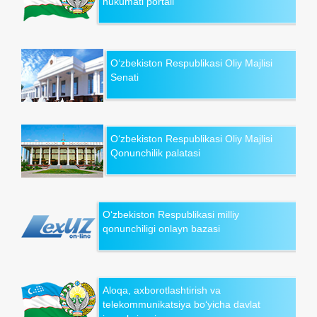
hukumati portali
O‘zbekiston Respublikasi Oliy Majlisi
Senati
O‘zbekiston Respublikasi Oliy Majlisi
Qonunchilik palatasi
O‘zbekiston Respublikasi milliy
qonunchiligi onlayn bazasi
Aloqa, axborotlashtirish va
telekommunikatsiya bo‘yicha davlat