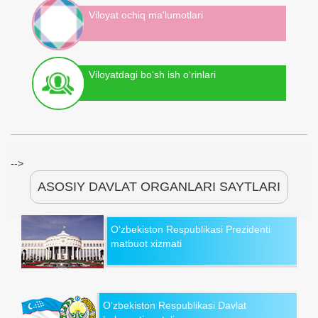
Viloyat ochiq ma'lumotlari
Viloyatdagi bo‘sh ish o‘rinlari
-->
ASOSIY DAVLAT ORGANLARI SAYTLARI
O‘zbekiston Respublikasi Prezidenti
matbuot xizmati
O‘zbekiston Respublikasi Davlat