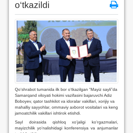
o‘tkazildi
Qo‘shrabot tumanida ilk bor o‘tkazilgan “Mayiz sayli”da
Samarqand viloyati hokimi vazifasini bajaruvchi Adiz
Boboyev, qator tashkilot va idoralar vakillari, xorijiy va
mahalliy sayyohlar, ommaviy axborot vositalari va keng
jamoatchilik vakillari ishtirok etishdi.
Sayl doirasida qishloq xo‘jaligi ko‘rgazmalari,
mayizchilik yo‘nalishidagi konferensiya va anjumanlar