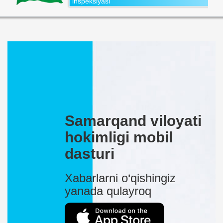
inspeksiyasi
Samarqand viloyati
hokimligi mobil
dasturi
Xabarlarni o‘qishingiz
yanada qulayroq