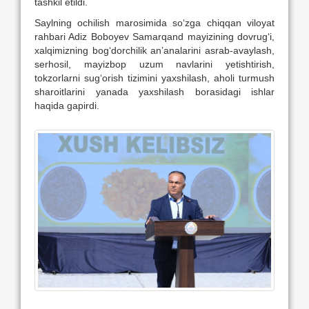
tashkil etildi.
Saylning ochilish marosimida so‘zga chiqqan viloyat
rahbari Adiz Boboyev Samarqand mayizining dovrug‘i,
xalqimizning bog‘dorchilik an’analarini asrab-avaylash,
serhosil, mayizbop uzum navlarini yetishtirish,
tokzorlarni sug‘orish tizimini yaxshilash, aholi turmush
sharoitlarini yanada yaxshilash borasidagi ishlar
haqida gapirdi.