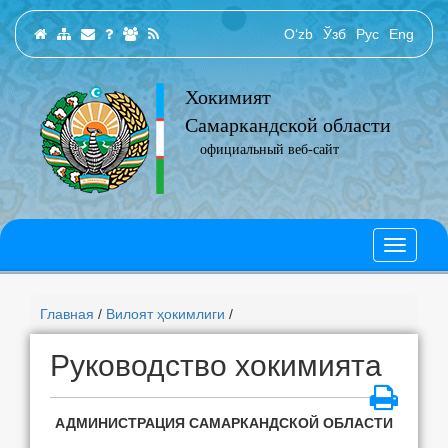
O‘zb
Ўзб
Рус
Eng
Хокимият
Самаркандской области
официальный веб-сайт
Главная
/
Вилоят ҳокимлиги
/
Руководство хокимията
АДМИНИСТРАЦИЯ САМАРКАНДСКОЙ ОБЛАСТИ