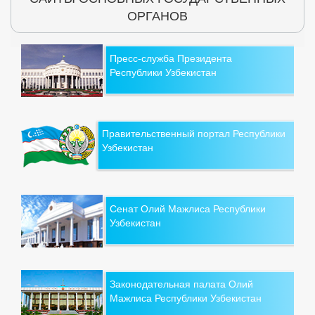
ОРГАНОВ
Пресс-служба Президента
Республики Узбекистан
Правительственный портал Республики
Узбекистан
Сенат Олий Мажлиса Республики
Узбекистан
Законодательная палата Олий
Мажлиса Республики Узбекистан