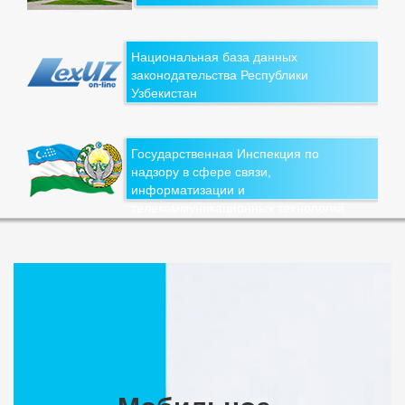
Национальная база данных
законодательства Республики
Узбекистан
Государственная Инспекция по
надзору в сфере связи,
информатизации и
телекоммуникационных технологий