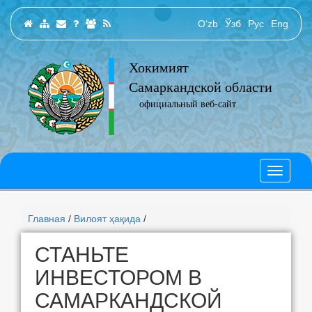
O‘zb
Ўзб
Рус
Eng
Хокимият
Самаркандской области
официальный веб-сайт
Главная
/
Вилоят ҳақида
/
СТАНЬТЕ
ИНВЕСТОРОМ В
САМАРКАНДСКОЙ