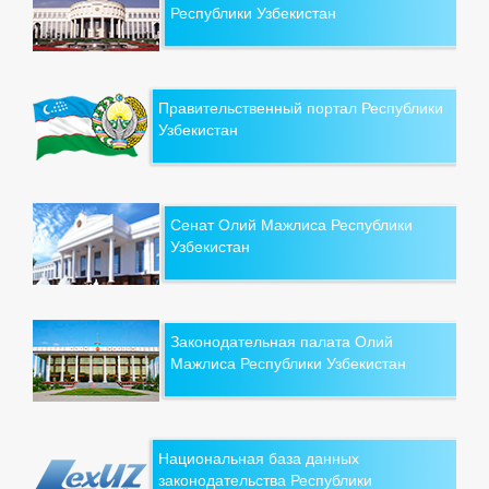
Республики Узбекистан
Правительственный портал Республики
Узбекистан
Сенат Олий Мажлиса Республики
Узбекистан
Законодательная палата Олий
Мажлиса Республики Узбекистан
Национальная база данных
законодательства Республики