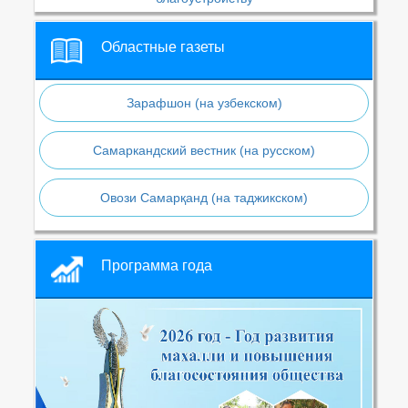
Областные газеты
Зарафшон (на узбекском)
Самаркандский вестник (на русском)
Овози Самарқанд (на таджикском)
Программа года