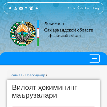
O‘zb
Ўзб
Рус
Eng
Хокимият
Самаркандской области
официальный веб-сайт
Главная
/
Пресс-центр
/
Вилоят ҳокимининг
маърузалари