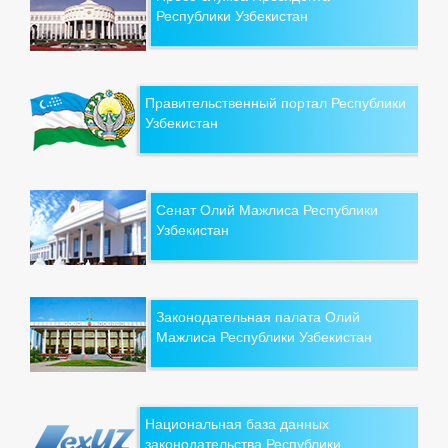
Республики Узбекистан
Правительственный портал Республики
Узбекистан
Сенат Олий Мажлиса Республики
Узбекистан
Законодательная палата Олий
Мажлиса Республики Узбекистан
Национальная база данных
законодательства Республики