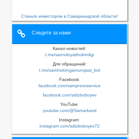
Станьте инвестором в Самаркандской области!
Следите за нами
Канал новостей:
t.me/samviloyatihokimligi
Для обращений:
t.me/samhokimgamurojaat_bot
Facebook:
facebook.com/sampressservice
facebook.com/adizboboyev
YouTube:
youtube.com/@Samarkand
Instagram:
instagram.com/adizboboyev72