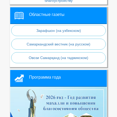
благоустройству
Областные газеты
Зарафшон (на узбекском)
Самаркандский вестник (на русском)
Овози Самарқанд (на таджикском)
Программа года