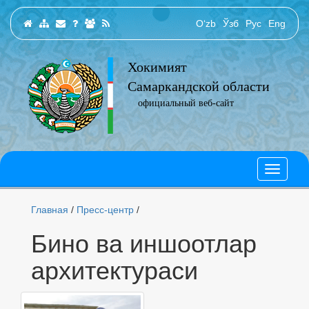
O‘zb
Ўзб
Рус
Eng
Хокимият
Самаркандской области
официальный веб-сайт
Главная
/
Пресс-центр
/
Бино ва иншоотлар
архитектураси