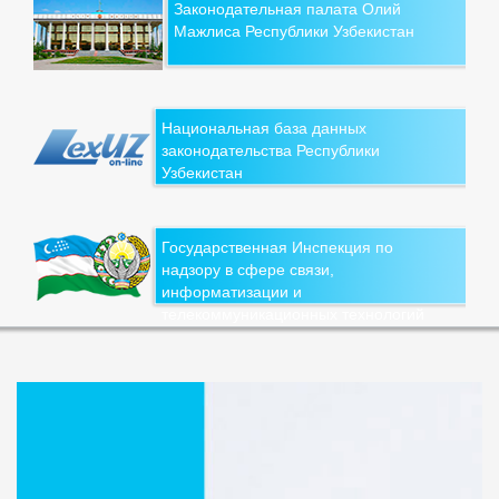
Законодательная палата Олий
Мажлиса Республики Узбекистан
Национальная база данных
законодательства Республики
Узбекистан
Государственная Инспекция по
надзору в сфере связи,
информатизации и
телекоммуникационных технологий