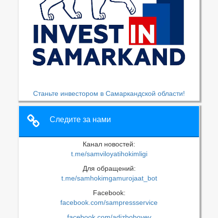
Станьте инвестором в Самаркандской области!
Следите за нами
Канал новостей:
t.me/samviloyatihokimligi
Для обращений:
t.me/samhokimgamurojaat_bot
Facebook:
facebook.com/sampressservice
facebook.com/adizboboyev