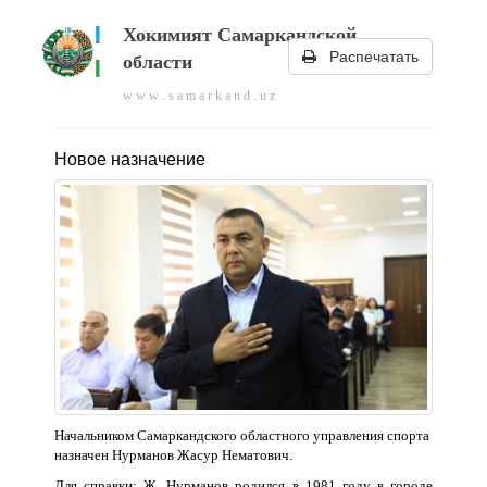
Хокимият Самаркандской
Распечатать
области
w w w . s a m a r k a n d . u z
Новое назначение
Начальником Самаркандского областного управления спорта
назначен Нурманов Жасур Нематович.
Для справки: Ж. Нурманов родился в 1981 году в городе