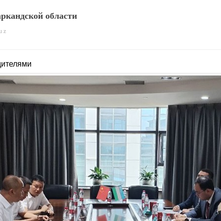
ркандской области
u z
дителями