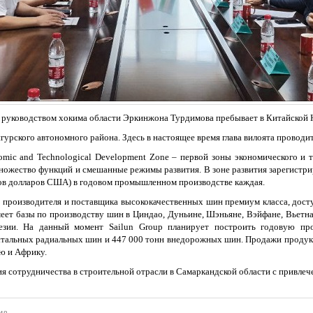
д руководством хокима области Эркинжона Турдимова пребывает в Китайской
гурского автономного района. Здесь в настоящее время глава вилоята прово
mic and Technological Development Zone – первой зоны экономического и т
ножество функций и смешанные режимы развития. В зоне развития зарегистрир
ов долларов США) в годовом промышленном производстве каждая.
, производителя и поставщика высококачественных шин премиум класса, дост
ет базы по производству шин в Циндао, Дуньине, Шэньяне, Вэйфане, Вьетна
езии. На данный момент Sailun Group планирует построить годовую пр
стальных радиальных шин и 447 000 тонн внедорожных шин. Продажи продукц
ю и Африку.
 сотрудничества в строительной отрасли в Самаркандской области с привлеч