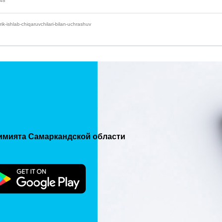
648
k-ishlab-chiqaruvchilari-bilan-uchrashuv
имията Самаркандской области