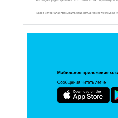
Последнее редактирование: 22/07/2024 12:20. Просмотров: 
Адрес материала: https://samarkand.uz/ru/press/news/xitoyning-yiri
Мобильное приложение хок
Сообщения читать легче