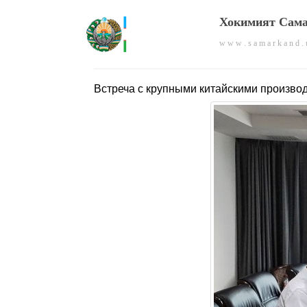
Хокимият Сама
w w w . s a m a r k a n d . 
Встреча с крупными китайскими произво