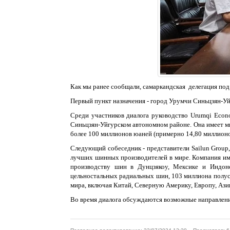
Как мы ранее сообщали, самаркандская делегация по
Первый пункт назначения - город Урумчи Синьцзян-Уй
Среди участников диалога руководство Urumqi Econo
Синьцзян-Уйгурском автономном районе. Она имеет м
более 100 миллионов юаней (примерно 14,80 миллион
Следующий собеседник - представители Sailun Group
лучших шинных производителей в мире. Компания име
производству шин в Дунцзякоу, Мексике и Индон
цельностальных радиальных шин, 103 миллиона полу
мира, включая Китай, Северную Америку, Европу, Ази
Во время диалога обсуждаются возможные направления