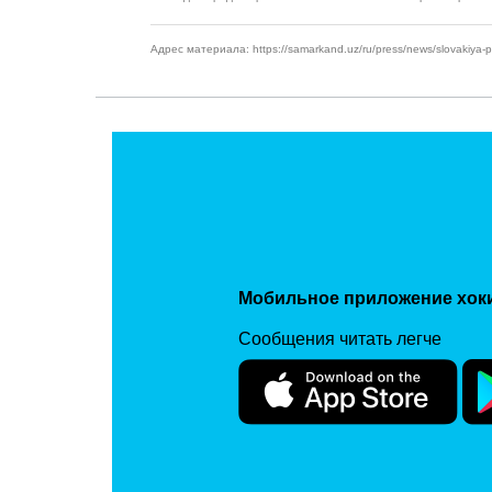
Адрес материала: https://samarkand.uz/ru/press/news/slovakiya-pre
Мобильное приложение хок
Сообщения читать легче