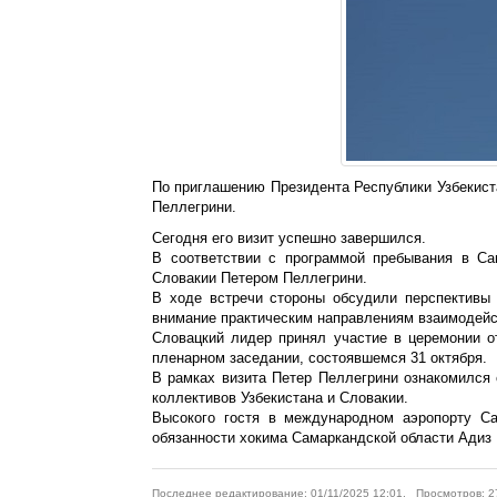
По приглашению Президента Республики Узбекист
Пеллегрини.
Сегодня его визит успешно завершился.
В соответствии с программой пребывания в Са
Словакии Петером Пеллегрини.
В ходе встречи стороны обсудили перспективы 
внимание практическим направлениям взаимодейст
Словацкий лидер принял участие в церемонии о
пленарном заседании, состоявшемся 31 октября.
В рамках визита Петер Пеллегрини ознакомился 
коллективов Узбекистана и Словакии.
Высокого гостя в международном аэропорту Са
обязанности хокима Самаркандской области Адиз
Последнее редактирование: 01/11/2025 12:01. Просмотров: 2