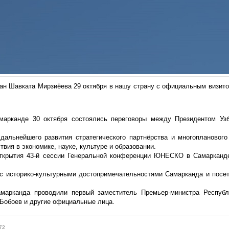
ан Шавката Мирзиёева 29 октября в нашу страну с официальным визит
марканде 30 октября состоялись переговоры между Президентом У
дальнейшего развития стратегического партнёрства и многоплановог
вия в экономике, науке, культуре и образовании.
ткрытия 43-й сессии Генеральной конференции ЮНЕСКО в Самарканде
с историко-культурными достопримечательностями Самарканда и посе
марканда проводили первый заместитель Премьер-министра Респуб
 Бобоев и другие официальные лица.
72