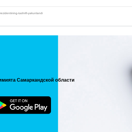
zidentining-tashrifi-yakunlandi
имията Самаркандской области