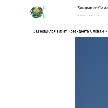
Хокимият Сама
w w w . s a m a r k a n d . 
Завершился визит Президента Словакии 