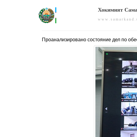
Хокимият Сама
w w w . s a m a r k a n d . 
Проанализировано состояние дел по о