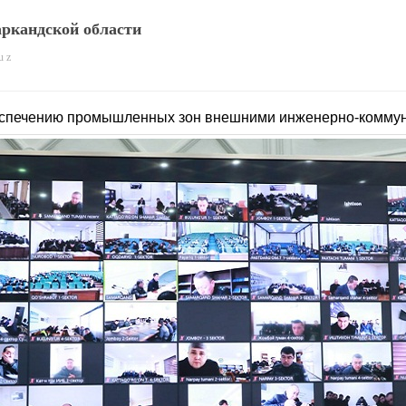
ркандской области
u z
беспечению промышленных зон внешними инженерно-комму