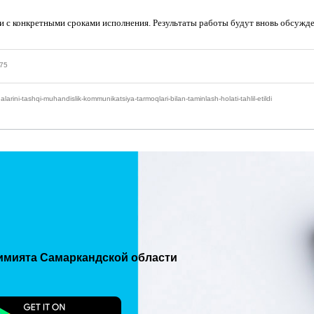
 с конкретными сроками исполнения. Результаты работы будут вновь обсужде
675
ni-tashqi-muhandislik-kommunikatsiya-tarmoqlari-bilan-taminlash-holati-tahlil-etildi
имията Самаркандской области