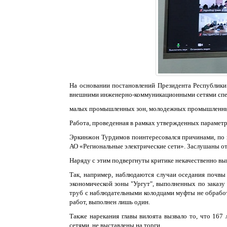
На основании постановлений Президента Республик
внешними инженерно-коммуникационными сетями спе
малых промышленных зон, молодежных промышленных
Работа, проведенная в рамках утвержденных параметр
Эркинжон Турдимов поинтересовался причинами, по к
АО «Региональные электрические сети». Заслушаны от
Наряду с этим подвергнуты критике некачественно в
Так, например, наблюдаются случаи оседания почвы
экономической зоны "Ургут", выполненных по заказу
труб с наблюдательными колодцами муфты не обработ
работ, выполнен лишь один.
Также нарекания главы вилоята вызвало то, что 16
сетями, не выставлены на торги.