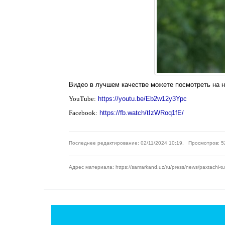
Видео в лучшем качестве можете посмотреть на 
YouTube:
https://youtu.be/Eb2w12y3Ypc
Facebook:
https://fb.watch/tIzWRoq1fE/
Последнее редактирование: 02/11/2024 10:19. Просмотров: 5
Адрес материала: https://samarkand.uz/ru/press/news/paxtachi-tum