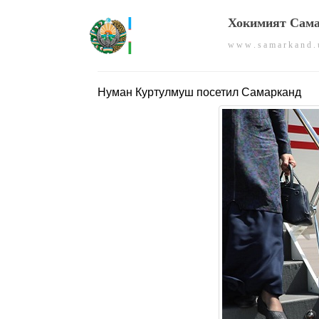
Хокимият Сама
w w w . s a m a r k a n d . 
Нуман Куртулмуш посетил Самарканд