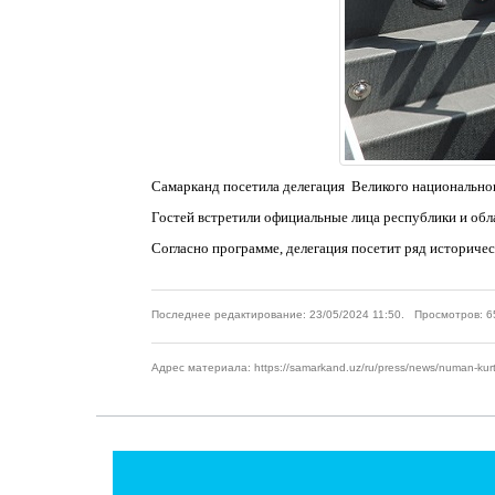
Самарканд посетила делегация Великого национально
Гостей встретили официальные лица республики и об
Согласно программе, делегация посетит ряд историчес
Последнее редактирование: 23/05/2024 11:50. Просмотров: 6
Адрес материала: https://samarkand.uz/ru/press/news/numan-kurt