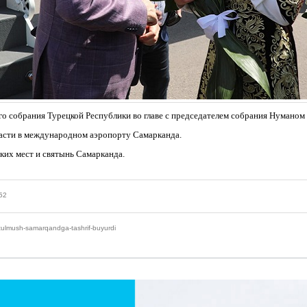
го собрания Турецкой Республики во главе с председателем собрания Нумано
ласти в международном аэропорту Самарканда.
ких мест и святынь Самарканда.
52
ulmush-samarqandga-tashrif-buyurdi