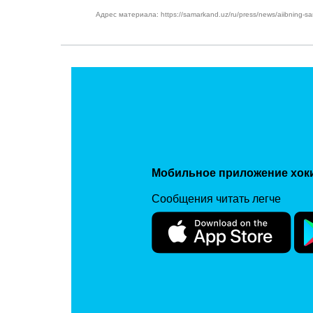
Адрес материала: https://samarkand.uz/ru/press/news/aiibning-samarq
Мобильное приложение хок
Сообщения читать легче