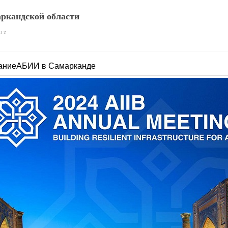
ркандской области
u z
раниеАБИИ в Самарканде