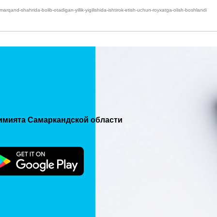
and-shahrida-bolib-otadigan-yillik-yigilishida-ishtirok-etish-uchun-royxatga-olish-boshlandi
имията Самаркандской области