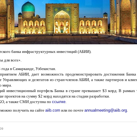
атского банка инфраструктурных инвестиций (АБИИ).
ы для всех».
 года в Самарканде, Узбекистан.
приятием АБИИ, дает возможность продемонстрировать достижения Банка
е Управляющих и делегатов из стран-членов АБИИ, а также партнеров и клиен
о мира.
щий инвестиционный портфель Банка в стране превышает $3 млрд. В рамках
е проектов на сумму $2 млрд находятся на стадии разработки.
НКО, а также СМИ доступна по
ссылке
.
можно получить на сайте
aiib.com
или по почте
annualmeeting@aiib.org
.
809