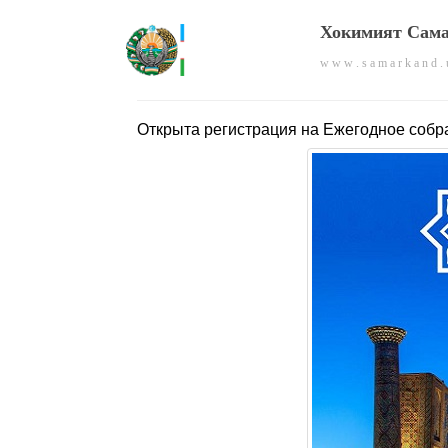
Хокимият Сама
w w w . s a m a r k a n d . 
Открыта регистрация на Ежегодное соб