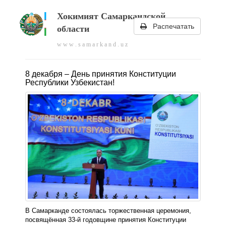
Хокимият Самаркандской
Распечатать
области
w w w . s a m a r k a n d . u z
8 декабря – День принятия Конституции
Республики Узбекистан!
В Самарканде состоялась торжественная церемония,
посвящённая 33-й годовщине принятия Конституции