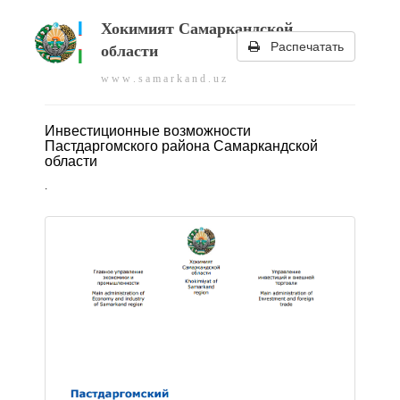
Хокимият Самаркандской
Распечатать
области
w w w . s a m a r k a n d . u z
Инвестиционные возможности
Пастдаргомского района Самаркандской
области
.