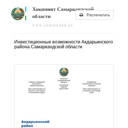
Хокимият Самаркандской
Распечатать
области
w w w . s a m a r k a n d . u z
Инвестиционные возможности Акдарьинского
района Самаркандской области
.