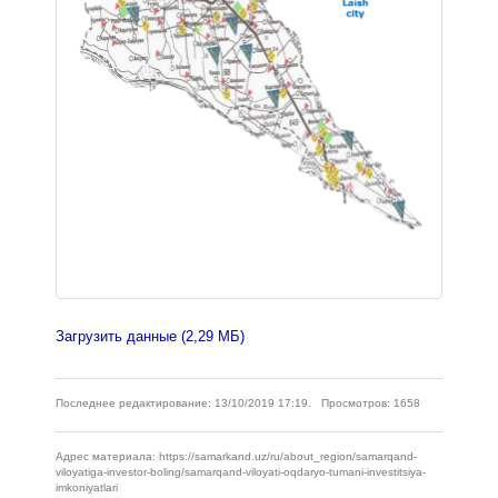
Загрузить данные (2,29 МБ)
Последнее редактирование: 13/10/2019 17:19. Просмотров: 1658
Адрес материала: https://samarkand.uz/ru/about_region/samarqand-
viloyatiga-investor-boling/samarqand-viloyati-oqdaryo-tumani-investitsiya-
imkoniyatlari