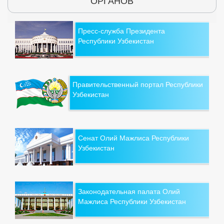
ОРГАНОВ
Пресс-служба Президента
Республики Узбекистан
Правительственный портал Республики
Узбекистан
Сенат Олий Мажлиса Республики
Узбекистан
Законодательная палата Олий
Мажлиса Республики Узбекистан