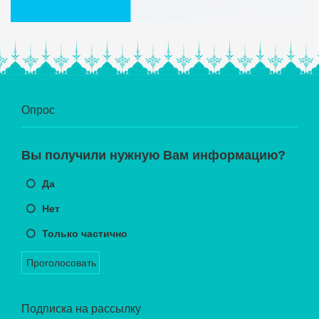
Опрос
Вы получили нужную Вам информацию?
Да
Нет
Только частично
Проголосовать
Подписка на рассылку