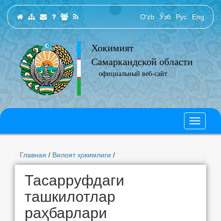
O‘zb
Ўзб
Рус
Eng
Хокимият
Самаркандской области
официальный веб-сайт
Главная
/
Вилоят ҳокимлиги
/
Тасарруфдаги
ташкилотлар
раҳбарлари