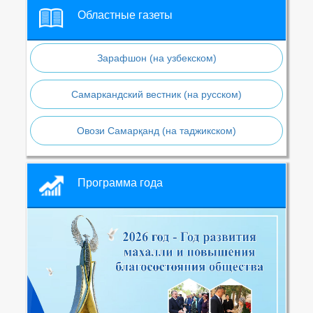
Областные газеты
Зарафшон (на узбекском)
Самаркандский вестник (на русском)
Овози Самарқанд (на таджикском)
Программа года