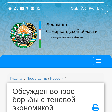
O‘zb
Ўзб
Рус
Eng
Хокимият
Самаркандской области
официальный веб-сайт
Главная
/
Пресс-центр
/
Новости
/
Обсужден вопрос
борьбы с теневой
экономикой