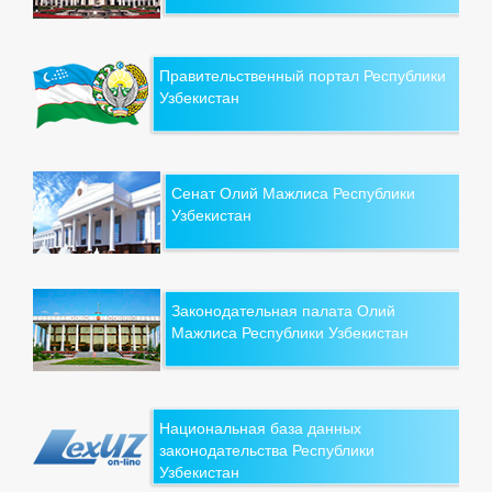
Правительственный портал Республики
Узбекистан
Сенат Олий Мажлиса Республики
Узбекистан
Законодательная палата Олий
Мажлиса Республики Узбекистан
Национальная база данных
законодательства Республики
Узбекистан