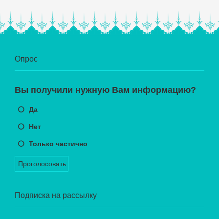
Опрос
Вы получили нужную Вам информацию?
Да
Нет
Только частично
Проголосовать
Подписка на рассылку