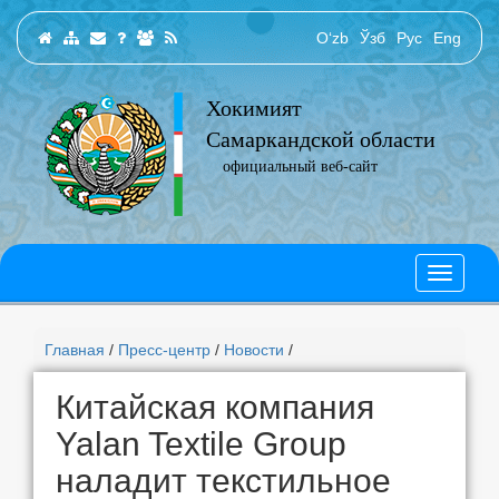
O‘zb
Ўзб
Рус
Eng
Хокимият
Самаркандской области
официальный веб-сайт
Главная
/
Пресс-центр
/
Новости
/
Китайская компания
Yalan Textile Group
наладит текстильное