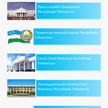
Пресс-служба Президента
Республики Узбекистан
Правительственный портал Республики
Узбекистан
Сенат Олий Мажлиса Республики
Узбекистан
Законодательная палата Олий
Мажлиса Республики Узбекистан