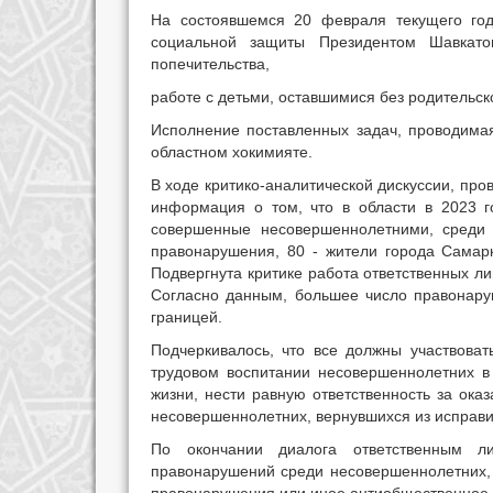
На состоявшемся 20 февраля текущего го
социальной защиты Президентом Шавкат
попечительства,
работе с детьми, оставшимися без родительск
Исполнение поставленных задач, проводимая
областном хокимияте.
В ходе критико-аналитической дискуссии, пр
информация о том, что в области в 2023 г
совершенные несовершеннолетними, среди 
правонарушения, 80 - жители города Самарк
Подвергнута критике работа ответственных л
Согласно данным, большее число правонару
границей.
Подчеркивалось, что все должны участвоват
трудовом воспитании несовершеннолетних в
жизни, нести равную ответственность за ок
несовершеннолетних, вернувшихся из исправ
По окончании диалога ответственным л
правонарушений среди несовершеннолетних,