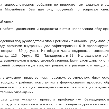
да видеоселекторном собрании по приоритетным задачам в с
ом Мирзиёевым был дан ряд поручений по вопросам опе
ой опеки.
 работа, достижения и недостатки в этом направлении обсужде
оведенной под руководством главы региона Эркинжона Турдимова, 
оду органами внутренних дел зафиксированы 619 правонаруше
которых - 69 девушек. Из общего числа подростков, соверши
анда, 113 – Ургута, 82 - Пастдаргома и 63 - Иштыханского рай
иц, выполняемая в недостаточной степени. Были заслушаны их отч
шений совершены детьми, чьи родители в разводе или находятс
ь в духовном, нравственном, правовом, эстетическом, физическ
 городах и районах, помогая им в формировании здорового об
азание помощи в социально-педагогической реабилитации и адапт
ительных учреждений.
ицам даны указания провести профилактику безнадзорнос
 определить причины и условия, позволяющие подросткам совер