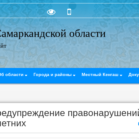
амаркандской области
айт
Об области
Города и районы
Местный Кенгаш
Док
предупреждение правонарушени
летних