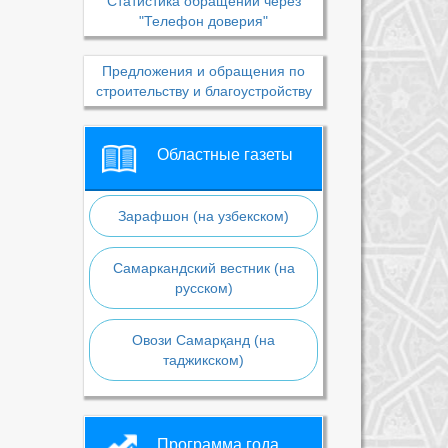
Статистика обращений через
"Телефон доверия"
Предложения и обращения по
строительству и благоустройству
Областные газеты
Зарафшон (на узбекском)
Самаркандский вестник (на
русском)
Овози Самарқанд (на
таджикском)
Программа года