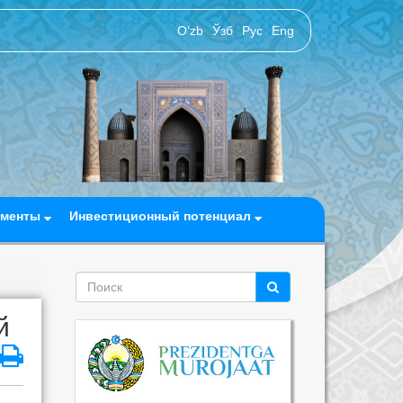
O‘zb
Ўзб
Рус
Eng
ументы
Инвестиционный потенциал
й