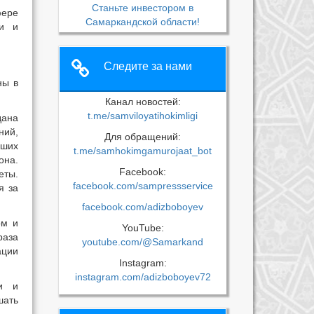
Станьте инвестором в
фере
Самаркандской области!
ки и
Следите за нами
ны в
Канал новостей:
t.me/samviloyatihokimligi
дана
ний,
Для обращений:
вших
t.me/samhokimgamurojaat_bot
она.
Facebook:
еты.
facebook.com/sampressservice
я за
facebook.com/adizboboyev
ом и
YouTube:
раза
youtube.com/@Samarkand
ации
Instagram:
instagram.com/adizboboyev72
ти и
шать