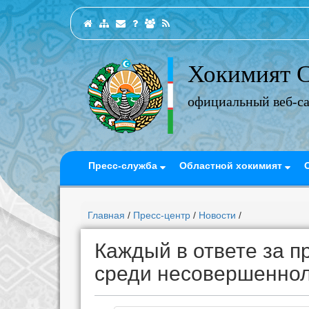
Хокимият С
официальный веб-с
Пресс-служба
Областной хокимият
Главная
/
Пресс-центр
/
Новости
/
Каждый в ответе за 
среди несовершенно