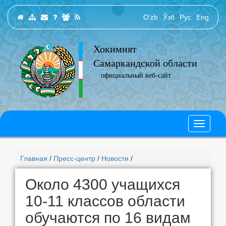
O‘zb
Ўзб
Рус
Eng
Хокимият
Самаркандской области
официальный веб-сайт
Главная
/
Пресс-центр
/
Новости
/
Около 4300 учащихся
10-11 классов области
обучаются по 16 видам