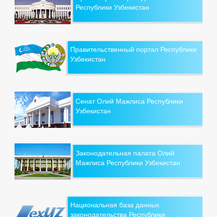
Республики Узбекистан
Правительственный портал Республики
Узбекистан
Сенат Олий Мажлиса Республики
Узбекистан
Законодательная палата Олий
Мажлиса Республики Узбекистан
Национальная база данных
законодательства Республики