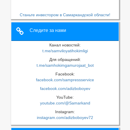
Станьте инвестором в Самаркандской области!
Следите за нами
Канал новостей:
t.me/samviloyatihokimligi
Для обращений:
t.me/samhokimgamurojaat_bot
Facebook:
facebook.com/sampressservice
facebook.com/adizboboyev
YouTube:
youtube.com/@Samarkand
Instagram:
instagram.com/adizboboyev72