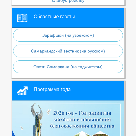
благоустройству
Областные газеты
Зарафшон (на узбекском)
Самаркандский вестник (на русском)
Овози Самарқанд (на таджикском)
Программа года