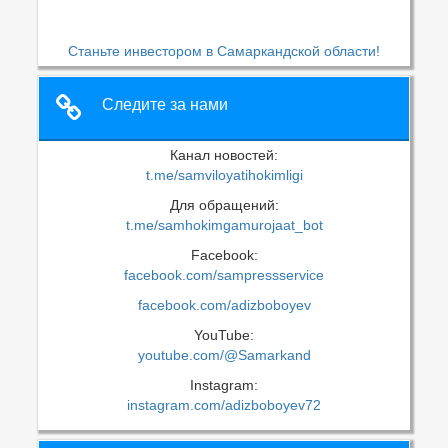
Станьте инвестором в Самаркандской области!
Следите за нами
Канал новостей:
t.me/samviloyatihokimligi
Для обращений:
t.me/samhokimgamurojaat_bot
Facebook:
facebook.com/sampressservice
facebook.com/adizboboyev
YouTube:
youtube.com/@Samarkand
Instagram:
instagram.com/adizboboyev72