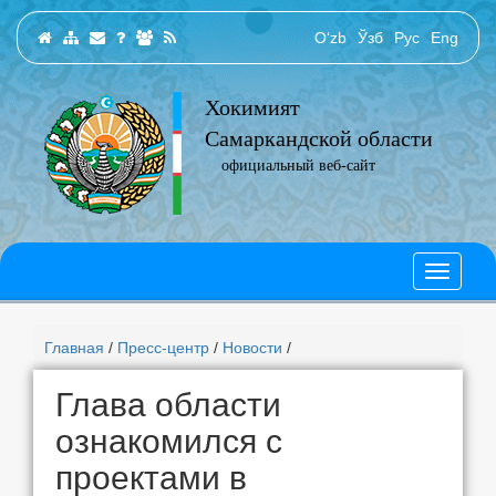
O‘zb
Ўзб
Рус
Eng
Хокимият
Самаркандской области
официальный веб-сайт
Главная
/
Пресс-центр
/
Новости
/
Глава области
ознакомился с
проектами в