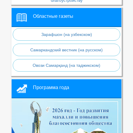
благоустройству
Областные газеты
Зарафшон (на узбекском)
Самаркандский вестник (на русском)
Овози Самарқанд (на таджикском)
Программа года