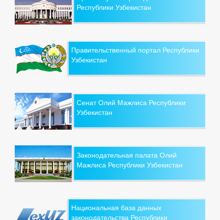
Республики Узбекистан
Правительственный портал Республики
Узбекистан
Сенат Олий Мажлиса Республики
Узбекистан
Законодательная палата Олий
Мажлиса Республики Узбекистан
Национальная база данных
законодательства Республики