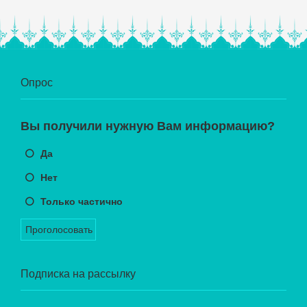
Опрос
Вы получили нужную Вам информацию?
Да
Нет
Только частично
Проголосовать
Подписка на рассылку