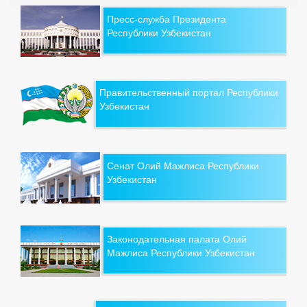
Пресс-служба Президента
Республики Узбекистан
Правительственный портал Республики
Узбекистан
Сенат Олий Мажлиса Республики
Узбекистан
Законодательная палата Олий
Мажлиса Республики Узбекистан