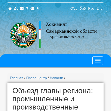
O‘zb
Ўзб
Рус
Eng
Хокимият
Самаркандской области
официальный веб-сайт
Главная
/
Пресс-центр
/
Новости
/
Объезд главы региона:
промышленные и
производственные